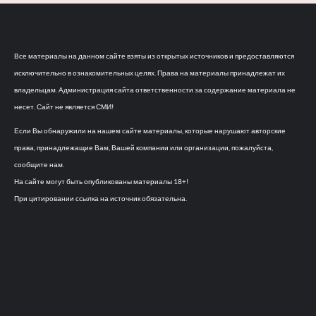
Все материалы на данном сайте взяты из открытых источников и предоставляются
исключительно в ознакомительных целях. Права на материалы принадлежат их
владельцам. Администрация сайта ответственности за содержание материала не
несет. Сайт не является СМИ!
Если Вы обнаружили на нашем сайте материалы, которые нарушают авторские
права, принадлежащие Вам, Вашей компании или организации, пожалуйста,
сообщите нам.
На сайте могут быть опубликованы материалы 18+!
При цитировании ссылка на источник обязательна.