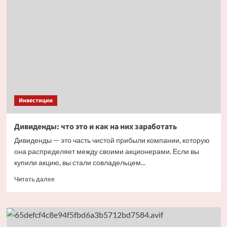
высоких
ставок
по
накопительным
счетам
до
15,5%
годовых
Инвестиции
Дивиденды: что это и как на них заработать
Дивиденды — это часть чистой прибыли компании, которую
она распределяет между своими акционерами. Если вы
купили акцию, вы стали совладельцем...
Прочитать
Читать далее
больше
о
Дивиденды:
что
это