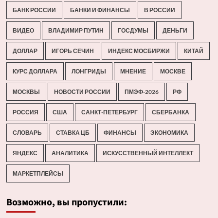
БАНК РОССИИ
БАНКИ И ФИНАНСЫ
В РОССИИ
ВИДЕО
ВЛАДИМИР ПУТИН
ГОСДУМЫ
ДЕНЬГИ
ДОЛЛАР
ИГОРЬ СЕЧИН
ИНДЕКС МОСБИРЖИ
КИТАЙ
КУРС ДОЛЛАРА
ЛОНГРИДЫ
МНЕНИЕ
МОСКВЕ
МОСКВЫ
НОВОСТИ РОССИИ
ПМЭФ-2026
РФ
РОССИЯ
США
САНКТ-ПЕТЕРБУРГ
СБЕРБАНКА
СЛОВАРЬ
СТАВКА ЦБ
ФИНАНСЫ
ЭКОНОМИКА
ЯНДЕКС
АНАЛИТИКА
ИСКУССТВЕННЫЙ ИНТЕЛЛЕКТ
МАРКЕТПЛЕЙСЫ
Возможно, вы пропустили: