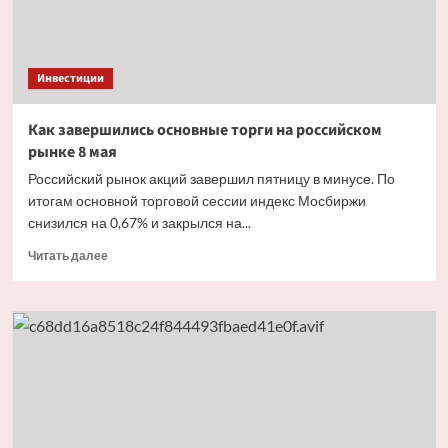
«гонка
со
временем»
Инвестиции
Как завершились основные торги на российском
рынке 8 мая
Российский рынок акций завершил пятницу в минусе. По
итогам основной торговой сессии индекс Мосбиржи
снизился на 0,67% и закрылся на...
Прочитать
Читать далее
больше
о
Как
завершились
основные
торги
на российском
рынке
8 мая