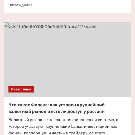
Прочитать
Читать далее
больше
о
Торги
акциями
«Евраза»
на
Мосбирже
стартовали
ростом
на
46%
Инвестиции
Что такое Форекс: как устроен крупнейший
валютный рынок и есть ли доступ у россиян
Валютный рынок — это сложная финансовая система, в
которой участвуют крупнейшие банки, инвестиционные
фонды, корпорации и частные трейдеры со всего...