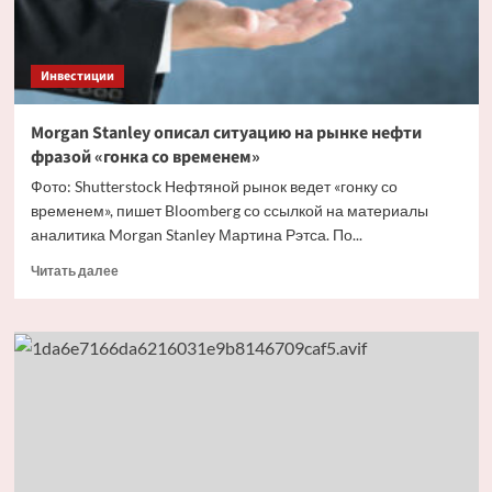
Инвестиции
Morgan Stanley описал ситуацию на рынке нефти
фразой «гонка со временем»
Фото: Shutterstock Нефтяной рынок ведет «гонку со
временем», пишет Bloomberg со ссылкой на материалы
аналитика Morgan Stanley Мартина Рэтса. По...
Прочитать
Читать далее
больше
о
Morgan
Stanley
описал
ситуацию
на
рынке
нефти
фразой