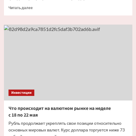
Прочитать
Читать далее
больше
о
Что
такое
Форекс:
как
устроен
крупнейший
валютный
рынок
и есть
ли доступ
у россиян
Инвестиции
Что происходит на валютном рынке на неделе
с 18 по 22 мая
Рубль продолжает укреплять свои позиции относительно
основных мировых валют. Курс доллара торгуется ниже 73