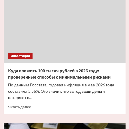
курса:
какая
стратегия
поможет
сохранить
деньги
от валютных
колебаний
Инвестиции
Куда вложить 100 тысяч рублей в 2026 году:
проверенные способы с минимальными рисками
По данным Росстата, годовая инфляция в мае 2026 года
составила 5,56%. Это значит, что за год ваши деньги
потеряют в...
Прочитать
Читать далее
больше
о
Куда
вложить