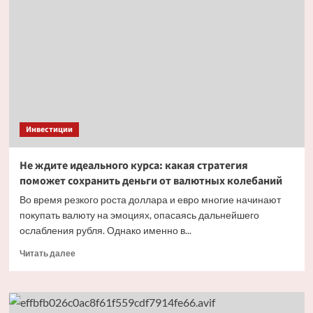
и как
на них
заработать
Инвестиции
Не ждите идеального курса: какая стратегия
поможет сохранить деньги от валютных колебаний
Во время резкого роста доллара и евро многие начинают
покупать валюту на эмоциях, опасаясь дальнейшего
ослабления рубля. Однако именно в...
Прочитать
Читать далее
больше
о
Не ждите
идеального