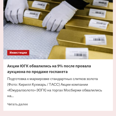
100
тысяч
рублей
в 2026
году:
проверенные
способы
с минимальными
рисками
Инвестиции
Акции ЮГК обвалились на 9% после провала
аукциона по продаже госпакета
Подготовка к маркировке стандартных слитков золота
(Фото: Кирилл Кухмарь / ТАСС) Акции компании
«Южуралзолото» (ЮГК) на торгах Мосбиржи обвалились
на...
Прочитать
Читать далее
больше
о