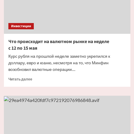
Инвестиции
Что происходит на валютном рынке на неделе
с 12 по 15 мая
Курс рубля на прошлой неделе заметно укрепился к
доллару, евро и юаню, несмотря на то, что Минфин
возобновил валютные операции....
Прочитать
Читать далее
больше
о
Что
происходит
на валютном
рынке
на неделе
с 12 по 15 мая