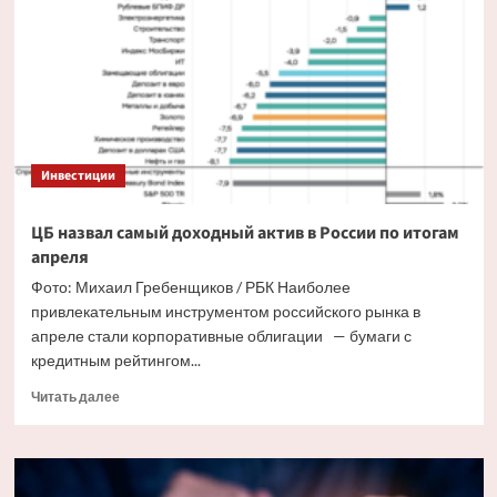
взлетели
из-
за
подаренных
Мелони
ирисок
Инвестиции
ЦБ назвал самый доходный актив в России по итогам
апреля
Фото: Михаил Гребенщиков / РБК Наиболее
привлекательным инструментом российского рынка в
апреле стали корпоративные облигации — бумаги с
кредитным рейтингом...
Прочитать
Читать далее
больше
о
ЦБ
назвал