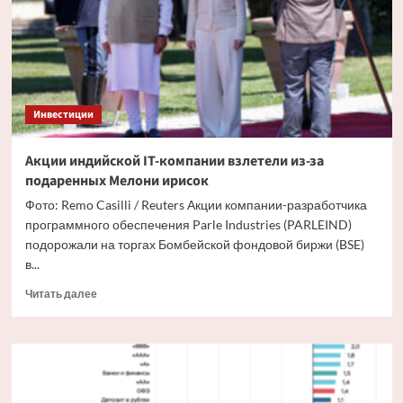
упал
ниже
74 рублей
Инвестиции
Акции индийской IT-компании взлетели из-за
подаренных Мелони ирисок
Фото: Remo Casilli / Reuters Акции компании-разработчика
программного обеспечения Parle Industries (PARLEIND)
подорожали на торгах Бомбейской фондовой биржи (BSE)
в...
Прочитать
Читать далее
больше
о
Акции
индийской
IT-
компании