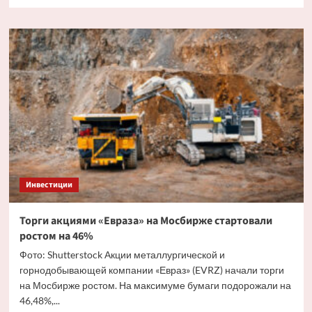
больше
о
Совет
директоров
X5
рекомендовал
дивиденды
с
доходностью
10%
Инвестиции
Торги акциями «Евраза» на Мосбирже стартовали
ростом на 46%
Фото: Shutterstock Акции металлургической и
горнодобывающей компании «Евраз» (EVRZ) начали торги
на Мосбирже ростом. На максимуме бумаги подорожали на
46,48%,...