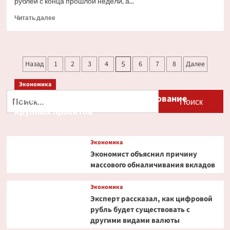
рублей с конца прошлой недели, а...
Прочитать
Читать далее
больше
о
Что
происходит
Пагинация
Назад
1
2
3
4
6
7
8
Далее
5
на валютном
записей
рынке
Экономика
на неделе
с 18 по 22 мая
Найти:
Путин и Костин обсудили кредитование
крупных проектов
Экономика
Экономист объяснил причину
массового обналичивания вкладов
Экономика
Эксперт рассказал, как цифровой
рубль будет существовать с
другими видами валюты