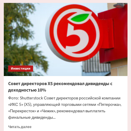
Акции
ЮГК
обвалились
на
9%
после
провала
аукциона
по
продаже
госпакета
Инвестиции
Совет директоров X5 рекомендовал дивиденды с
доходностью 10%
Фото: Shutterstock Совет директоров российской компании
«ИКС 5» (Х5), управляющей торговыми сетями «Пятерочка»,
«Перекресток» и «Чижик», рекомендовал выплатить
финальные дивиденды...
Прочитать
Читать далее