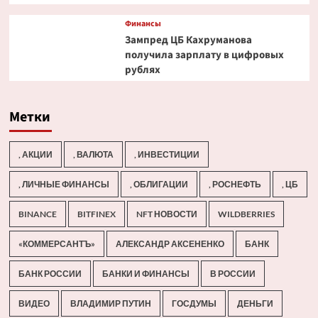
Финансы
Зампред ЦБ Кахруманова
получила зарплату в цифровых
рублях
Метки
, АКЦИИ
, ВАЛЮТА
, ИНВЕСТИЦИИ
, ЛИЧНЫЕ ФИНАНСЫ
, ОБЛИГАЦИИ
, РОСНЕФТЬ
, ЦБ
BINANCE
BITFINEX
NFT НОВОСТИ
WILDBERRIES
«КОММЕРСАНТЪ»
АЛЕКСАНДР АКСЕНЕНКО
БАНК
БАНК РОССИИ
БАНКИ И ФИНАНСЫ
В РОССИИ
ВИДЕО
ВЛАДИМИР ПУТИН
ГОСДУМЫ
ДЕНЬГИ