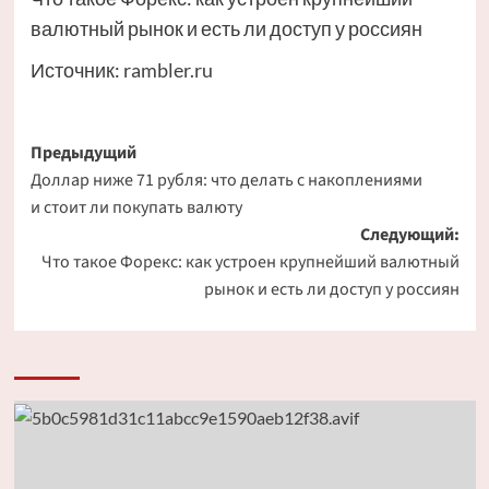
валютный рынок и есть ли доступ у россиян
Источник:
rambler.ru
Навигация
Предыдущий
Доллар ниже 71 рубля: что делать с накоплениями
записи
и стоит ли покупать валюту
Следующий:
Что такое Форекс: как устроен крупнейший валютный
рынок и есть ли доступ у россиян