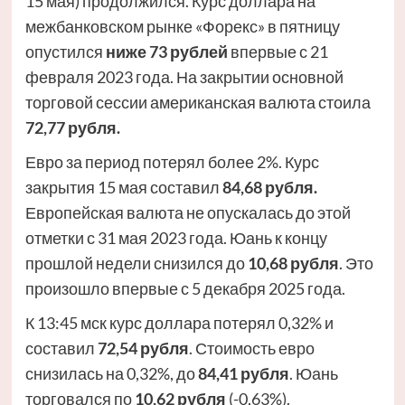
15 мая) продолжился. Курс доллара на
межбанковском рынке «Форекс» в пятницу
опустился
ниже 73 рублей
впервые с 21
февраля 2023 года. На закрытии основной
торговой сессии американская валюта стоила
72,77 рубля.
Евро за период потерял более 2%. Курс
закрытия 15 мая составил
84,68 рубля.
Европейская валюта не опускалась до этой
отметки с 31 мая 2023 года. Юань к концу
прошлой недели снизился до
10,68 рубля
. Это
произошло впервые с 5 декабря 2025 года.
К 13:45 мск курс доллара потерял 0,32% и
составил
72,54 рубля
. Стоимость евро
снизилась на 0,32%, до
84,41 рубля
. Юань
торговался по
10,62 рубля
(-0,63%).