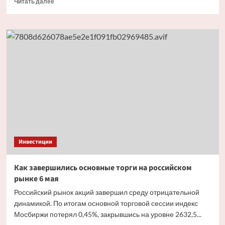
Читать далее
больше
о
Как
завершись
основные
торги
на российском
рынке
27 апреля
Инвестиции
Как завершились основные торги на российском
рынке 6 мая
Российский рынок акций завершил среду отрицательной
динамикой. По итогам основной торговой сессии индекс
Мосбиржи потерял 0,45%, закрывшись на уровне 2632,5...