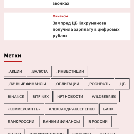
звонках
Финансы
Зампред ЦБ Кахруманова
получила зарплату в цифровых
рублях
Метки
, АКЦИИ
, ВАЛЮТА
, ИНВЕСТИЦИИ
, ЛИЧНЫЕ ФИНАНСЫ
, ОБЛИГАЦИИ
, РОСНЕФТЬ
, ЦБ
BINANCE
BITFINEX
NFT НОВОСТИ
WILDBERRIES
«КОММЕРСАНТЪ»
АЛЕКСАНДР АКСЕНЕНКО
БАНК
БАНК РОССИИ
БАНКИ И ФИНАНСЫ
В РОССИИ