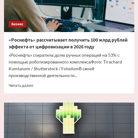
Бизнес
«Роснефть» рассчитывает получить 100 млрд рублей
эффекта от цифровизации в 2026 году
«Роснефть» сократила долю ручных операций на 53% с
помощью роботизированного комплексаФото: Tirachard
Kumtanom / Shutterstock / FotodomВ своей
производственной деятельности...
Прочитать
Читать далее
больше
о
«Роснефть»
рассчитывает
получить
100
млрд
рублей
эффекта