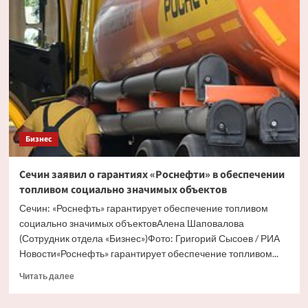
сумму
выплаченных
налогов
в
2025
году
Бизнес
Сечин заявил о гарантиях «Роснефти» в обеспечении
топливом социально значимых объектов
Сечин: «Роснефть» гарантирует обеспечение топливом
социально значимых объектовАлена Шаповалова
(Сотрудник отдела «‎Бизнес»)Фото: Григорий Сысоев / РИА
Новости«Роснефть» гарантирует обеспечение топливом...
Прочитать
Читать далее
больше
о