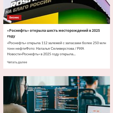
Бизнес
«Роснефть» открыла шесть месторождений в 2025
году
«Роснефть» открыла 112 залежей с запасами более 250 млн
тонн нефтиФото: Наталья Селиверстова / РИА
Новости«Роснефть» в 2025 году открыла...
Прочитать
Читать далее
больше
о
«Роснефть»
открыла
шесть
месторождений
в
2025
году