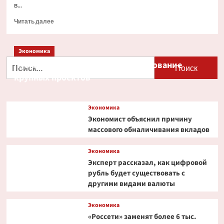
в...
Прочитать
Читать далее
больше
о
Акции
Экономика
индийской
Найти:
Путин и Костин обсудили кредитование
IT-
крупных проектов
компании
взлетели
из-
за
Экономика
подаренных
Экономист объяснил причину
Мелони
массового обналичивания вкладов
ирисок
Экономика
Эксперт рассказал, как цифровой
рубль будет существовать с
другими видами валюты
Экономика
«Россети» заменят более 6 тыс.