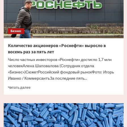
от
цифровизации
в
2026
году
Бизнес
Количество акционеров «Роснефти» выросло в
восемь раз за пять лет
Число частных инвесторов «Роснефти» достигло 1,7 млн
человекАлена Шаповалова (Сотрудник отдела
«‎Бизнес»)СюжетРоссийский фондовый рынокФото: Игорь
Иванко / КоммерсантъЗа последние пять...
Прочитать
Читать далее
больше
о
Количество
акционеров
«Роснефти»
выросло
в