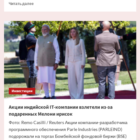
Прочитать
Читать далее
больше
о
Как
завершились
основные
торги
на российском
рынке
6 мая
Инвестиции
Акции индийской IT-компании взлетели из-за
подаренных Мелони ирисок
Фото: Remo Casilli / Reuters Акции компании-разработчика
программного обеспечения Parle Industries (PARLEIND)
подорожали на торгах Бомбейской фондовой биржи (BSE)