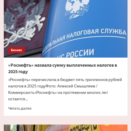
выпуске
«Роснефтью»
выпуска
полного
спектра
катализаторов
Бизнес
«Роснефть» назвала сумму выплаченных налогов в
2025 году
«Роснефть» перечислила в бюджет пять триллионов рублей
налогов в 2025 годуФото: Алексей Смышляев /
Коммерсантъ«Роснефть» на протяжении многих лет
остается...
Прочитать
Читать далее
больше
о
«Роснефть»
назвала