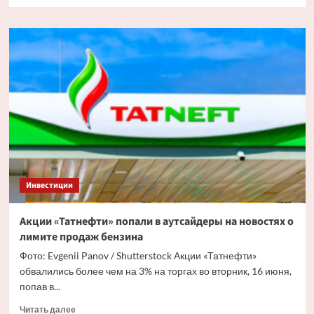
больше
о
«Роснефть»
поставила
в
приоритет
внутренний
рынок
нефтепродуктов
внешнему
Инвестиции
Акции «Татнефти» попали в аутсайдеры на новостях о
лимите продаж бензина
Фото: Evgenii Panov / Shutterstock Акции «Татнефти»
обвалились более чем на 3% на торгах во вторник, 16 июня,
попав в...
Прочитать
Читать далее