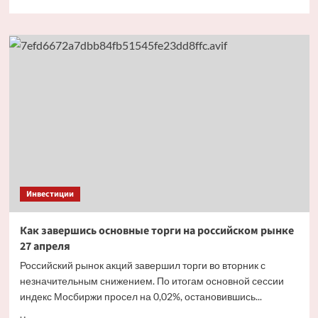
больше
о
Акции
«Татнефти»
попали
в
аутсайдеры
на
новостях
о
лимите
продаж
бензина
Инвестиции
Как завершись основные торги на российском рынке
27 апреля
Российский рынок акций завершил торги во вторник с
незначительным снижением. По итогам основной сессии
индекс Мосбиржи просел на 0,02%, остановившись...
Прочитать