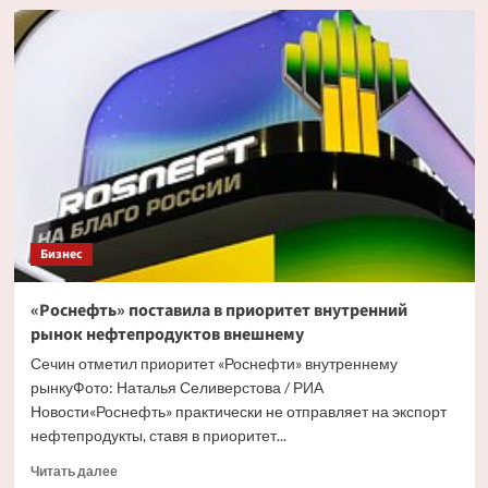
Сечин
заявил
о
гарантиях
«Роснефти»
в
обеспечении
топливом
социально
значимых
объектов
Бизнес
«Роснефть» поставила в приоритет внутренний
рынок нефтепродуктов внешнему
Сечин отметил приоритет «Роснефти» внутреннему
рынкуФото: Наталья Селиверстова / РИА
Новости«Роснефть» практически не отправляет на экспорт
нефтепродукты, ставя в приоритет...
Прочитать
Читать далее