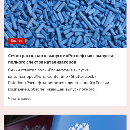
восемь
раз
за
пять
лет
Бизнес
Сечин рассказал о выпуске «Роснефтью» выпуска
полного спектра катализаторов
Сечин отметил роль «Роснефти» в выпуске
катализаторовФото: Contentino / Shutterstock /
Fotodom«Роснефть» остается единственной в России
компанией, обеспечивающей выпуск полного...
Прочитать
Читать далее
больше
о
Сечин
рассказал
о