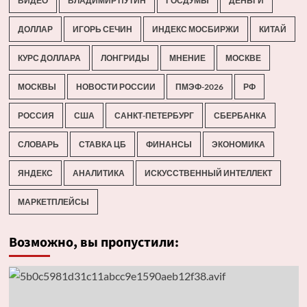
ВИДЕО
ВЛАДИМИР ПУТИН
ГОСДУМЫ
ДЕНЬГИ
ДОЛЛАР
ИГОРЬ СЕЧИН
ИНДЕКС МОСБИРЖИ
КИТАЙ
КУРС ДОЛЛАРА
ЛОНГРИДЫ
МНЕНИЕ
МОСКВЕ
МОСКВЫ
НОВОСТИ РОССИИ
ПМЭФ-2026
РФ
РОССИЯ
США
САНКТ-ПЕТЕРБУРГ
СБЕРБАНКА
СЛОВАРЬ
СТАВКА ЦБ
ФИНАНСЫ
ЭКОНОМИКА
ЯНДЕКС
АНАЛИТИКА
ИСКУССТВЕННЫЙ ИНТЕЛЛЕКТ
МАРКЕТПЛЕЙСЫ
Возможно, вы пропустили: