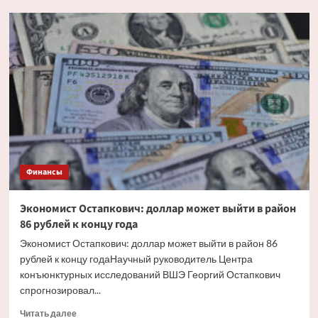
Аналитик
Соболев:
курс
доллара
может
превысить
80
рублей
Финансы
Экономист Остапкович: доллар может выйти в район
86 рублей к концу года
Экономист Остапкович: доллар может выйти в район 86
рублей к концу годаНаучный руководитель Центра
конъюнктурных исследований ВШЭ Георгий Остапкович
спрогнозировал...
Прочитать
Читать далее