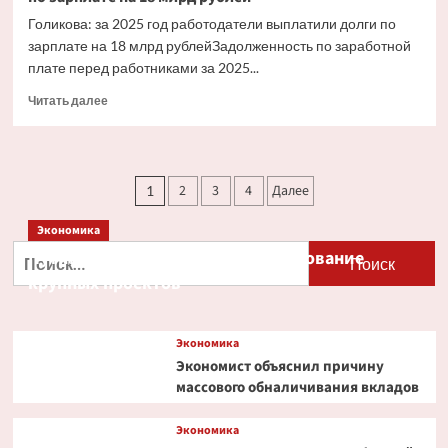
Голикова: за 2025 год работодатели выплатили долги по
зарплате на 18 млрд рублейЗадолженность по заработной
плате перед работниками за 2025...
Прочитать
Читать далее
больше
о
Голикова:
за
Пагинация
2
3
4
Далее
1
2025
записей
год
Экономика
работодатели
выплатили
Найти:
Путин и Костин обсудили кредитование
долги
крупных проектов
по
зарплате
на
Экономика
18
млрд
Экономист объяснил причину
рублей
массового обналичивания вкладов
Экономика