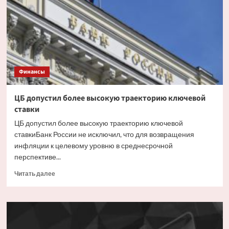
постепенно
уйдут
из
оборота
в
России
Финансы
ЦБ допустил более высокую траекторию ключевой
ставки
ЦБ допустил более высокую траекторию ключевой
ставкиБанк России не исключил, что для возвращения
инфляции к целевому уровню в среднесрочной
перспективе...
Прочитать
Читать далее
больше
о
ЦБ
допустил
более