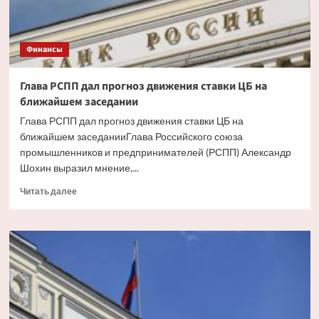
Финансы
Глава РСПП дал прогноз движения ставки ЦБ на
ближайшем заседании
Глава РСПП дал прогноз движения ставки ЦБ на
ближайшем заседанииГлава Российского союза
промышленников и предпринимателей (РСПП) Александр
Шохин выразил мнение,...
Прочитать
Читать далее
больше
о
Глава
РСПП
дал
прогноз
движения
ставки
ЦБ