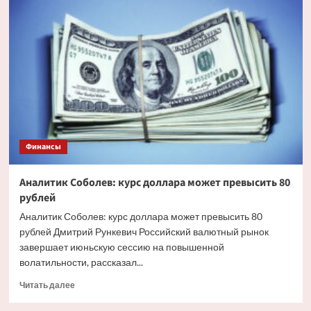
определил
объём
операций
на
внутреннем
рынке
валюты
на
II
полугодие
2026
Финансы
года
Аналитик Соболев: курс доллара может превысить 80
рублей
Аналитик Соболев: курс доллара может превысить 80
рублей Дмитрий Рункевич Российский валютный рынок
завершает июньскую сессию на повышенной
волатильности, рассказал...
Прочитать
Читать далее
больше
о