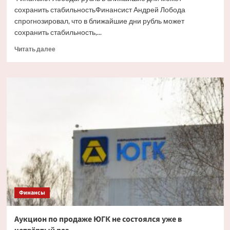
сохранить стабильностьФинансист Андрей Лобода
спрогнозировал, что в ближайшие дни рубль может
сохранить стабильность,...
Прочитать
Читать далее
больше
о
Финансист
Лобода:
рубль
в
ближайшие
дни
может
сохранить
стабильность
Финансы
Аукцион по продаже ЮГК не состоялся уже в