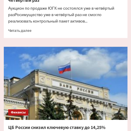
четвёртый раз
Аукцион по продаже ЮГК не состоялся уже в четвёртый
разРосимущество уже в четвёртый раз не смогло
реализовать контрольный пакет активов...
Прочитать
Читать далее
больше
о
Аукцион
по
продаже
ЮГК
не
состоялся
уже
в
четвёртый
раз
Финансы
ЦБ России снизил ключевую ставку до 14,25%