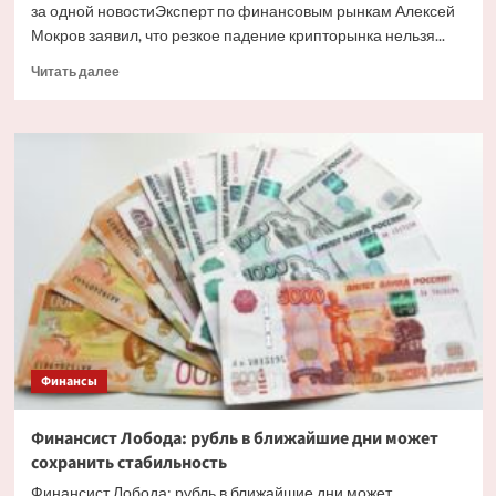
за одной новостиЭксперт по финансовым рынкам Алексей
Мокров заявил, что резкое падение крипторынка нельзя...
Прочитать
Читать далее
больше
о
Финансовый
эксперт
Мокров:
крипторынок
редко
падает
из-
за
одной
новости
Финансы
Финансист Лобода: рубль в ближайшие дни может
сохранить стабильность
Финансист Лобода: рубль в ближайшие дни может