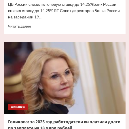
ЦБ России снизил ключевую ставку до 14,25%Банк России
снизил ставку до 14,25% RT Совет директоров Банка России
на заседании 19...
Прочитать
Читать далее
больше
о
ЦБ
России
снизил
ключевую
ставку
до
14,25%
Финансы
Голикова: за 2025 год работодатели выплатили долги
по зарплате на 18 млрд рублей