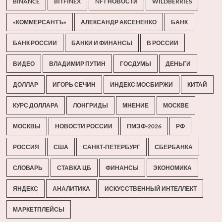
BINANCE
BITFINEX
NFT НОВОСТИ
WILDBERRIES
«КОММЕРСАНТЪ»
АЛЕКСАНДР АКСЕНЕНКО
БАНК
БАНК РОССИИ
БАНКИ И ФИНАНСЫ
В РОССИИ
ВИДЕО
ВЛАДИМИР ПУТИН
ГОСДУМЫ
ДЕНЬГИ
ДОЛЛАР
ИГОРЬ СЕЧИН
ИНДЕКС МОСБИРЖИ
КИТАЙ
КУРС ДОЛЛАРА
ЛОНГРИДЫ
МНЕНИЕ
МОСКВЕ
МОСКВЫ
НОВОСТИ РОССИИ
ПМЭФ-2026
РФ
РОССИЯ
США
САНКТ-ПЕТЕРБУРГ
СБЕРБАНКА
СЛОВАРЬ
СТАВКА ЦБ
ФИНАНСЫ
ЭКОНОМИКА
ЯНДЕКС
АНАЛИТИКА
ИСКУССТВЕННЫЙ ИНТЕЛЛЕКТ
МАРКЕТПЛЕЙСЫ