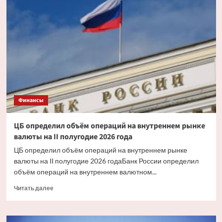
не
является
сторонником
высоких
ставок
Финансы
ЦБ определил объём операций на внутреннем рынке
валюты на II полугодие 2026 года
ЦБ определил объём операций на внутреннем рынке
валюты на II полугодие 2026 годаБанк России определил
объём операций на внутреннем валютном...
Прочитать
Читать далее
больше
о
ЦБ