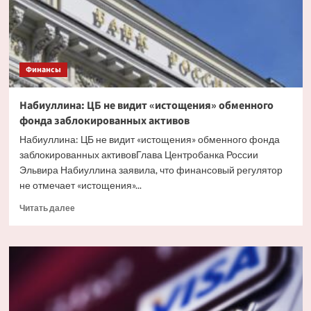
на
ближайшем
заседании
Финансы
Набиуллина: ЦБ не видит «истощения» обменного
фонда заблокированных активов
Набиуллина: ЦБ не видит «истощения» обменного фонда
заблокированных активовГлава Центробанка России
Эльвира Набиуллина заявила, что финансовый регулятор
не отмечает «истощения»...
Прочитать
Читать далее
больше
о
Набиуллина:
ЦБ
не
видит
«истощения»