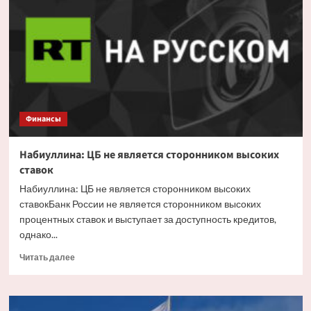
высокую
траекторию
ключевой
ставки
Финансы
Набиуллина: ЦБ не является сторонником высоких
ставок
Набиуллина: ЦБ не является сторонником высоких
ставокБанк России не является сторонником высоких
процентных ставок и выступает за доступность кредитов,
однако...
Прочитать
Читать далее
больше
о
Набиуллина:
ЦБ