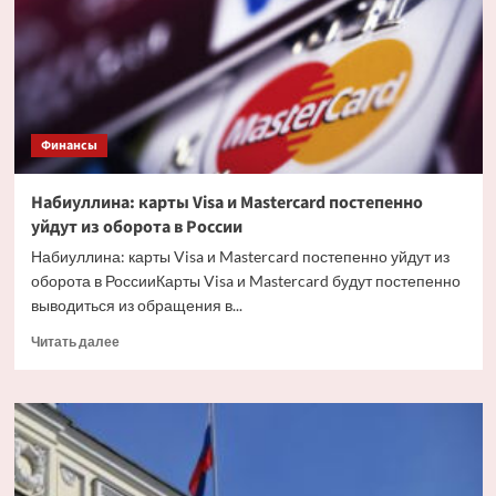
обменного
фонда
заблокированных
активов
Финансы
Набиуллина: карты Visa и Mastercard постепенно
уйдут из оборота в России
Набиуллина: карты Visa и Mastercard постепенно уйдут из
оборота в РоссииКарты Visa и Mastercard будут постепенно
выводиться из обращения в...
Прочитать
Читать далее
больше
о
Набиуллина:
карты
Visa
и
Mastercard