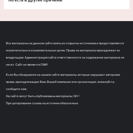
Но есть и другие причины
Все материалы на данном сайте взяты из открытых источников и предоставляются
исключительно в ознакомительных целях. Права на материалы принадлежат их
владельцам. Администрация сайта ответственности за содержание материала не
несет. Сайт не является СМИ!
Если Вы обнаружили на нашем сайте материалы, которые нарушают авторские
права, принадлежащие Вам, Вашей компании или организации, пожалуйста,
сообщите нам.
На сайте могут быть опубликованы материалы 18+!
При цитировании ссылка на источник обязательна.