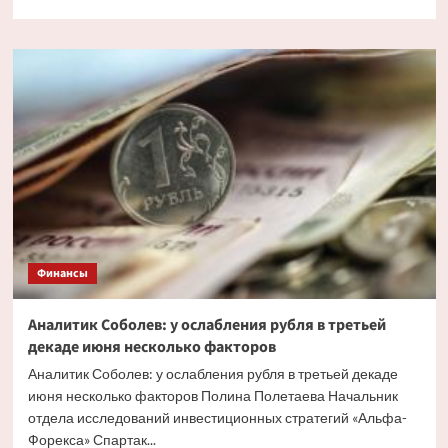
больше
о
Экономист
Остапкович:
доллар
может
выйти
в
район
86
рублей
к
концу
года
Финансы
Аналитик Соболев: у ослабления рубля в третьей
декаде июня несколько факторов
Аналитик Соболев: у ослабления рубля в третьей декаде
июня несколько факторов Полина Полетаева Начальник
отдела исследований инвестиционных стратегий «Альфа-
Форекса» Спартак...