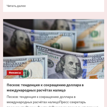
Прочитать
Читать далее
больше
о
Аналитик
Соболев:
у
ослабления
рубля
в
третьей
декаде
июня
несколько
факторов
Финансы
Песков: тенденция к сокращению доллара в
международных расчётах налицо
Песков: тенденция к сокращению доллара в
международных расчётах налицоПресс-секретарь