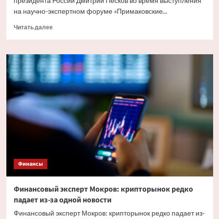
президента России Дмитрий Песков во время выступления
на научно-экспертном форуме «Примаковские...
Прочитать
Читать далее
больше
о
Песков:
тенденция
к
сокращению
доллара
в
международных
расчётах
налицо
Финансы
Финансовый эксперт Мокров: крипторынок редко
падает из-за одной новости
Финансовый эксперт Мокров: крипторынок редко падает из-