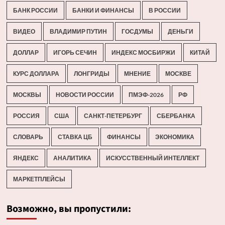
БАНК РОССИИ
БАНКИ И ФИНАНСЫ
В РОССИИ
ВИДЕО
ВЛАДИМИР ПУТИН
ГОСДУМЫ
ДЕНЬГИ
ДОЛЛАР
ИГОРЬ СЕЧИН
ИНДЕКС МОСБИРЖИ
КИТАЙ
КУРС ДОЛЛАРА
ЛОНГРИДЫ
МНЕНИЕ
МОСКВЕ
МОСКВЫ
НОВОСТИ РОССИИ
ПМЭФ-2026
РФ
РОССИЯ
США
САНКТ-ПЕТЕРБУРГ
СБЕРБАНКА
СЛОВАРЬ
СТАВКА ЦБ
ФИНАНСЫ
ЭКОНОМИКА
ЯНДЕКС
АНАЛИТИКА
ИСКУССТВЕННЫЙ ИНТЕЛЛЕКТ
МАРКЕТПЛЕЙСЫ
Возможно, вы пропустили: