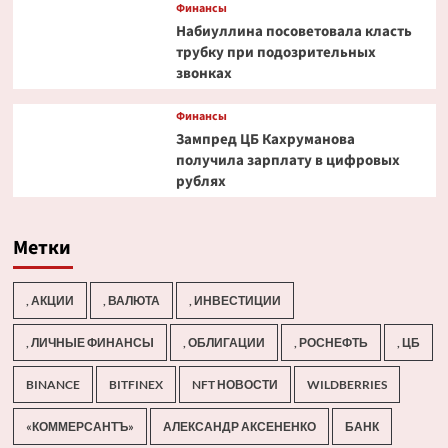
Финансы
Набиуллина посоветовала класть
трубку при подозрительных
звонках
Финансы
Зампред ЦБ Кахруманова
получила зарплату в цифровых
рублях
Метки
, АКЦИИ
, ВАЛЮТА
, ИНВЕСТИЦИИ
, ЛИЧНЫЕ ФИНАНСЫ
, ОБЛИГАЦИИ
, РОСНЕФТЬ
, ЦБ
BINANCE
BITFINEX
NFT НОВОСТИ
WILDBERRIES
«КОММЕРСАНТЪ»
АЛЕКСАНДР АКСЕНЕНКО
БАНК