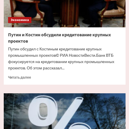
Экономика
Путин и Костин обсудили кредитование крупных
проектов
Путин обсудил с Костиным кредитование крупных
промышленных проектов© РИА НовостиВести.Банк ВТБ
фокусируется на кредитовании крупных промышленных
проектов. Об этом рассказал...
Прочитать
Читать далее
больше
о
Путин
и
Костин
обсудили
кредитование
крупных
проектов