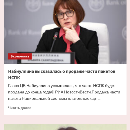
заметил
влияние
цен
на
топливо
на
инфляцию
Экономика
Набиуллина высказалась о продаже части пакетов
НСПК
Глава ЦБ Набиуллина усомнилась, что часть НСПК будет
продана до конца года© РИА НовостиВести.Продажа части
пакета Национальной системы платежных карт...
Прочитать
Читать далее
больше
о
Набиуллина
высказалась