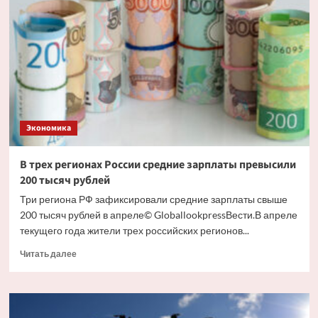
заключила
контракты
на
строительство
шести
ледоколов
Экономика
В трех регионах России средние зарплаты превысили
200 тысяч рублей
Три региона РФ зафиксировали средние зарплаты свыше
200 тысяч рублей в апреле© GloballookpressВести.В апреле
текущего года жители трех российских регионов...
Прочитать
Читать далее
больше
о
В
трех