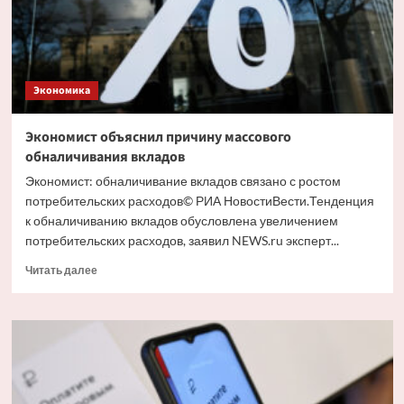
Экономика
Экономист объяснил причину массового
обналичивания вкладов
Экономист: обналичивание вкладов связано с ростом
потребительских расходов© РИА НовостиВести.Тенденция
к обналичиванию вкладов обусловлена увеличением
потребительских расходов, заявил NEWS.ru эксперт...
Прочитать
Читать далее
больше
о
Экономист
объяснил
причину
массового
обналичивания