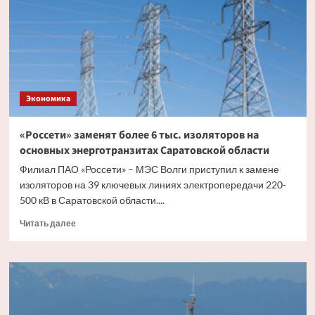
будет
существовать
с
другими
видами
валюты
Экономика
«Россети» заменят более 6 тыс. изоляторов на
основных энерготранзитах Саратовской области
Филиал ПАО «Россети» – МЭС Волги приступил к замене
изоляторов на 39 ключевых линиях электропередачи 220-
500 кВ в Саратовской области....
Прочитать
Читать далее
больше
о
«Россети»
заменят
более
6
тыс.