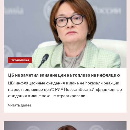
Visa
и
Mastercard
будут
постепенно
выводиться
из
оборота,
заявили
в
ЦБ
Экономика
ЦБ не заметил влияние цен на топливо на инфляцию
ЦБ: инфляционные ожидания в июне не показали реакции
на рост топливных цен© РИА НовостиВести.Инфляционные
ожидания в июне пока не отреагировали...
Прочитать
Читать далее
больше
о
ЦБ
не