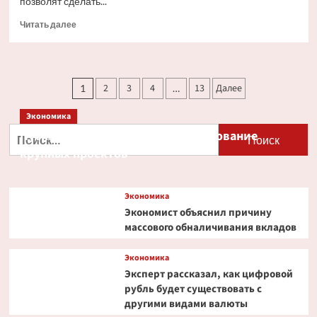
позволят сделать...
Прочитать
Читать далее
больше
о
Минтранс
планирует
Пагинация
2
3
4
13
Далее
1
…
сделать
записей
флаг
Экономика
России
более
Найти:
Путин и Костин обсудили кредитование
удобным
крупных проектов
для
судовладельцев
Экономика
Экономист объяснил причину
массового обналичивания вкладов
Экономика
Эксперт рассказал, как цифровой
рубль будет существовать с
другими видами валюты