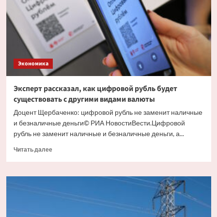
вкладов
Экономика
Эксперт рассказал, как цифровой рубль будет
существовать с другими видами валюты
Доцент Щербаченко: цифровой рубль не заменит наличные
и безналичные деньги© РИА НовостиВести.Цифровой
рубль не заменит наличные и безналичные деньги, а...
Прочитать
Читать далее
больше
о
Эксперт
рассказал,
как
цифровой
рубль