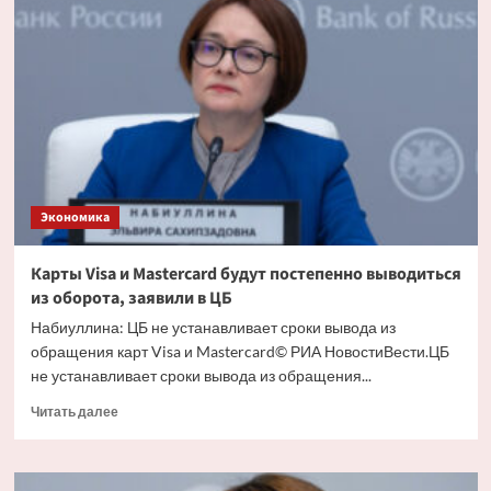
году
беспилотники
смогут
доставлять
грузы
на
расстояние
до
1
тыс.
Экономика
км
Карты Visa и Mastercard будут постепенно выводиться
из оборота, заявили в ЦБ
Набиуллина: ЦБ не устанавливает сроки вывода из
обращения карт Visa и Mastercard© РИА НовостиВести.ЦБ
не устанавливает сроки вывода из обращения...
Прочитать
Читать далее
больше
о
Карты