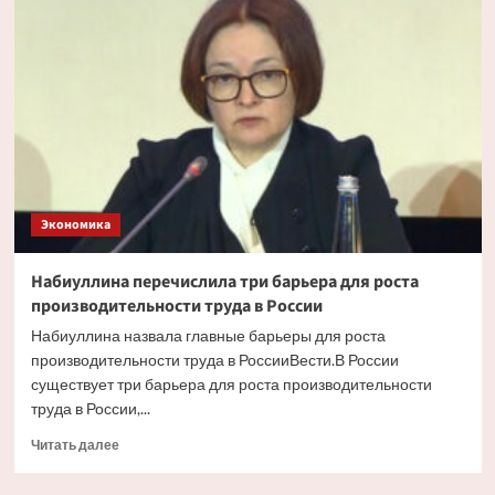
о
продаже
части
пакетов
НСПК
Экономика
Набиуллина перечислила три барьера для роста
производительности труда в России
Набиуллина назвала главные барьеры для роста
производительности труда в РоссииВести.В России
существует три барьера для роста производительности
труда в России,...
Прочитать
Читать далее
больше
о