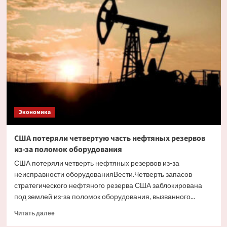
России
появится
новый
налоговый
вычет
Экономика
США потеряли четвертую часть нефтяных резервов
из-за поломок оборудования
США потеряли четверть нефтяных резервов из-за
неисправности оборудованияВести.Четверть запасов
стратегического нефтяного резерва США заблокирована
под землей из-за поломок оборудования, вызванного...
Прочитать
Читать далее
больше