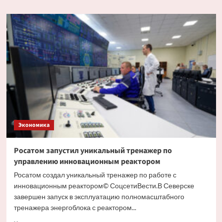
о
США
потеряли
четвертую
часть
нефтяных
резервов
из-
за
поломок
оборудования
Экономика
Росатом запустил уникальный тренажер по
управлению инновационным реактором
Росатом создал уникальный тренажер по работе с
инновационным реактором© СоцсетиВести.В Северске
завершен запуск в эксплуатацию полномасштабного
тренажера энергоблока с реактором...