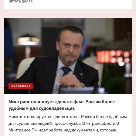
Прочитать
Читать далее
больше
о
Росатом
запустил
уникальный
тренажер
по
управлению
инновационным
реактором
Экономика
Минтранс планирует сделать флаг России более
удобным для судовладельцев
Никитин: планируется сделать флаг России более удобным
для судовладельцев© пресс-служба МинтрансаВести.В
Минтрансе РФ идет работа над документами, которые