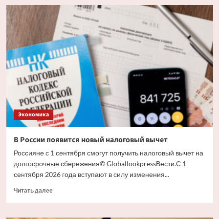
Набиуллина
перечислила
три
барьера
для
роста
производительности
труда
в
России
Экономика
В России появится новый налоговый вычет
Россияне с 1 сентября смогут получить налоговый вычет на
долгосрочные сбережения© GloballookpressВести.С 1
сентября 2026 года вступают в силу изменения...
Прочитать
Читать далее
больше
о
В