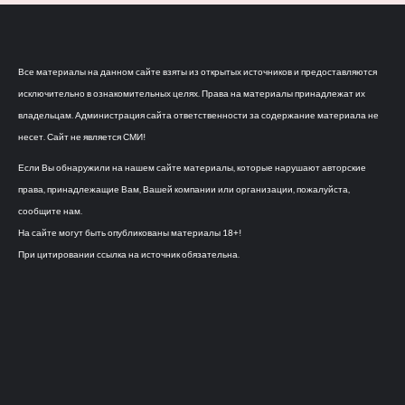
Все материалы на данном сайте взяты из открытых источников и предоставляются
исключительно в ознакомительных целях. Права на материалы принадлежат их
владельцам. Администрация сайта ответственности за содержание материала не
несет. Сайт не является СМИ!
Если Вы обнаружили на нашем сайте материалы, которые нарушают авторские
права, принадлежащие Вам, Вашей компании или организации, пожалуйста,
сообщите нам.
На сайте могут быть опубликованы материалы 18+!
При цитировании ссылка на источник обязательна.