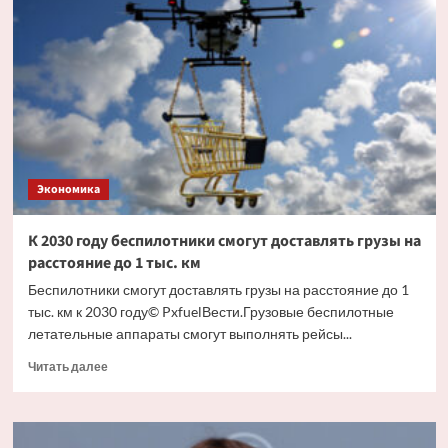
регионах
России
средние
зарплаты
превысили
200
тысяч
рублей
Экономика
К 2030 году беспилотники смогут доставлять грузы на
расстояние до 1 тыс. км
Беспилотники смогут доставлять грузы на расстояние до 1
тыс. км к 2030 году© PxfuelВести.Грузовые беспилотные
летательные аппараты смогут выполнять рейсы...
Прочитать
Читать далее
больше
о
К
2030