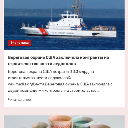
изоляторов
на
основных
энерготранзитах
Саратовской
области
Экономика
Береговая охрана США заключила контракты на
строительство шести ледоколов
Береговая охрана США потратит $3,3 млрд на
строительство шести ледоколов©
wikimedia.orgВести.Береговая охрана США заключила с
двумя компаниями контракты на строительство...
Прочитать
Читать далее
больше
о
Береговая
охрана
США