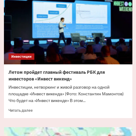
и
грозит
ли
она
рублю
в
2026
году
Инвестиции
Летом пройдет главный фестиваль РБК для
инвесторов «‎Инвест викенд»
Инвестиции, нетворкинг и живой разговор на одной
площадке «Инвест викенда» (Фото: Константин Мамонтов)
Что будет на «Инвест викенде» В этом...
Прочитать
Читать далее
больше
о
Летом
пройдет