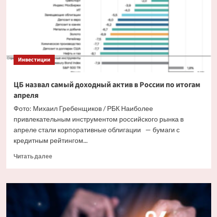
2026
году:
3
банка
с
лучшими
Инвестиции
условиями
ЦБ назвал самый доходный актив в России по итогам
апреля
Фото: Михаил Гребенщиков / РБК Наиболее
привлекательным инструментом российского рынка в
апреле стали корпоративные облигации — бумаги с
кредитным рейтингом...
Прочитать
Читать далее
больше
о
ЦБ
назвал
самый
доходный