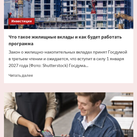
Инвестиции
Что такое жилищные вклады и как будет работать
программа
Закон о жилищно-накопительных вкладах принят Госдумой
в третьем чтении и ожидается, что вступит в силу 1 января
2027 года (Фото: Shutterstock) Госдума...
Прочитать
Читать далее
больше
о
Что
такое
жилищные
вклады
и
как
будет
работать