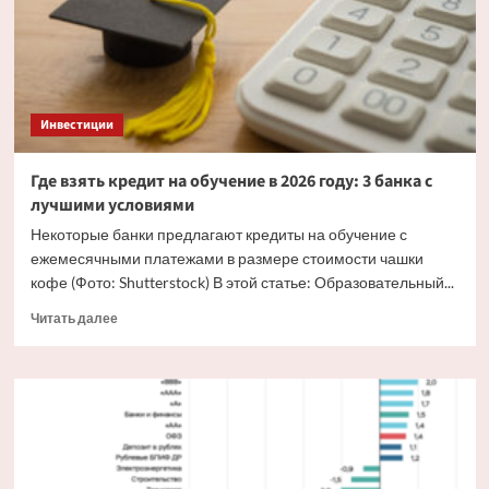
будут
привязывать
к
ИНН
физлица.
Что
Инвестиции
это
значит
Где взять кредит на обучение в 2026 году: 3 банка с
лучшими условиями
Некоторые банки предлагают кредиты на обучение с
ежемесячными платежами в размере стоимости чашки
кофе (Фото: Shutterstock) В этой статье: Образовательный...
Прочитать
Читать далее
больше
о
Где
взять
кредит
на
обучение
в