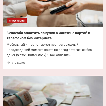
Инвестиции
3 способа оплатить покупки в магазине картой и
телефоном без интернета
Мобильный интернет может пропасть в самый
неподходящий момент, но это не повод оставаться без
денег (Фото: Shutterstock) 1. Как оплатить...
Прочитать
Читать далее
больше
о
3
способа
оплатить
покупки
в
магазине
картой