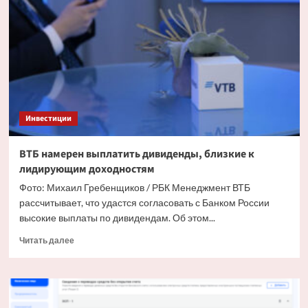
россияне
в
2026
году:
топ-6
инструментов
Инвестиции
ВТБ намерен выплатить дивиденды, близкие к
лидирующим доходностям
Фото: Михаил Гребенщиков / РБК Менеджмент ВТБ
рассчитывает, что удастся согласовать с Банком России
высокие выплаты по дивидендам. Об этом...
Прочитать
Читать далее
больше
о
ВТБ
намерен
выплатить