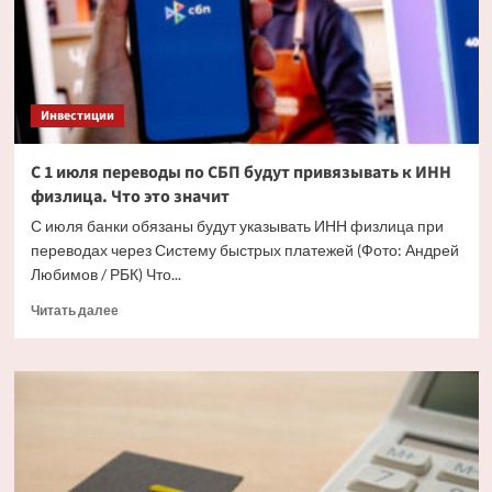
как
получить
выплаты
Инвестиции
С 1 июля переводы по СБП будут привязывать к ИНН
физлица. Что это значит
С июля банки обязаны будут указывать ИНН физлица при
переводах через Систему быстрых платежей (Фото: Андрей
Любимов / РБК) Что...
Прочитать
Читать далее
больше
о
С
1
июля
переводы
по
СБП