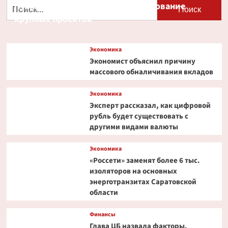
Найти:
Путин и Костин обсудили кредитование
работают
крупных проектов
в
Турции
и
как
Экономика
платить
Экономист объяснил причину
в
массового обналичивания вкладов
2026
году:
Экономика
актуальный
Эксперт рассказал, как цифровой
гайд
рубль будет существовать с
другими видами валюты
Экономика
«Россети» заменят более 6 тыс.
изоляторов на основных
энерготранзитах Саратовской
области
Финансы
Глава ЦБ назвала факторы,