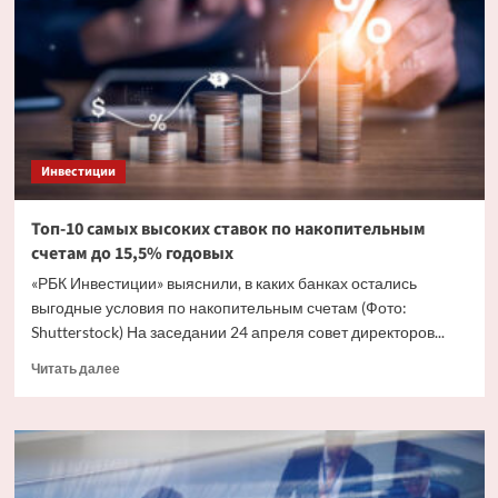
актив
в
России
по
итогам
апреля
Инвестиции
Топ-10 самых высоких ставок по накопительным
счетам до 15,5% годовых
«РБК Инвестиции» выяснили, в каких банках остались
выгодные условия по накопительным счетам (Фото:
Shutterstock) На заседании 24 апреля совет директоров...
Прочитать
Читать далее
больше
о
Топ-10
самых
высоких
ставок