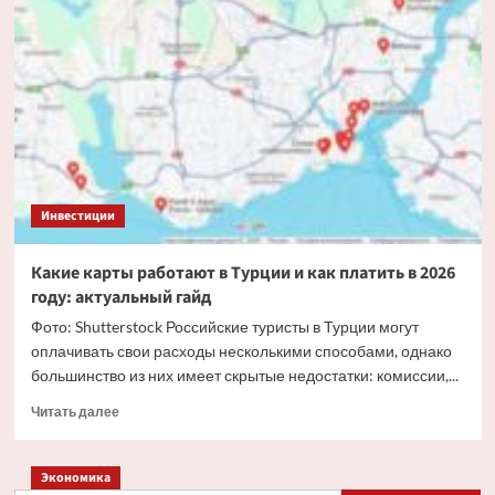
главный
фестиваль
РБК
для
инвесторов
«‎Инвест
викенд»
Инвестиции
Какие карты работают в Турции и как платить в 2026
году: актуальный гайд
Фото: Shutterstock Российские туристы в Турции могут
оплачивать свои расходы несколькими способами, однако
большинство из них имеет скрытые недостатки: комиссии,...
Прочитать
Читать далее
больше
о
Какие
Экономика
карты