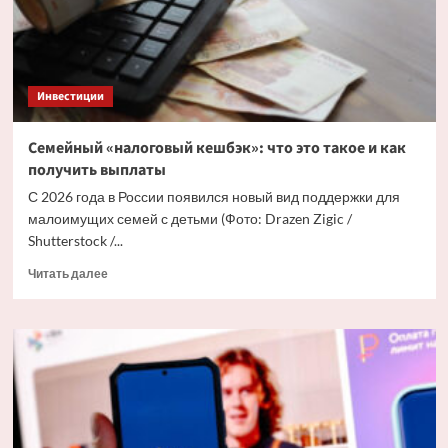
и
телефоном
без
интернета
Инвестиции
Семейный «налоговый кешбэк»: что это такое и как
получить выплаты
С 2026 года в России появился новый вид поддержки для
малоимущих семей с детьми (Фото: Drazen Zigic /
Shutterstock /...
Прочитать
Читать далее
больше
о
Семейный
«налоговый
кешбэк»:
что
это
такое
и