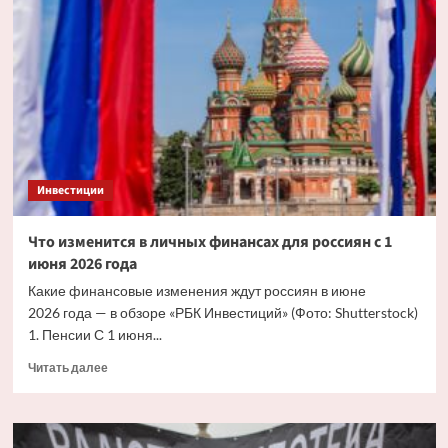
движении
денежных
средств
за
рубежом:
форма,
инструкция
Инвестиции
Что изменится в личных финансах для россиян с 1
июня 2026 года
Какие финансовые изменения ждут россиян в июне
2026 года — в обзоре «РБК Инвестиций» (Фото: Shutterstock)
1. Пенсии С 1 июня...
Прочитать
Читать далее
больше
о
Что
изменится