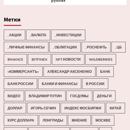
рублях
Метки
, АКЦИИ
, ВАЛЮТА
, ИНВЕСТИЦИИ
, ЛИЧНЫЕ ФИНАНСЫ
, ОБЛИГАЦИИ
, РОСНЕФТЬ
, ЦБ
BINANCE
BITFINEX
NFT НОВОСТИ
WILDBERRIES
«КОММЕРСАНТЪ»
АЛЕКСАНДР АКСЕНЕНКО
БАНК
БАНК РОССИИ
БАНКИ И ФИНАНСЫ
В РОССИИ
ВИДЕО
ВЛАДИМИР ПУТИН
ГОСДУМЫ
ДЕНЬГИ
ДОЛЛАР
ИГОРЬ СЕЧИН
ИНДЕКС МОСБИРЖИ
КИТАЙ
КУРС ДОЛЛАРА
ЛОНГРИДЫ
МНЕНИЕ
МОСКВЕ