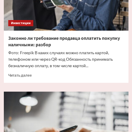
программа
Инвестиции
Законно ли требование продавца оплатить покупку
наличными: разбор
Фото: Freepik В каких случаях можно платить картой,
телефоном или через QR-код Обязанность принимать
безналичную оплату, в том числе картой...
Прочитать
Читать далее
больше
о
Законно
ли
требование
продавца
оплатить
покупку
наличными:
разбор