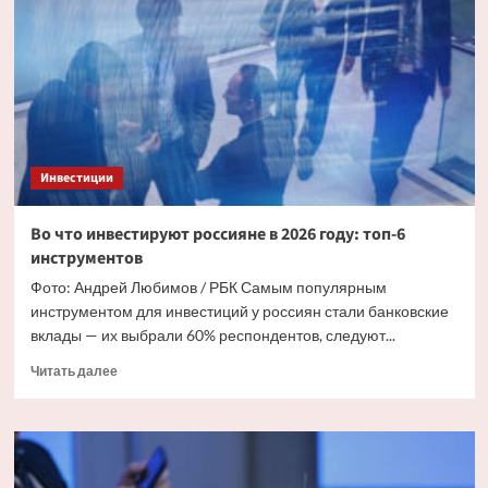
по
накопительным
счетам
до
15,5%
годовых
Инвестиции
Во что инвестируют россияне в 2026 году: топ-6
инструментов
Фото: Андрей Любимов / РБК Самым популярным
инструментом для инвестиций у россиян стали банковские
вклады — их выбрали 60% респондентов, следуют...
Прочитать
Читать далее
больше
о
Во
что
инвестируют