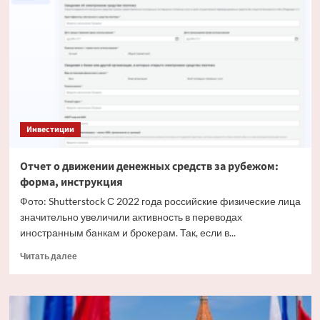
дивиденды,
близкие
к
лидирующим
доходностям
Инвестиции
Отчет о движении денежных средств за рубежом:
форма, инструкция
Фото: Shutterstock С 2022 года российские физические лица
значительно увеличили активность в переводах
иностранным банкам и брокерам. Так, если в...
Прочитать
Читать далее
больше
о
Отчет
о