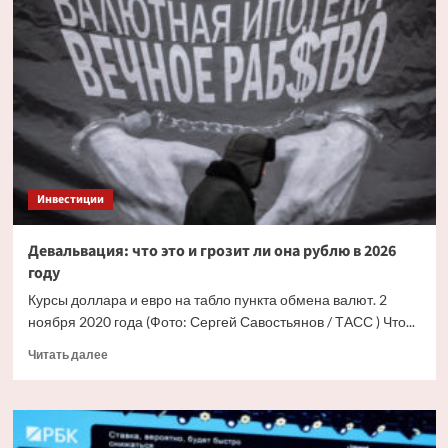
в
личных
финансах
для
россиян
с
1
июня
2026
года
Инвестиции
Девальвация: что это и грозит ли она рублю в 2026
году
Курсы доллара и евро на табло пункта обмена валют. 2
ноября 2020 года (Фото: Сергей Савостьянов / ТАСС ) Что...
Прочитать
Читать далее
больше
о
Девальвация:
что
это