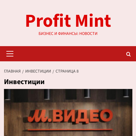
Перейти
Profit Mint
к
содержимому
БИЗНЕС И ФИНАНСЫ: НОВОСТИ
Основное
меню
ГЛАВНАЯ
ИНВЕСТИЦИИ
СТРАНИЦА 8
Инвестиции