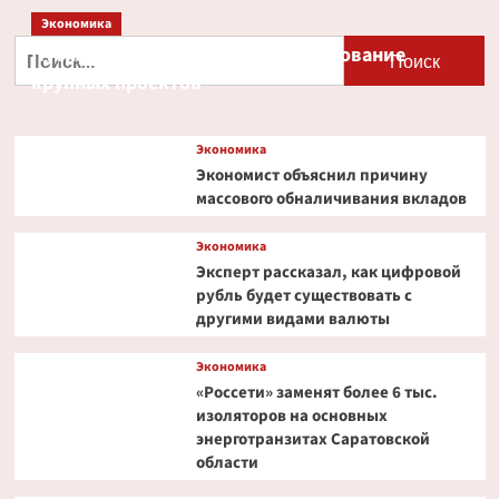
записей
налоговое
Экономика
послабление
для
Найти:
Путин и Костин обсудили кредитование
бизнеса,
крупных проектов
замедление
инфляции:
главное
Экономика
из речи
Путина
Экономист объяснил причину
на ПМЭФ
массового обналичивания вкладов
Экономика
Эксперт рассказал, как цифровой
рубль будет существовать с
другими видами валюты
Экономика
«Россети» заменят более 6 тыс.
изоляторов на основных
энерготранзитах Саратовской
области