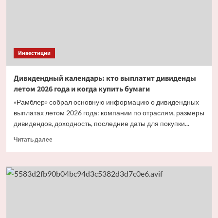
и не потерять
деньги
Инвестиции
Дивидендный календарь: кто выплатит дивиденды
летом 2026 года и когда купить бумаги
«Рамблер» собрал основную информацию о дивидендных
выплатах летом 2026 года: компании по отраслям, размеры
дивидендов, доходность, последние даты для покупки...
Прочитать
Читать далее
больше
о
Дивидендный
календарь:
кто
выплатит
дивиденды
летом