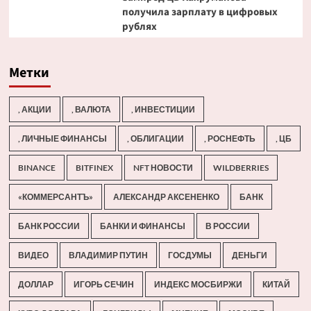
получила зарплату в цифровых
рублях
Метки
, АКЦИИ
, ВАЛЮТА
, ИНВЕСТИЦИИ
, ЛИЧНЫЕ ФИНАНСЫ
, ОБЛИГАЦИИ
, РОСНЕФТЬ
, ЦБ
BINANCE
BITFINEX
NFT НОВОСТИ
WILDBERRIES
«КОММЕРСАНТЪ»
АЛЕКСАНДР АКСЕНЕНКО
БАНК
БАНК РОССИИ
БАНКИ И ФИНАНСЫ
В РОССИИ
ВИДЕО
ВЛАДИМИР ПУТИН
ГОСДУМЫ
ДЕНЬГИ
ДОЛЛАР
ИГОРЬ СЕЧИН
ИНДЕКС МОСБИРЖИ
КИТАЙ