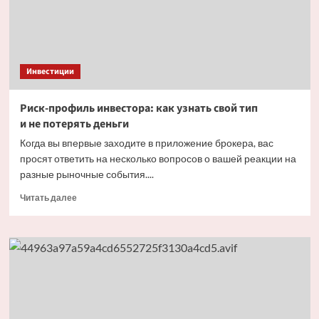
российских
компаний
Инвестиции
Риск-профиль инвестора: как узнать свой тип
и не потерять деньги
Когда вы впервые заходите в приложение брокера, вас
просят ответить на несколько вопросов о вашей реакции на
разные рыночные события....
Прочитать
Читать далее
больше
о
Риск-
профиль
инвестора:
как
узнать
свой
тип