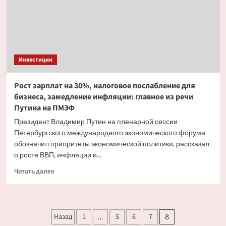
2026
года
и когда
купить
бумаги
Инвестиции
Рост зарплат на 30%, налоговое послабление для
бизнеса, замедление инфляции: главное из речи
Путина на ПМЭФ
Президент Владимир Путин на пленарной сессии
Петербургского международного экономического форума
обозначил приоритеты экономической политики, рассказал
о росте ВВП, инфляции и...
Прочитать
Читать далее
больше
о
Рост
зарплат
Пагинация
Назад
1
5
6
7
…
8
на 30%,