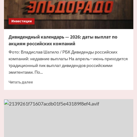
Инвестиции
Дивидендный календарь — 2026: даты выплат по
акциям российских компаний
Фото: Владислав Шатило / РБК Дивиденды российских
компаний: недавние выплаты На апрель—июнь приходится
традиционный пик выплат дивидендов российскими
эмитентами. По...
Прочитать
Читать далее
больше
о
Дивидендный
календарь —
2026:
даты
выплат
по
акциям