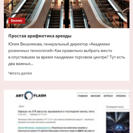
Бизнес
Простая арифметика аренды
Юлия Вешнякова, генеральный директор «Академии
розничных технологий» Как правильно выбрать место
в опустевшем за время пандемии торговом центре? Тут есть
два важных...
Прочитать
Читать далее
больше
о
Простая
арифметика
аренды