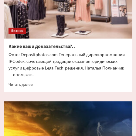
Бизнес
Какие ваши доказательства?..
Фото: Depositphotos.com Генеральный директор компании
IPCodex, сочетающей традиции оказания юридических
услуг и цифровые LegalTech-решения, Наталья Полианчик
— о том, как...
Прочитать
Читать далее
больше
о
Какие
ваши
доказательства?..