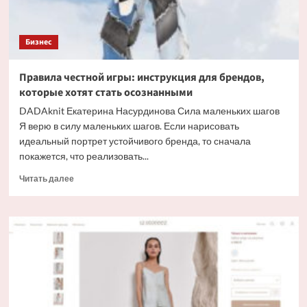
Бизнес
Правила честной игры: инструкция для брендов,
которые хотят стать осознанными
DADAknit Екатерина Насурдинова Сила маленьких шагов
Я верю в силу маленьких шагов. Если нарисовать
идеальный портрет устойчивого бренда, то сначала
покажется, что реализовать...
Прочитать
Читать далее
больше
о
Правила
честной
игры:
инструкция
для
брендов,
которые
хотят