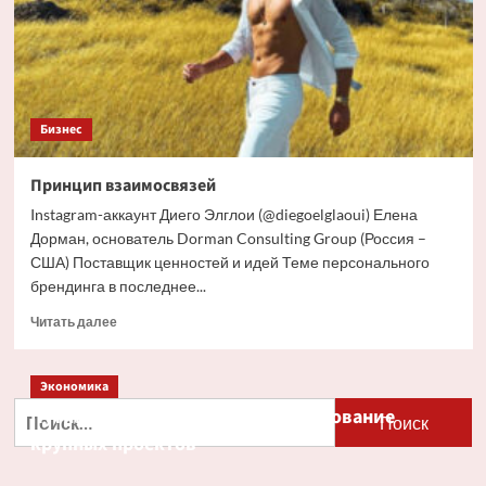
Бизнес
Принцип взаимосвязей
Instagram-аккаунт Диего Элглои (@diegoelglaoui) Елена
Дорман, основатель Dorman Consulting Group (Россия –
США) Поставщик ценностей и идей Теме персонального
брендинга в последнее...
Прочитать
Читать далее
больше
о
Принцип
Экономика
взаимосвязей
Найти:
Путин и Костин обсудили кредитование
крупных проектов