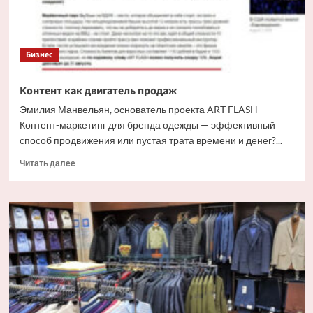
Бизнес
Контент как двигатель продаж
Эмилия Манвельян, основатель проекта ART FLASH
Контент-маркетинг для бренда одежды — эффективный
способ продвижения или пустая трата времени и денег?...
Прочитать
Читать далее
больше
о
Контент
как
двигатель
продаж