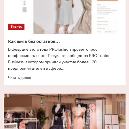
стать
осознанными
Бизнес
Как жить без остатков…
В феврале этого года PROfashion провел опрос
профессионального Telegram-сообщества PROfashion
Business, в котором приняли участие более 120
предпринимателей в сфере...
Прочитать
Читать далее
больше
о
Как
жить
без
остатков…