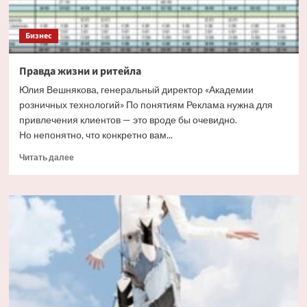
Бизнес
Правда жизни и ритейла
Юлия Вешнякова, генеральный директор «Академии
розничных технологий» По понятиям Реклама нужна для
привлечения клиентов — это вроде бы очевидно.
Но непонятно, что конкретно вам...
Прочитать
Читать далее
больше
о
Правда
жизни
и
ритейла