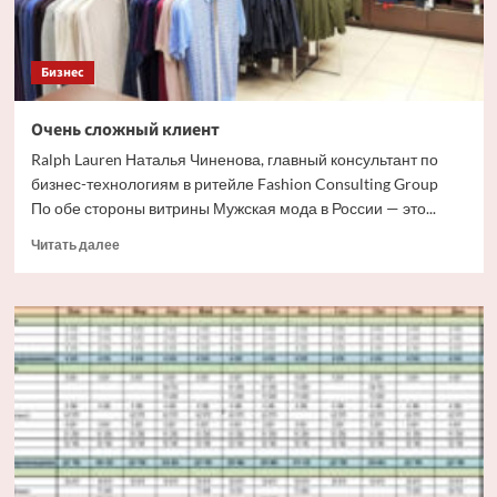
Бизнес
Очень сложный клиент
Ralph Lauren Наталья Чиненова, главный консультант по
бизнес-технологиям в ритейле Fashion Consulting Group
По обе стороны витрины Мужская мода в России — это...
Прочитать
Читать далее
больше
о
Очень
сложный
клиент