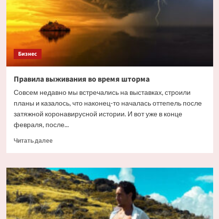
Бизнес
Правила выживания во время шторма
Совсем недавно мы встречались на выставках, строили
планы и казалось, что наконец-то началась оттепель после
затяжной коронавирусной истории. И вот уже в конце
февраля, после...
Прочитать
Читать далее
больше
о
Правила
выживания
во
время
шторма