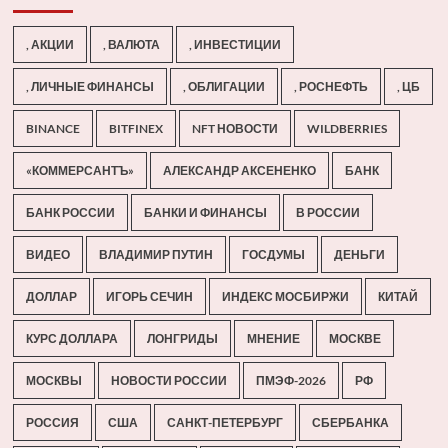
, АКЦИИ
, ВАЛЮТА
, ИНВЕСТИЦИИ
, ЛИЧНЫЕ ФИНАНСЫ
, ОБЛИГАЦИИ
, РОСНЕФТЬ
, ЦБ
BINANCE
BITFINEX
NFT НОВОСТИ
WILDBERRIES
«КОММЕРСАНТЪ»
АЛЕКСАНДР АКСЕНЕНКО
БАНК
БАНК РОССИИ
БАНКИ И ФИНАНСЫ
В РОССИИ
ВИДЕО
ВЛАДИМИР ПУТИН
ГОСДУМЫ
ДЕНЬГИ
ДОЛЛАР
ИГОРЬ СЕЧИН
ИНДЕКС МОСБИРЖИ
КИТАЙ
КУРС ДОЛЛАРА
ЛОНГРИДЫ
МНЕНИЕ
МОСКВЕ
МОСКВЫ
НОВОСТИ РОССИИ
ПМЭФ-2026
РФ
РОССИЯ
США
САНКТ-ПЕТЕРБУРГ
СБЕРБАНКА