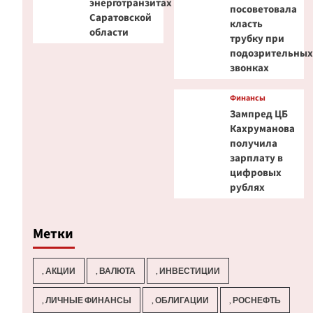
энерготранзитах
посоветовала
Саратовской
класть
области
трубку при
подозрительны
звонках
Финансы
Зампред ЦБ
Кахруманова
получила
зарплату в
цифровых
рублях
Метки
, АКЦИИ
, ВАЛЮТА
, ИНВЕСТИЦИИ
, ЛИЧНЫЕ ФИНАНСЫ
, ОБЛИГАЦИИ
, РОСНЕФТЬ