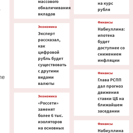
массового
на курс
обналичивания
рубля
л
вкладов
Финансы
Экономика
Набиуллина:
Эксперт
ипотека
рассказал,
будет
как
доступнее со
цифровой
снижением
рубль будет
инфляции
существовать
с другими
Финансы
ле
видами
Глава РСПП
валюты
дал прогноз
движения
Экономика
ставки ЦБ на
«Россети»
ближайшем
заменят
заседании
более 6 тыс.
изоляторов
Финансы
на основных
Набиуллина