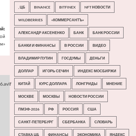
, ЦБ
BINANCE
BITFINEX
NFT НОВОСТИ
WILDBERRIES
«КОММЕРСАНТЪ»
й:
АЛЕКСАНДР АКСЕНЕНКО
БАНК
БАНК РОССИИ
зой
ем»
БАНКИ И ФИНАНСЫ
В РОССИИ
ВИДЕО
ВЛАДИМИР ПУТИН
ГОСДУМЫ
ДЕНЬГИ
ДОЛЛАР
ИГОРЬ СЕЧИН
ИНДЕКС МОСБИРЖИ
КИТАЙ
КУРС ДОЛЛАРА
ЛОНГРИДЫ
МНЕНИЕ
МОСКВЕ
МОСКВЫ
НОВОСТИ РОССИИ
ПМЭФ-2026
РФ
РОССИЯ
США
САНКТ-ПЕТЕРБУРГ
СБЕРБАНКА
СЛОВАРЬ
СТАВКА ЦБ
ФИНАНСЫ
ЭКОНОМИКА
ЯНДЕКС