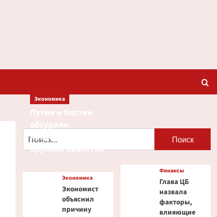
Экономика
Путин и Костин
обсудили
Найти:
кредитование
крупных проектов
Финансы
Экономика
Глава ЦБ
Экономист
назвала
объяснил
факторы,
причину
влияющие