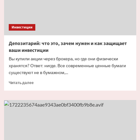
Инвестиции
Депозитарий: что это, зачем нужен и как защищает
ваши инвестиции
Вы купили акции через брокера, но где они физически
хранятся? Ответ: нигде. Все современные ценные бумаги
существуют не в бумажном,...
Прочитать
Читать далее
больше
о
Депозитарий:
что
это,
зачем
нужен
и как
защищает