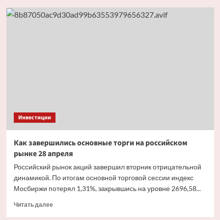
Как
завершись
основные
торги
на российском
рынке
27 апреля
Инвестиции
Как завершились основные торги на российском
рынке 28 апреля
Российский рынок акций завершил вторник отрицательной
динамикой. По итогам основной торговой сессии индекс
Мосбиржи потерял 1,31%, закрывшись на уровне 2696,58...
Прочитать
Читать далее
больше