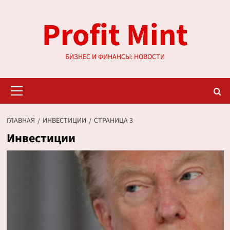
Перейти
Profit Mint
к
содержимому
БИЗНЕС И ФИНАНСЫ: НОВОСТИ
Основное
меню
ГЛАВНАЯ
ИНВЕСТИЦИИ
СТРАНИЦА 3
Инвестиции