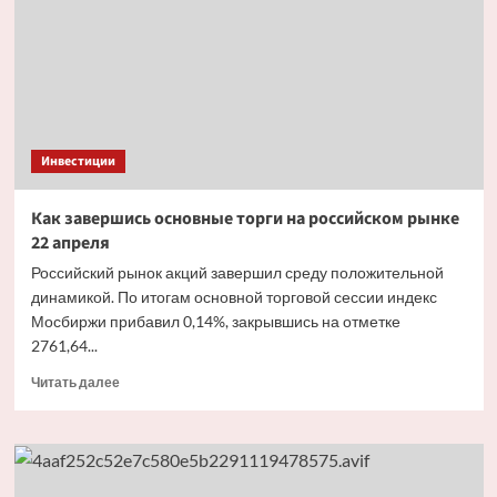
рынке
21 апреля
Инвестиции
Как завершись основные торги на российском рынке
22 апреля
Российский рынок акций завершил среду положительной
динамикой. По итогам основной торговой сессии индекс
Мосбиржи прибавил 0,14%, закрывшись на отметке
2761,64...
Прочитать
Читать далее
больше
о
Как
завершись
основные