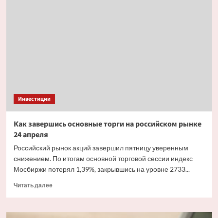
основные
торги
на российском
рынке
23 апреля
Инвестиции
Как завершись основные торги на российском рынке
24 апреля
Российский рынок акций завершил пятницу уверенным
снижением. По итогам основной торговой сессии индекс
Мосбиржи потерял 1,39%, закрывшись на уровне 2733...
Прочитать
Читать далее
больше
о
Как