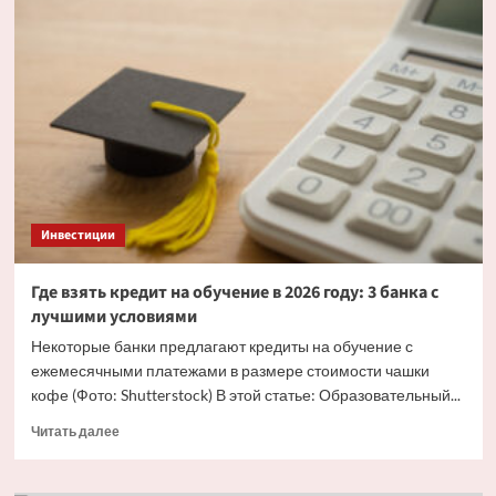
завершись
основные
торги
на российском
рынке
24 апреля
Инвестиции
Где взять кредит на обучение в 2026 году: 3 банка с
лучшими условиями
Некоторые банки предлагают кредиты на обучение с
ежемесячными платежами в размере стоимости чашки
кофе (Фото: Shutterstock) В этой статье: Образовательный...
Прочитать
Читать далее
больше
о
Где