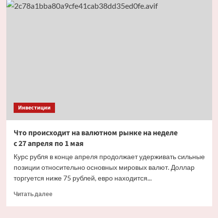
взять
кредит
на
обучение
в
2026
году:
3
банка
с
лучшими
Инвестиции
условиями
Что происходит на валютном рынке на неделе
с 27 апреля по 1 мая
Курс рубля в конце апреля продолжает удерживать сильные
позиции относительно основных мировых валют. Доллар
торгуется ниже 75 рублей, евро находится...
Прочитать
Читать далее
больше
о