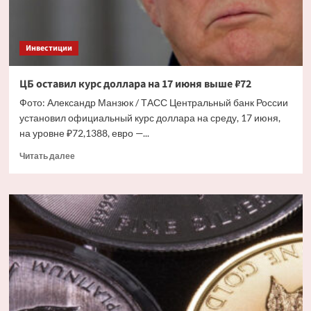
Инвестиции
ЦБ оставил курс доллара на 17 июня выше ₽72
Фото: Александр Манзюк / ТАСС Центральный банк России
установил официальный курс доллара на среду, 17 июня,
на уровне ₽72,1388, евро —...
Прочитать
Читать далее
больше
о
ЦБ
оставил
курс
доллара
на
17
июня
выше
₽72