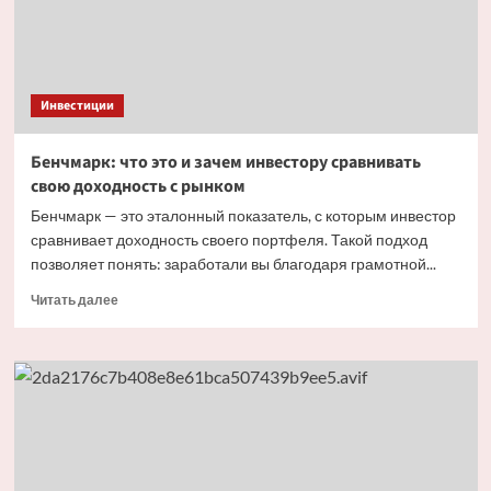
ваши
инвестиции
Инвестиции
Бенчмарк: что это и зачем инвестору сравнивать
свою доходность с рынком
Бенчмарк — это эталонный показатель, с которым инвестор
сравнивает доходность своего портфеля. Такой подход
позволяет понять: заработали вы благодаря грамотной...
Прочитать
Читать далее
больше
о
Бенчмарк:
что
это
и зачем
инвестору
сравнивать
свою