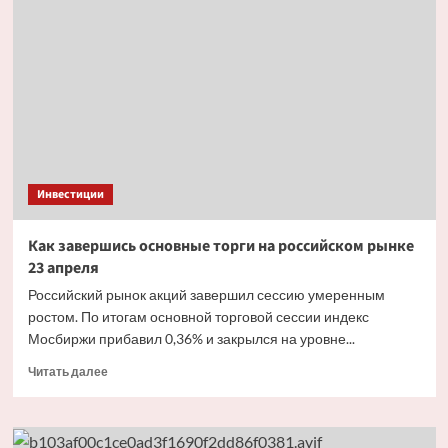
ЛУКОЙЛа
получат
дивиденды
в размере
278
рублей
на бумагу
Инвестиции
Как завершись основные торги на российском рынке
23 апреля
Российский рынок акций завершил сессию умеренным
ростом. По итогам основной торговой сессии индекс
Мосбиржи прибавил 0,36% и закрылся на уровне...
Прочитать
Читать далее
больше
о
Как
завершись