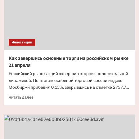
год
в 37,64
рубля
на акцию
Инвестиции
Как завершись основные торги на российском рынке
21 апреля
Российский рынок акций завершил вторник положительной
динамикой. По итогам основной торговой сессии индекс
Мосбиржи прибавил 0,15%, закрывшись на отметке 2757,7...
Прочитать
Читать далее
больше
о
Как
завершись
основные
торги
на российском