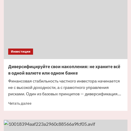
торги
на российском
рынке
22 апреля
Инвестиции
Диверсифицируйте свои накопления: не храните всё
в одной валюте или одном банке
Финансовая стабильность частного инвестора начинается
не с высокой доходности, а с грамотного управления
рисками. Один из базовых принципов — диверсификация....
Прочитать
Читать далее
больше
о
Диверсифицируйте
свои
накопления: