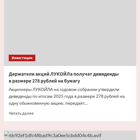
не храните
всё
в одной
валюте
или
одном
банке
Инвестиции
Держатели акций ЛУКОЙЛа получат дивиденды
в размере 278 рублей на бумагу
Акционеры ЛУКОЙЛА на годовом собрании утвердили
дивиденды по итогам 2025 года в размере 278 рублей на
одну обыкновенную акцию, передаёт...
Прочитать
Читать далее
больше
о
Держатели
акций