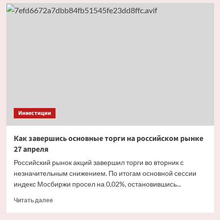
Что
происходит
на валютном
рынке
на неделе
с 27 апреля
по 1 мая
Инвестиции
Как завершись основные торги на российском рынке
27 апреля
Российский рынок акций завершил торги во вторник с
незначительным снижением. По итогам основной сессии
индекс Мосбиржи просел на 0,02%, остановившись...
Прочитать
Читать далее
больше
о