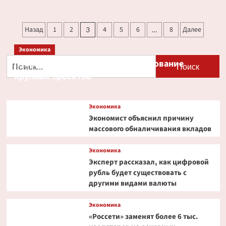
о
Как
завершились
Пагинация
Назад
1
2
4
5
6
8
Далее
3
…
основные
записей
торги
Экономика
на российском
рынке
Найти:
Путин и Костин обсудили кредитование
28 апреля
крупных проектов
Экономика
Экономист объяснил причину
массового обналичивания вкладов
Экономика
Эксперт рассказал, как цифровой
рубль будет существовать с
другими видами валюты
Экономика
«Россети» заменят более 6 тыс.