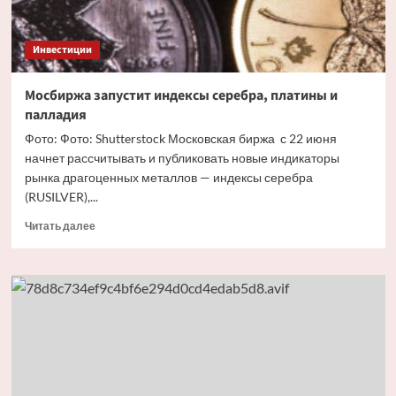
Инвестиции
Мосбиржа запустит индексы серебра, платины и
палладия
Фото: Фото: Shutterstock Московская биржа с 22 июня
начнет рассчитывать и публиковать новые индикаторы
рынка драгоценных металлов — индексы серебра
(RUSILVER),...
Прочитать
Читать далее
больше
о
Мосбиржа
запустит
индексы
серебра,
платины
и
палладия