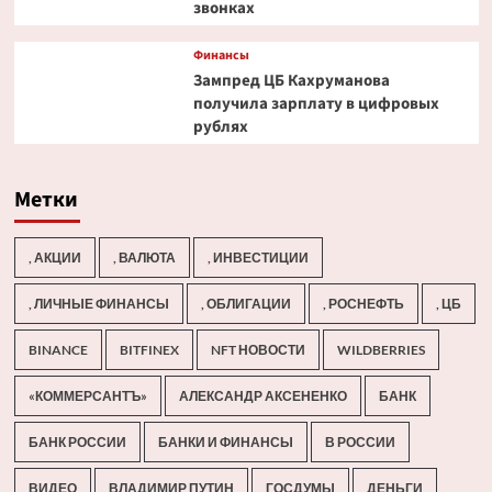
звонках
Финансы
Зампред ЦБ Кахруманова
получила зарплату в цифровых
рублях
Метки
, АКЦИИ
, ВАЛЮТА
, ИНВЕСТИЦИИ
, ЛИЧНЫЕ ФИНАНСЫ
, ОБЛИГАЦИИ
, РОСНЕФТЬ
, ЦБ
BINANCE
BITFINEX
NFT НОВОСТИ
WILDBERRIES
«КОММЕРСАНТЪ»
АЛЕКСАНДР АКСЕНЕНКО
БАНК
БАНК РОССИИ
БАНКИ И ФИНАНСЫ
В РОССИИ
ВИДЕО
ВЛАДИМИР ПУТИН
ГОСДУМЫ
ДЕНЬГИ