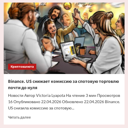
Депозиты
Aave
упали
на
15
миллиардов
долларов
из-
за
эксплойта
Kelp
DAO
Криптовалюта
Binance. US снижает комиссию за спотовую торговлю
почти до нуля
Новости Автор Victoria Lyapota На чтение 3 мин Просмотров
16 Опубликовано 22.04.2026 Обновлено 22.04.2026 Binance.
US снизила комиссию за спотовую...
Прочитать
Читать далее
больше
о