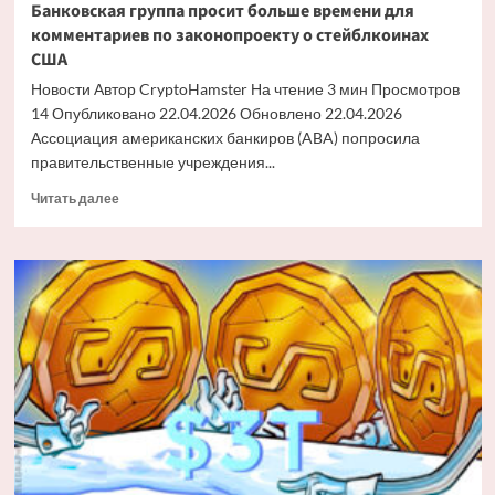
Банковская группа просит больше времени для
комментариев по законопроекту о стейблкоинах
США
Новости Автор CryptoHamster На чтение 3 мин Просмотров
14 Опубликовано 22.04.2026 Обновлено 22.04.2026
Ассоциация американских банкиров (ABA) попросила
правительственные учреждения...
Прочитать
Читать далее
больше
о
Банковская
группа
просит
больше
времени
для
комментариев
по
законопроекту
о
стейблкоинах
США