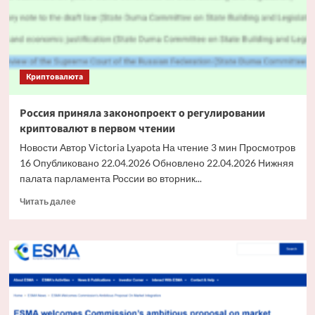
инновации
для
токенизированных
рынков
Криптовалюта
Россия приняла законопроект о регулировании
криптовалют в первом чтении
Новости Автор Victoria Lyapota На чтение 3 мин Просмотров
16 Опубликовано 22.04.2026 Обновлено 22.04.2026 Нижняя
палата парламента России во вторник...
Прочитать
Читать далее
больше
о
Россия
приняла
законопроект
о
регулировании
криптовалют