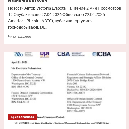
майнинга Биткоин
Новости Автор Victoria Lyapota На чтение 2 мин Просмотров
12 Опубликовано 22.04.2026 Обновлено 22.04.2026
American Bitcoin (ABTC), публично торгуемая
горнодобывающая...
Прочитать
Читать далее
больше
о
ABTC
активирует
более
11
000
новых
установок
для
майнинга
Биткоин
Криптовалюта