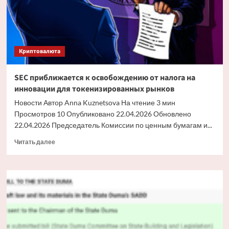
Йорка
в
Федеральный
суд
Криптовалюта
SEC приближается к освобождению от налога на
инновации для токенизированных рынков
Новости Автор Anna Kuznetsova На чтение 3 мин
Просмотров 10 Опубликовано 22.04.2026 Обновлено
22.04.2026 Председатель Комиссии по ценным бумагам и...
Прочитать
Читать далее
больше
о
SEC
приближается
к
освобождению
от
налога
на