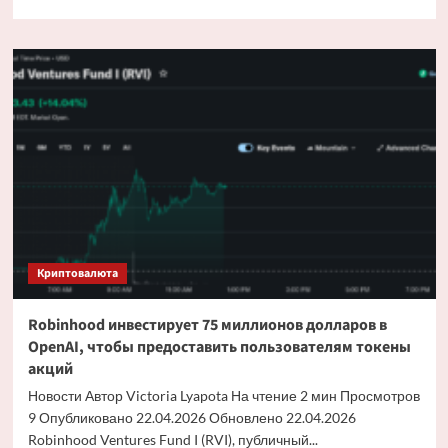
больше
о
Вредоносное
ПО
Lazarus
Group
нацелено
на
крипто-
и
бизнес-
руководителей
через
macOS
Криптовалюта
Robinhood инвестирует 75 миллионов долларов в
OpenAI, чтобы предоставить пользователям токены
акций
Новости Автор Victoria Lyapota На чтение 2 мин Просмотров
9 Опубликовано 22.04.2026 Обновлено 22.04.2026
Robinhood Ventures Fund I (RVI), публичный...