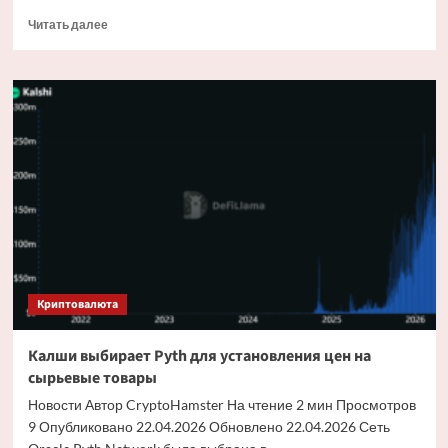
Прочитать
Читать далее
больше
о
Robinhood
инвестирует
75
миллионов
долларов
в
OpenAI,
чтобы
предоставить
пользователям
токены
акций
Криптовалюта
Калши выбирает Pyth для установления цен на
сырьевые товары
Новости Автор CryptoHamster На чтение 2 мин Просмотров
9 Опубликовано 22.04.2026 Обновлено 22.04.2026 Сеть