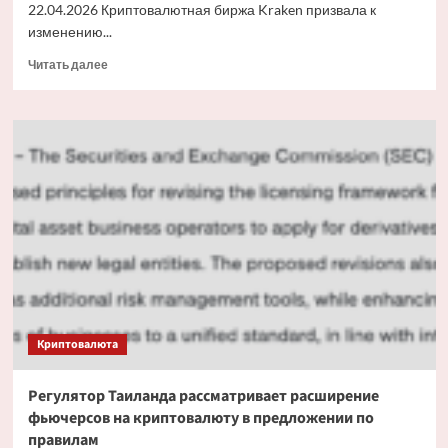
22.04.2026 Криптовалютная биржа Kraken призвала к
изменению...
Прочитать
Читать далее
больше
о
Kraken
призывает
к
освобождению
De
Minimus
от
налогов
на
криптовалюту
после
отчетов
Криптовалюта
за
2025
год
Регулятор Таиланда рассматривает расширение
фьючерсов на криптовалюту в предложении по
правилам