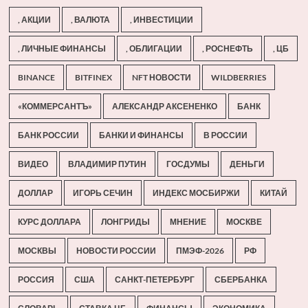
, АКЦИИ
, ВАЛЮТА
, ИНВЕСТИЦИИ
, ЛИЧНЫЕ ФИНАНСЫ
, ОБЛИГАЦИИ
, РОСНЕФТЬ
, ЦБ
BINANCE
BITFINEX
NFT НОВОСТИ
WILDBERRIES
«КОММЕРСАНТЪ»
АЛЕКСАНДР АКСЕНЕНКО
БАНК
БАНК РОССИИ
БАНКИ И ФИНАНСЫ
В РОССИИ
ВИДЕО
ВЛАДИМИР ПУТИН
ГОСДУМЫ
ДЕНЬГИ
ДОЛЛАР
ИГОРЬ СЕЧИН
ИНДЕКС МОСБИРЖИ
КИТАЙ
КУРС ДОЛЛАРА
ЛОНГРИДЫ
МНЕНИЕ
МОСКВЕ
МОСКВЫ
НОВОСТИ РОССИИ
ПМЭФ-2026
РФ
РОССИЯ
США
САНКТ-ПЕТЕРБУРГ
СБЕРБАНКА