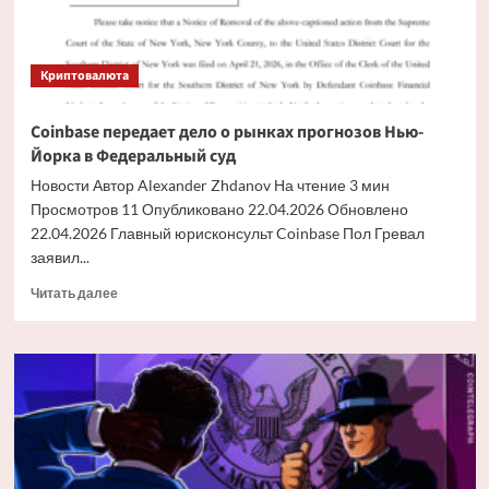
Криптовалюта
Coinbase передает дело о рынках прогнозов Нью-
Йорка в Федеральный суд
Новости Автор Alexander Zhdanov На чтение 3 мин
Просмотров 11 Опубликовано 22.04.2026 Обновлено
22.04.2026 Главный юрисконсульт Coinbase Пол Гревал
заявил...
Прочитать
Читать далее
больше
о
Coinbase
передает
дело
о
рынках
прогнозов
Нью-