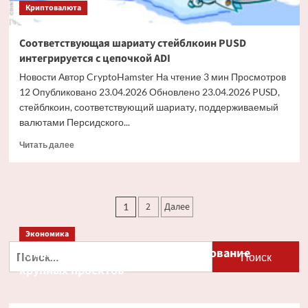
Криптовалюта
Соответствующая шариату стейблкоин PUSD
интегрируется с цепочкой ADI
Новости Автор CryptoHamster На чтение 3 мин Просмотров
12 Опубликовано 23.04.2026 Обновлено 23.04.2026 PUSD,
стейблкоин, соответствующий шариату, поддерживаемый
валютами Персидского...
Прочитать
Читать далее
больше
о
Соответствующая
шариату
Пагинация
2
Далее
1
стейблкоин
записей
PUSD
Экономика
интегрируется
с
Найти:
Путин и Костин обсудили кредитование
цепочкой
крупных проектов
ADI