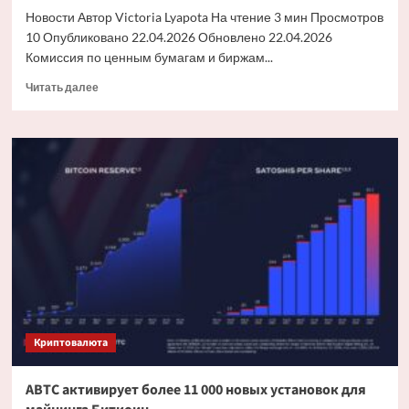
Новости Автор Victoria Lyapota На чтение 3 мин Просмотров
10 Опубликовано 22.04.2026 Обновлено 22.04.2026
Комиссия по ценным бумагам и биржам...
Прочитать
Читать далее
больше
о
Регулятор
Таиланда
рассматривает
расширение
фьючерсов
на
криптовалюту
в
предложении
по
правилам
Криптовалюта
ABTC активирует более 11 000 новых установок для