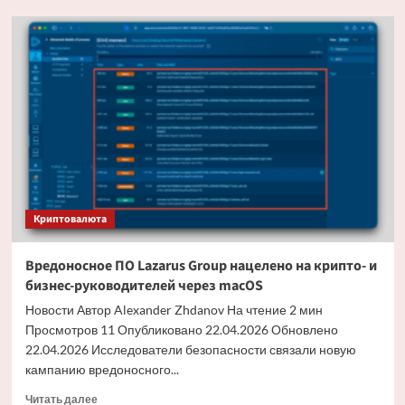
Binance.
US
снижает
комиссию
за
спотовую
торговлю
почти
до
нуля
Криптовалюта
Вредоносное ПО Lazarus Group нацелено на крипто- и
бизнес-руководителей через macOS
Новости Автор Alexander Zhdanov На чтение 2 мин
Просмотров 11 Опубликовано 22.04.2026 Обновлено
22.04.2026 Исследователи безопасности связали новую
кампанию вредоносного...
Прочитать
Читать далее