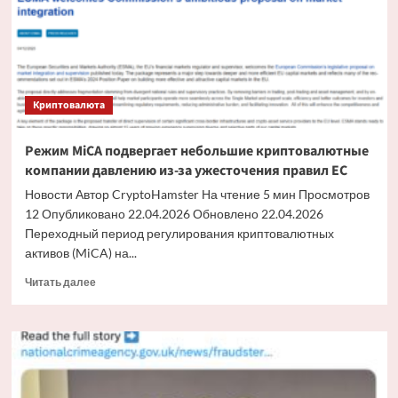
в
первом
чтении
Криптовалюта
Режим MiCA подвергает небольшие криптовалютные
компании давлению из-за ужесточения правил ЕС
Новости Автор CryptoHamster На чтение 5 мин Просмотров
12 Опубликовано 22.04.2026 Обновлено 22.04.2026
Переходный период регулирования криптовалютных
активов (MiCA) на...
Прочитать
Читать далее
больше
о
Режим
MiCA
подвергает
небольшие
криптовалютные