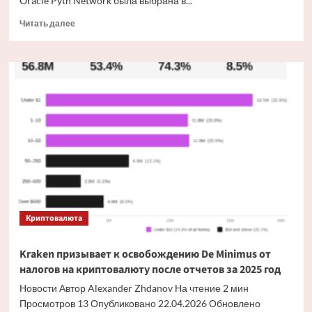
Oracle Pyth Network была выбрана в...
Прочитать
Читать далее
больше
о
Калши
выбирает
Pyth
для
установления
цен
на
сырьевые
товары
Криптовалюта
Kraken призывает к освобождению De Minimus от
налогов на криптовалюту после отчетов за 2025 год
Новости Автор Alexander Zhdanov На чтение 2 мин
Просмотров 13 Опубликовано 22.04.2026 Обновлено