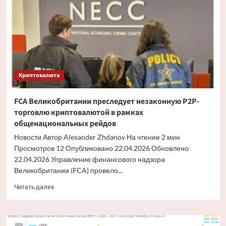
компании
давлению
из-
за
ужесточения
правил
ЕС
Криптовалюта
FCA Великобритании преследует незаконную P2P-
торговлю криптовалютой в рамках
общенациональных рейдов
Новости Автор Alexander Zhdanov На чтение 2 мин
Просмотров 12 Опубликовано 22.04.2026 Обновлено
22.04.2026 Управление финансового надзора
Великобритании (FCA) провело...
Прочитать
Читать далее
больше
о
FCA
Великобритании