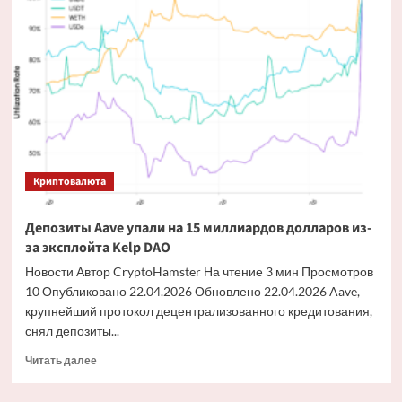
преследует
незаконную
P2P-
торговлю
криптовалютой
в
рамках
общенациональных
рейдов
Криптовалюта
Депозиты Aave упали на 15 миллиардов долларов из-
за эксплойта Kelp DAO
Новости Автор CryptoHamster На чтение 3 мин Просмотров
10 Опубликовано 22.04.2026 Обновлено 22.04.2026 Aave,
крупнейший протокол децентрализованного кредитования,
снял депозиты...
Прочитать
Читать далее
больше
о