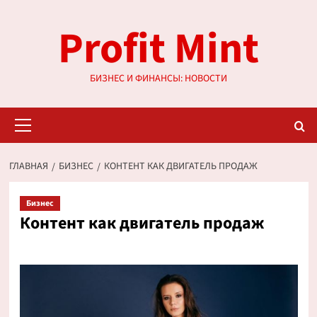
Перейти
Profit Mint
к
содержимому
БИЗНЕС И ФИНАНСЫ: НОВОСТИ
Основное
меню
ГЛАВНАЯ
БИЗНЕС
КОНТЕНТ КАК ДВИГАТЕЛЬ ПРОДАЖ
Бизнес
Контент как двигатель продаж