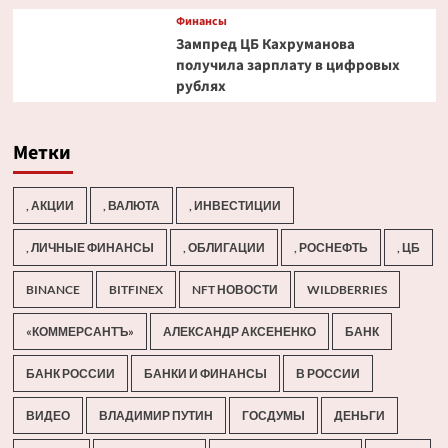
Финансы
Зампред ЦБ Кахруманова
получила зарплату в цифровых
рублях
Метки
, АКЦИИ
, ВАЛЮТА
, ИНВЕСТИЦИИ
, ЛИЧНЫЕ ФИНАНСЫ
, ОБЛИГАЦИИ
, РОСНЕФТЬ
, ЦБ
BINANCE
BITFINEX
NFT НОВОСТИ
WILDBERRIES
«КОММЕРСАНТЪ»
АЛЕКСАНДР АКСЕНЕНКО
БАНК
БАНК РОССИИ
БАНКИ И ФИНАНСЫ
В РОССИИ
ВИДЕО
ВЛАДИМИР ПУТИН
ГОСДУМЫ
ДЕНЬГИ