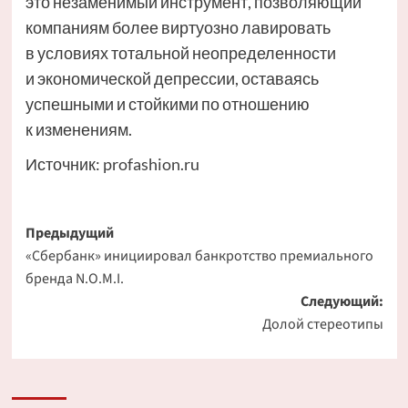
это незаменимый инструмент, позволяющий
компаниям более виртуозно лавировать
в условиях тотальной неопределенности
и экономической депрессии, оставаясь
успешными и стойкими по отношению
к изменениям.
Источник:
profashion.ru
Навигация
Предыдущий
«Сбербанк» инициировал банкротство премиального
записи
бренда N.O.M.I.
Следующий:
Долой стереотипы