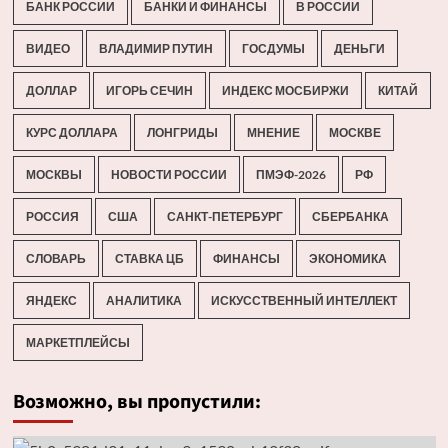
БАНК РОССИИ
БАНКИ И ФИНАНСЫ
В РОССИИ
ВИДЕО
ВЛАДИМИР ПУТИН
ГОСДУМЫ
ДЕНЬГИ
ДОЛЛАР
ИГОРЬ СЕЧИН
ИНДЕКС МОСБИРЖИ
КИТАЙ
КУРС ДОЛЛАРА
ЛОНГРИДЫ
МНЕНИЕ
МОСКВЕ
МОСКВЫ
НОВОСТИ РОССИИ
ПМЭФ-2026
РФ
РОССИЯ
США
САНКТ-ПЕТЕРБУРГ
СБЕРБАНКА
СЛОВАРЬ
СТАВКА ЦБ
ФИНАНСЫ
ЭКОНОМИКА
ЯНДЕКС
АНАЛИТИКА
ИСКУССТВЕННЫЙ ИНТЕЛЛЕКТ
МАРКЕТПЛЕЙСЫ
Возможно, вы пропустили: