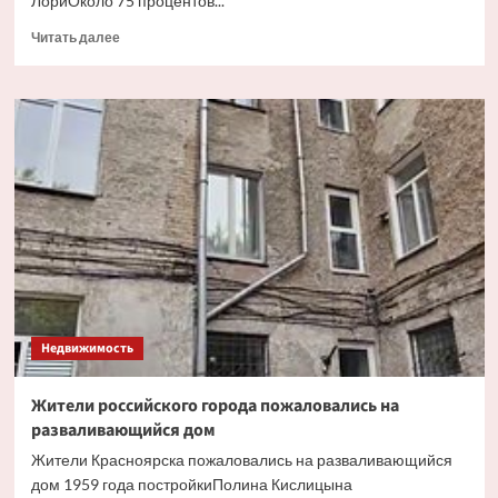
ЛориОколо 75 процентов...
Прочитать
Читать далее
больше
о
Россияне
назвали
красные
флаги
при
поиске
квартиры
для
покупки
Недвижимость
Жители российского города пожаловались на
разваливающийся дом
Жители Красноярска пожаловались на разваливающийся
дом 1959 года постройкиПолина Кислицына