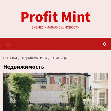
Перейти
Profit Mint
к
содержимому
БИЗНЕС И ФИНАНСЫ: НОВОСТИ
Основное
меню
ГЛАВНАЯ
НЕДВИЖИМОСТЬ
СТРАНИЦА 5
Недвижимость