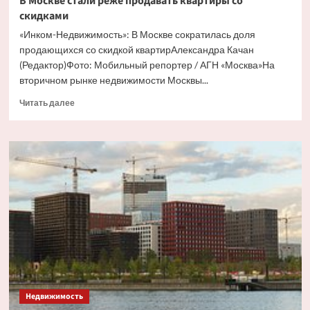
В Москве стали реже продавать квартиры со
скидками
«Инком-Недвижимость»: В Москве сократилась доля
продающихся со скидкой квартирАлександра Качан
(Редактор)Фото: Мобильный репортер / АГН «Москва»На
вторичном рынке недвижимости Москвы...
Прочитать
Читать далее
больше
о
В
Москве
стали
реже
продавать
квартиры
со
скидками
Недвижимость