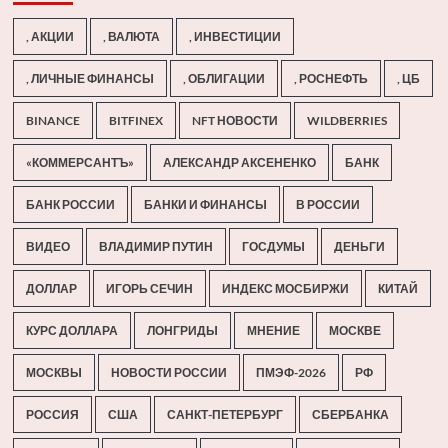
, АКЦИИ
, ВАЛЮТА
, ИНВЕСТИЦИИ
, ЛИЧНЫЕ ФИНАНСЫ
, ОБЛИГАЦИИ
, РОСНЕФТЬ
, ЦБ
BINANCE
BITFINEX
NFT НОВОСТИ
WILDBERRIES
«КОММЕРСАНТЪ»
АЛЕКСАНДР АКСЕНЕНКО
БАНК
БАНК РОССИИ
БАНКИ И ФИНАНСЫ
В РОССИИ
ВИДЕО
ВЛАДИМИР ПУТИН
ГОСДУМЫ
ДЕНЬГИ
ДОЛЛАР
ИГОРЬ СЕЧИН
ИНДЕКС МОСБИРЖИ
КИТАЙ
КУРС ДОЛЛАРА
ЛОНГРИДЫ
МНЕНИЕ
МОСКВЕ
МОСКВЫ
НОВОСТИ РОССИИ
ПМЭФ-2026
РФ
РОССИЯ
США
САНКТ-ПЕТЕРБУРГ
СБЕРБАНКА