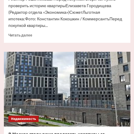
проверить историю квартирыЕлизавета Городищева
(Редактор отдела «Экономика»)СюжетЛьготная
ипотека:Фото: Константин Кокошкин / КоммерсантъПеред
покупкой квартиры...
Прочитать
Читать далее
больше
о
Россиянам
назвали
пункты
проверки
вторичного
жилья
перед
покупкой
Недвижимость