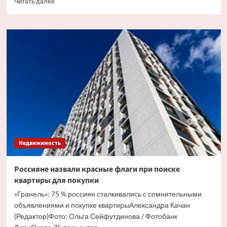
Читать далее
больше
о
Раскрыта
причина
неудач
Пугачевой
с
продажей
замка
в
Грязи
Недвижимость
Россияне назвали красные флаги при поиске
квартиры для покупки
«Гранель»: 75 % россиян сталкивались с сомнительными
объявлениями и покупке квартирыАлександра Качан
(Редактор)Фото: Ольга Сейфутдинова / Фотобанк