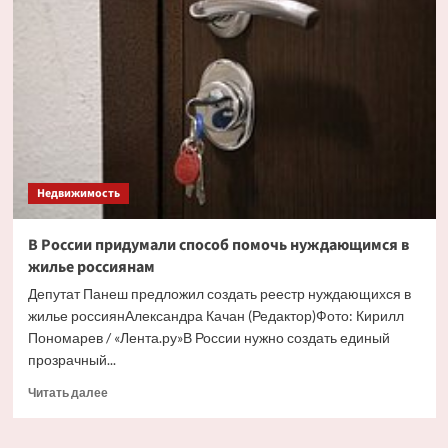
взыскали
многотысячные
долги
по
коммуналке
Недвижимость
В России придумали способ помочь нуждающимся в
жилье россиянам
Депутат Панеш предложил создать реестр нуждающихся в
жилье россиянАлександра Качан (Редактор)Фото: Кирилл
Пономарев / «Лента.ру»В России нужно создать единый
прозрачный...
Прочитать
Читать далее
больше
о
В