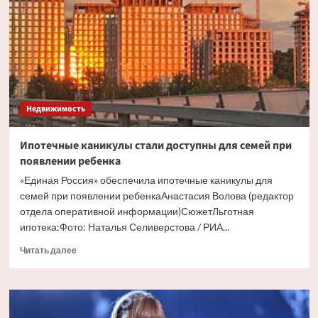
со
«схемой
Долиной»
Недвижимость
Ипотечные каникулы стали доступны для семей при
появлении ребенка
«Единая Россия» обеспечила ипотечные каникулы для
семей при появлении ребенкаАнастасия Волова (редактор
отдела оперативной информации)СюжетЛьготная
ипотека:Фото: Наталья Селиверстова / РИА...
Прочитать
Читать далее
больше
о
Ипотечные
каникулы
стали