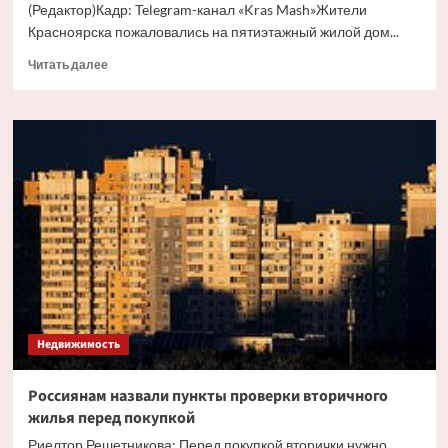
(Редактор)Кадр: Telegram-канал «Kras Mash»Жители
Красноярска пожаловались на пятиэтажный жилой дом...
Прочитать
Читать далее
больше
о
Жители
российского
города
пожаловались
на
разваливающийся
дом
Недвижимость
Россиянам назвали пункты проверки вторичного
жилья перед покупкой
Риелтор Решетникова: Перед покупкой вторички нужно