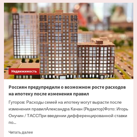
Известный
певец
решил
избавиться
от
квартиры
в
Москве
за
полмиллиарда
Недвижимость
Россиян предупредили о возможном росте расходов
на ипотеку после изменения правил
Гуторов: Расходы семей на ипотеку могут вырасти после
изменения правилАлександра Качан (Редактор)Фото: Игорь
Онучин / ТАССПри введении дифференцированной ставки
по...
Прочитать
Читать далее