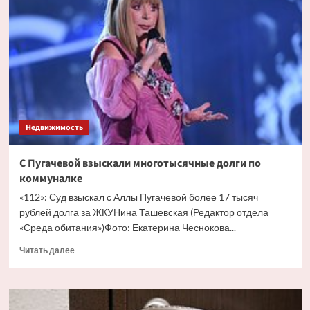
доступны
для
семей
при
появлении
ребенка
Недвижимость
C Пугачевой взыскали многотысячные долги по
коммуналке
«112»: Суд взыскал с Аллы Пугачевой более 17 тысяч
рублей долга за ЖКУНина Ташевская (Редактор отдела
«Среда обитания»)Фото: Екатерина Чеснокова...
Прочитать
Читать далее
больше
о
C
Пугачевой