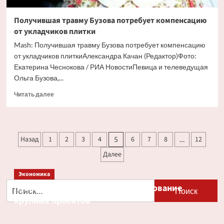
Получившая травму Бузова потребует компенсацию
от укладчиков плитки
Mash: Получившая травму Бузова потребует компенсацию
от укладчиков плиткиАлександра Качан (Редактор)Фото:
Екатерина Чеснокова / РИА НовостиПевица и телеведущая
Ольга Бузова,...
Прочитать
Читать далее
больше
о
Получившая
травму
Пагинация
Назад
1
2
3
4
6
7
8
12
5
…
Бузова
записей
потребует
Далее
компенсацию
от
Экономика
укладчиков
Найти:
Путин и Костин обсудили кредитование
плитки
крупных проектов