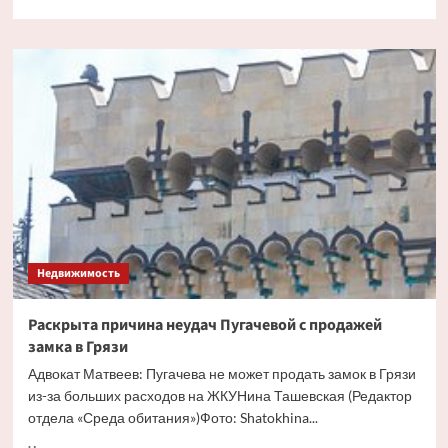
больше
о
Мошенники
нашли
новый
способ
завлечь
россиян
Недвижимость
Раскрыта причина неудач Пугачевой с продажей
замка в Грязи
Адвокат Матвеев: Пугачева не может продать замок в Грязи
из-за больших расходов на ЖКУНина Ташевская (Редактор
отдела «Среда обитания»)Фото: Shatokhina...
Прочитать