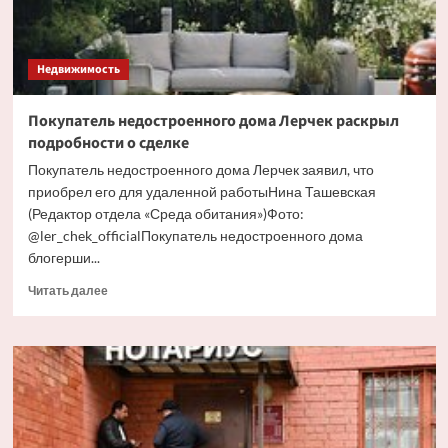
Недвижимость
Покупатель недостроенного дома Лерчек раскрыл
подробности о сделке
Покупатель недостроенного дома Лерчек заявил, что
приобрел его для удаленной работыНина Ташевская
(Редактор отдела «Среда обитания»)Фото:
@ler_chek_officialПокупатель недостроенного дома
блогерши...
Прочитать
Читать далее
больше
о
Покупатель
недостроенного
дома
Лерчек
раскрыл
подробности