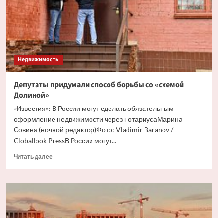
о
сделке
Недвижимость
Депутаты придумали способ борьбы со «схемой
Долиной»
«Известия»: В России могут сделать обязательным
оформление недвижимости через нотариусаМарина
Совина (ночной редактор)Фото: Vladimir Baranov /
Globallook PressВ России могут...
Прочитать
Читать далее
больше
о
Депутаты
придумали
способ
борьбы