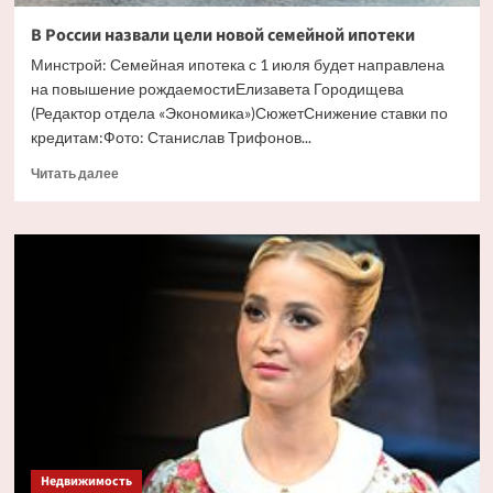
В России назвали цели новой семейной ипотеки
Минстрой: Семейная ипотека с 1 июля будет направлена
на повышение рождаемостиЕлизавета Городищева
(Редактор отдела «Экономика»)СюжетСнижение ставки по
кредитам:Фото: Станислав Трифонов...
Прочитать
Читать далее
больше
о
В
России
назвали
цели
новой
семейной
ипотеки
Недвижимость