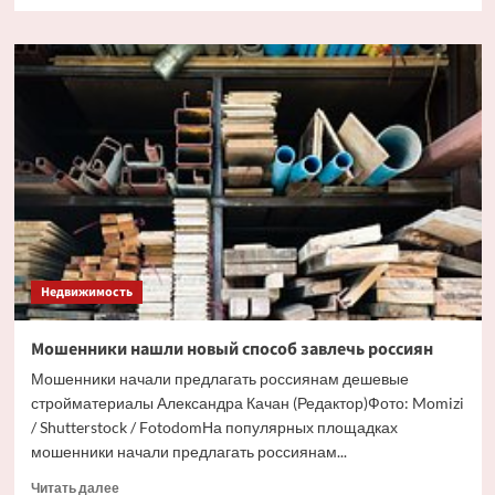
больше
о
Россиян
предупредили
о
возможном
росте
расходов
на
ипотеку
после
изменения
правил
Недвижимость
Мошенники нашли новый способ завлечь россиян
Мошенники начали предлагать россиянам дешевые
стройматериалы Александра Качан (Редактор)Фото: Momizi
/ Shutterstock / FotodomНа популярных площадках
мошенники начали предлагать россиянам...
Прочитать
Читать далее