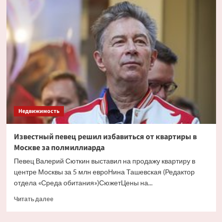
России
придумали
способ
помочь
нуждающимся
в
жилье
россиянам
Недвижимость
Известный певец решил избавиться от квартиры в
Москве за полмиллиарда
Певец Валерий Сюткин выставил на продажу квартиру в
центре Москвы за 5 млн евроНина Ташевская (Редактор
отдела «Среда обитания»)СюжетЦены на...
Прочитать
Читать далее
больше
о