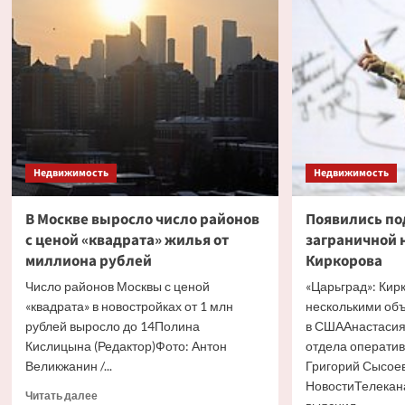
плату
недв
за
в
охрану
Моск
квартиры
иноа
Недвижимость
Недвижимость
В Москве выросло число районов
Появились по
с ценой «квадрата» жилья от
заграничной
миллиона рублей
Киркорова
Число районов Москвы с ценой
«Царьград»: Кир
«квадрата» в новостройках от 1 млн
несколькими об
рублей выросло до 14Полина
в СШААнастасия
Кислицына (Редактор)Фото: Антон
отдела операти
Великжанин /...
Григорий Сысоев
НовостиТелекан
Прочитать
Читать далее