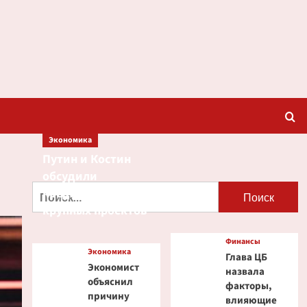
Экономика
Путин и Костин
обсудили
Найти:
кредитование
крупных проектов
Финансы
Экономика
Глава ЦБ
Экономист
назвала
объяснил
факторы,
причину
влияющие