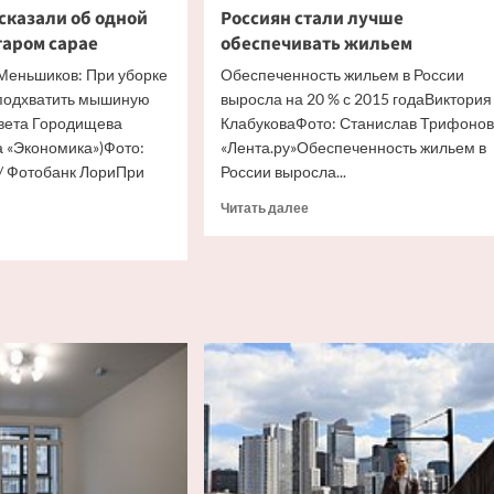
сказали об одной
Россиян стали лучше
таром сарае
обеспечивать жильем
Меньшиков: При уборке
Обеспеченность жильем в России
 подхватить мышиную
выросла на 20 % с 2015 годаВиктория
вета Городищева
КлабуковаФото: Станислав Трифонов
а «Экономика»)Фото:
«Лента.ру»Обеспеченность жильем в
/ Фотобанк ЛориПри
России выросла...
Прочитать
Читать далее
больше
итать
о
ше
Россиян
стали
икам
лучше
казали
обеспечивать
жильем
й
ности
ом
е