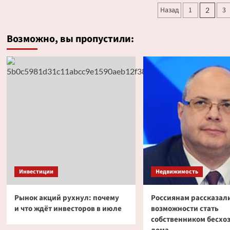
Пагинаци
на
Назад
1
3
2
наме
жилье
заде
записей
в
сдач
России
Возможно, вы пропустили:
жиль
Инвестиции
Недвижимость
Рынок акций рухнул: почему
Россиянам рассказали
и что ждёт инвесторов в июле
возможности стать
собственником бесхо