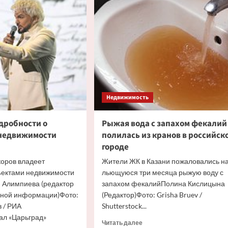
ижимость
с
Бабкиной
ве
генты
Недвижимость
дробности о
Рыжая вода с запахом фекалий
 недвижимости
полилась из кранов в российск
городе
коров владеет
Жители ЖК в Казани пожаловались н
ъектами недвижимости
льющуюся три месяца рыжую воду с
 Алимпиева (редактор
запахом фекалийПолина Кислицына
вной информации)Фото:
(Редактор)Фото: Grisha Bruev /
 / РИА
Shutterstock...
ал «Царьград»
Прочитать
Читать далее