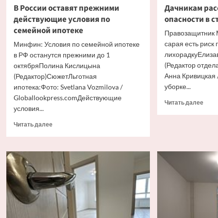
В России оставят прежними
Дачникам рас
действующие условия по
опасности в с
семейной ипотеке
Правозащитник 
сарая есть риск
Минфин: Условия по семейной ипотеке
лихорадкуЕлиза
в РФ останутся прежними до 1
(Редактор отдел
октябряПолина Кислицына
Анна Кривицкая 
(Редактор)СюжетЛьготная
уборке...
ипотека:Фото: Svetlana Vozmilova /
Globallookpress.comДействующие
Проч
Читать далее
условия...
боль
о
Прочитать
Читать далее
Дачн
больше
расс
о
об
В
одно
России
опас
оставят
в
прежними
стар
действующие
сара
условия
по
семейной