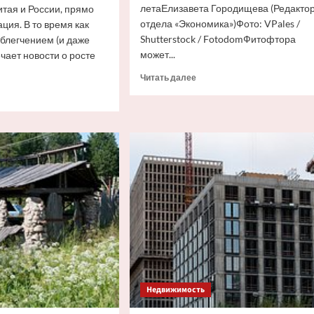
летаЕлизавета Городищева (Редакто
тая и России, прямо
отдела «Экономика»)Фото: VPales /
ция. В то время как
Shutterstock / FotodomФитофтора
блегчением (и даже
может...
чает новости о росте
Прочитать
Читать далее
больше
итать
о
ше
Дачникам
рассказали
му
об
опасностях
для
урожая
е
е —
да,
—
Недвижимость
овор