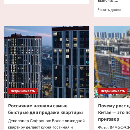
выяснил,...
больше
о
Проч
Читать далее
В
боль
Москве
о
выросло
Появ
число
подр
районов
о
с
загр
ценой
недв
«квадрата»
Кирк
жилья
от
миллиона
рублей
Недвижимость
Недвижимость
Россиянам назвали самые
Почему рост ц
быстрые для продажи квартиры
Китае — это по
приговор
Девелопер Софронов: Более ликвидной
квартиру делают кухня-гостиная и
Фото: IMAGO/CF