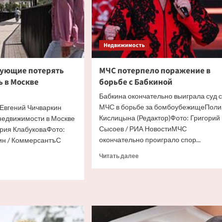
Недвижимость
кующие потерять
МЧС потерпело поражение в
 в Москве
борьбе с Бабкиной
Бабкина окончательно выиграла суд с
МЧС в борьбе за бомбоубежищеПоли
 Евгений Чичваркин
Кислицына (Редактор)Фото: Григорий
недвижимости в Москве
Сысоев / РИА НовостиМЧС
ория КлабуковаФото:
окончательно проиграло спор...
ин / КоммерсантъС
Прочитать
Читать далее
больше
итать
о
ше
МЧС
потерпело
аны
поражение
ующие
в
рять
борьбе