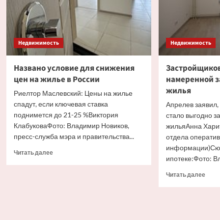
ипотеке
Недвижимость
Недвижимость
Названо условие для снижения
Застройщиков
цен на жилье в России
намеренной з
жилья
Риелтор Маслевский: Цены на жилье
спадут, если ключевая ставка
Апрелев заявил,
поднимется до 21-25 %Виктория
стало выгодно з
КлабуковаФото: Владимир Новиков,
жильяАнна Хари
пресс-служба мэра и правительства...
отдела операти
информации)Сюж
Прочитать
Читать далее
ипотеке:Фото: Вл
больше
о
Проч
Читать далее
Названо
боль
условие
о
для
Заст
снижения
улич
цен
в