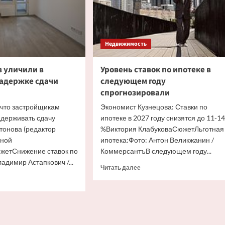
Недвижимость
 уличили в
Уровень ставок по ипотеке в
адержке сдачи
следующем году
спрогнозировали
 что застройщикам
Экономист Кузнецова: Ставки по
адерживать сдачу
ипотеке в 2027 году снизятся до 11-14
тонова (редактор
%Виктория КлабуковаСюжетЛьготная
вной
ипотека:Фото: Антон Великжанин /
етСнижение ставок по
КоммерсантъВ следующем году...
адимир Астапкович /...
Прочитать
Читать далее
больше
итать
о
ше
Уровень
ставок
ройщиков
по
или
ипотеке