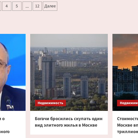
я
в
4
5
12
Далее
ренной
…
следующем
ржке
году
и
спрогнозировали
я
Недвижимость
Недвижим
 о
Богачи бросились скупать один
Стоимость
вид элитного жилья в Москве
Москве в
зного
триллион