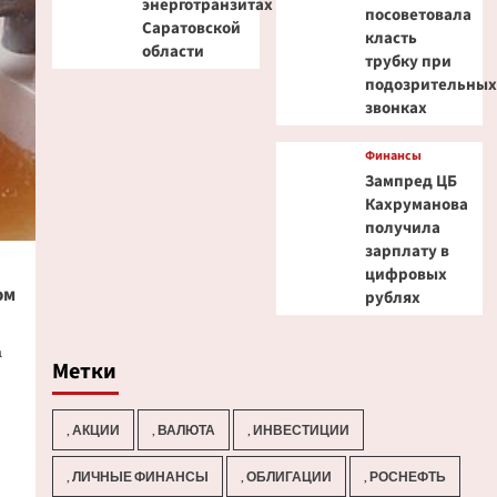
энерготранзитах
посоветовала
Саратовской
класть
области
трубку при
подозрительны
звонках
Финансы
Зампред ЦБ
Кахруманова
получила
зарплату в
цифровых
ом
рублях
а
Метки
, АКЦИИ
, ВАЛЮТА
, ИНВЕСТИЦИИ
, ЛИЧНЫЕ ФИНАНСЫ
, ОБЛИГАЦИИ
, РОСНЕФТЬ