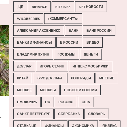
, ЦБ
BINANCE
BITFINEX
NFT НОВОСТИ
WILDBERRIES
«КОММЕРСАНТЪ»
АЛЕКСАНДР АКСЕНЕНКО
БАНК
БАНК РОССИИ
БАНКИ И ФИНАНСЫ
В РОССИИ
ВИДЕО
ВЛАДИМИР ПУТИН
ГОСДУМЫ
ДЕНЬГИ
ДОЛЛАР
ИГОРЬ СЕЧИН
ИНДЕКС МОСБИРЖИ
КИТАЙ
КУРС ДОЛЛАРА
ЛОНГРИДЫ
МНЕНИЕ
МОСКВЕ
МОСКВЫ
НОВОСТИ РОССИИ
ПМЭФ-2026
РФ
РОССИЯ
США
САНКТ-ПЕТЕРБУРГ
СБЕРБАНКА
СЛОВАРЬ
т
СТАВКА ЦБ
ФИНАНСЫ
ЭКОНОМИКА
ЯНДЕКС