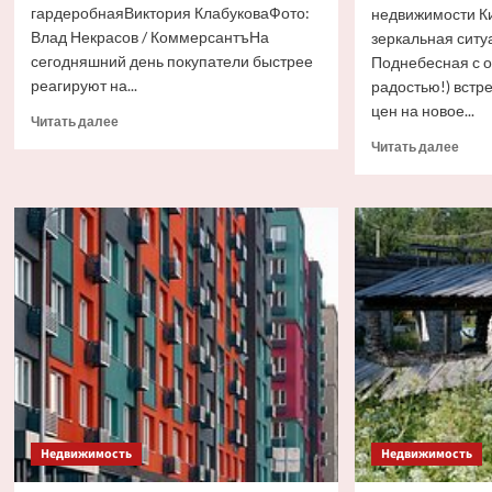
гардеробнаяВиктория КлабуковаФото:
недвижимости Ки
Влад Некрасов / КоммерсантъНа
зеркальная ситуа
сегодняшний день покупатели быстрее
Поднебесная с о
реагируют на...
радостью!) встре
цен на новое...
Прочитать
Читать далее
больше
Проч
Читать далее
о
боль
Россиянам
о
назвали
Поче
самые
рост
быстрые
цен
для
на
продажи
жиль
квартиры
в
Кита
это
побе
а
у
нас 
Недвижимость
Недвижимость
приг