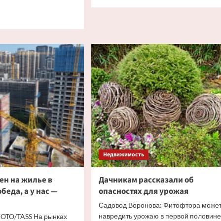
больше
о
итать
Рыжая
ше
вода
с
ились
запахом
обности
фекалий
полилась
аничной
из
ижимости
кранов
орова
в
российском
городе
Недвижимость
ен на жилье в
Дачникам рассказали об
беда, а у нас —
опасностях для урожая
Садовод Воронова: Фитофтора може
навредить урожаю в первой половине
OTO/TASS На рынках