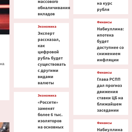
массового
на курс
обналичивания
рубля
вкладов
Финансы
Экономика
Набиуллина:
Эксперт
ипотека
рассказал,
будет
как
доступнее со
цифровой
снижением
рубль будет
инфляции
на
существовать
с другими
Финансы
видами
Глава РСПП
валюты
дал прогноз
движения
Экономика
ставки ЦБ на
«Россети»
ближайшем
заменят
заседании
более 6 тыс.
изоляторов
Финансы
на основных
Набиуллина