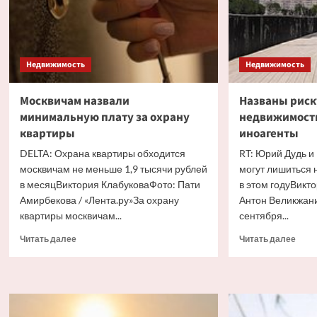
Недвижимость
Недвижимость
Москвичам назвали
Названы рис
минимальную плату за охрану
недвижимость
квартиры
иноагенты
DELTA: Охрана квартиры обходится
RT: Юрий Дудь и
москвичам не меньше 1,9 тысячи рублей
могут лишиться 
в месяцВиктория КлабуковаФото: Пати
в этом годуВикт
Амирбекова / «Лента.ру»За охрану
Антон Великжан
квартиры москвичам...
сентября...
Прочитать
Проч
Читать далее
Читать далее
больше
боль
о
о
Москвичам
Назв
назвали
риск
минимальную
поте