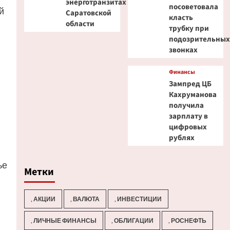
энерготранзитах
посоветовала
й
Саратовской
класть
области
трубку при
подозрительны
звонках
Финансы
Зампред ЦБ
Кахруманова
получила
зарплату в
цифровых
рублях
ье
Метки
, АКЦИИ
, ВАЛЮТА
, ИНВЕСТИЦИИ
, ЛИЧНЫЕ ФИНАНСЫ
, ОБЛИГАЦИИ
, РОСНЕФТЬ