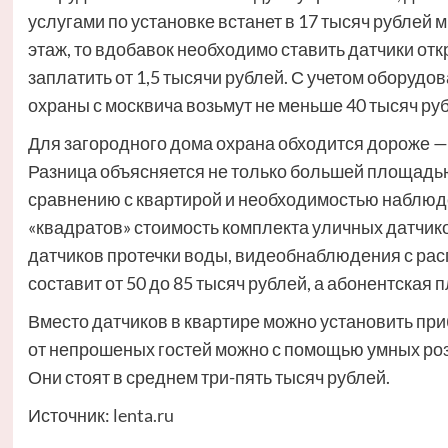
услугами по установке встанет в 17 тысяч рублей м
этаж, то вдобавок необходимо ставить датчики отк
заплатить от 1,5 тысячи рублей. С учетом оборудо
охраны с москвича возьмут не меньше 40 тысяч ру
Для загородного дома охрана обходится дороже — 
Разница объясняется не только большей площадью
сравнению с квартирой и необходимостью наблюд
«квадратов» стоимость комплекта уличных датчиков
датчиков протечки воды, видеобнаблюдения с р
составит от 50 до 85 тысяч рублей, а абонентская п
Вместо датчиков в квартире можно установить пр
от непрошеных гостей можно с помощью умных роз
Они стоят в среднем три-пять тысяч рублей.
Источник:
lenta.ru