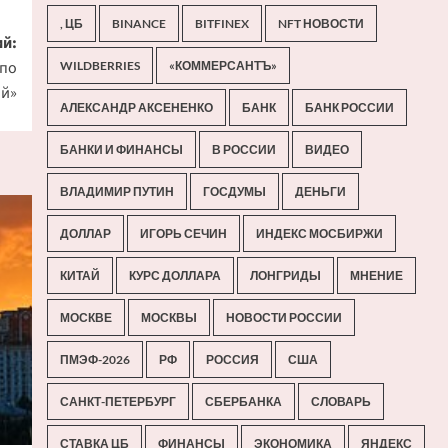
, ЦБ
BINANCE
BITFINEX
NFT НОВОСТИ
й:
 по
WILDBERRIES
«КОММЕРСАНТЪ»
ой»
АЛЕКСАНДР АКСЕНЕНКО
БАНК
БАНК РОССИИ
БАНКИ И ФИНАНСЫ
В РОССИИ
ВИДЕО
ВЛАДИМИР ПУТИН
ГОСДУМЫ
ДЕНЬГИ
ДОЛЛАР
ИГОРЬ СЕЧИН
ИНДЕКС МОСБИРЖИ
КИТАЙ
КУРС ДОЛЛАРА
ЛОНГРИДЫ
МНЕНИЕ
МОСКВЕ
МОСКВЫ
НОВОСТИ РОССИИ
ПМЭФ-2026
РФ
РОССИЯ
США
САНКТ-ПЕТЕРБУРГ
СБЕРБАНКА
СЛОВАРЬ
СТАВКА ЦБ
ФИНАНСЫ
ЭКОНОМИКА
ЯНДЕКС