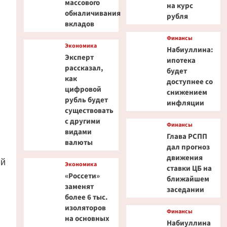
массового
на курс
обналичивания
рубля
вкладов
Финансы
Экономика
Набиуллина:
Эксперт
ипотека
рассказал,
будет
как
доступнее со
цифровой
снижением
рубль будет
инфляции
существовать
с другими
Финансы
видами
Глава РСПП
валюты
дал прогноз
движения
ий
Экономика
ставки ЦБ на
«Россети»
ближайшем
заменят
заседании
более 6 тыс.
изоляторов
Финансы
на основных
Набиуллина