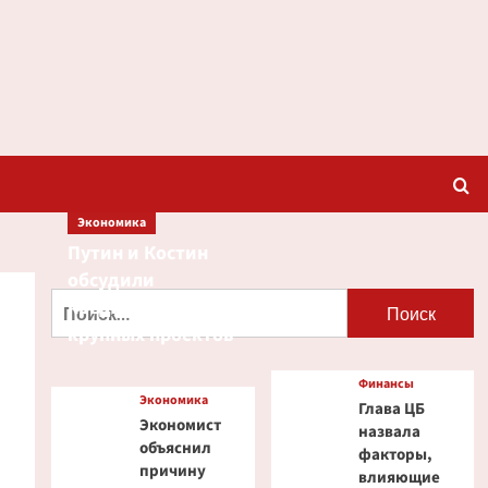
Экономика
Путин и Костин
обсудили
Найти:
кредитование
крупных проектов
Финансы
Экономика
Глава ЦБ
Экономист
назвала
объяснил
факторы,
причину
влияющие