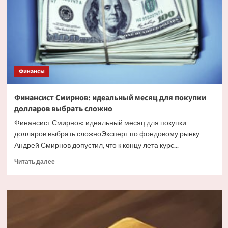
июня
пресс-
конференцию
с
Набиуллиной
Финансы
Финансист Смирнов: идеальный месяц для покупки
долларов выбрать сложно
Финансист Смирнов: идеальный месяц для покупки
долларов выбрать сложноЭксперт по фондовому рынку
Андрей Смирнов допустил, что к концу лета курс...
Прочитать
Читать далее
больше
о
Финансист
Смирнов:
идеальный
месяц
для