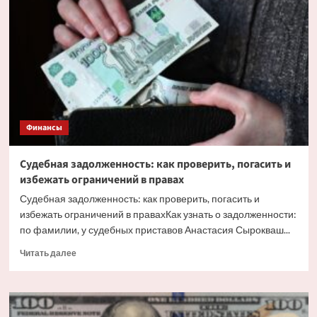
сколько
стоит
самый
маленький
слиток
золота
Финансы
Судебная задолженность: как проверить, погасить и
избежать ограничений в правах
Судебная задолженность: как проверить, погасить и
избежать ограничений в правахКак узнать о задолженности:
по фамилии, у судебных приставов Анастасия Сырокваш...
Прочитать
Читать далее
больше
о
Судебная
задолженность: