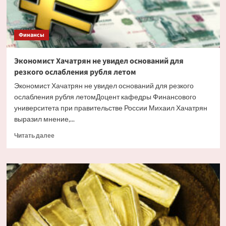
Финансы
Экономист Хачатрян не увидел оснований для
резкого ослабления рубля летом
Экономист Хачатрян не увидел оснований для резкого
ослабления рубля летомДоцент кафедры Финансового
университета при правительстве России Михаил Хачатрян
выразил мнение,...
Прочитать
Читать далее
больше
о
Экономист
Хачатрян
не
увидел
оснований
для
резкого