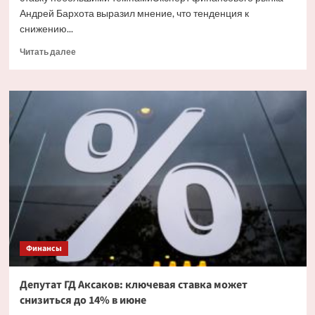
Андрей Бархота выразил мнение, что тенденция к
снижению...
Прочитать
Читать далее
больше
о
Финансовый
эксперт
объяснил,
почему
ЦБ
может
снижать
ставку
небольшими
темпами
Финансы
Депутат ГД Аксаков: ключевая ставка может
снизиться до 14% в июне