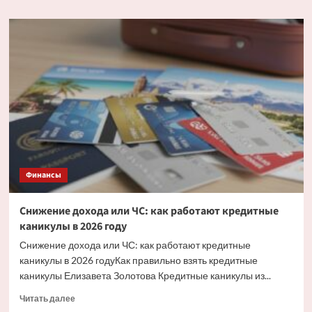
о
«Усиливает
финансовую
устойчивость
страны»:
как
рост
цен
на
золото
помогает
России
наращивать
Финансы
резервы
Снижение дохода или ЧС: как работают кредитные
каникулы в 2026 году
Снижение дохода или ЧС: как работают кредитные
каникулы в 2026 годуКак правильно взять кредитные
каникулы Елизавета Золотова Кредитные каникулы из...
Прочитать
Читать далее
больше