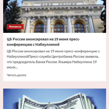
золоту
Финансы
ЦБ России анонсировал на 19 июня пресс-
конференцию с Набиуллиной
ЦБ России анонсировал на 19 июня пресс-конференцию с
НабиуллинойПресс-служба Центробанка России заявила,
что председатель Банка России Эльвира Набиуллина 19
июня...
Прочитать
Читать далее
больше
о
ЦБ
России
анонсировал
на
19