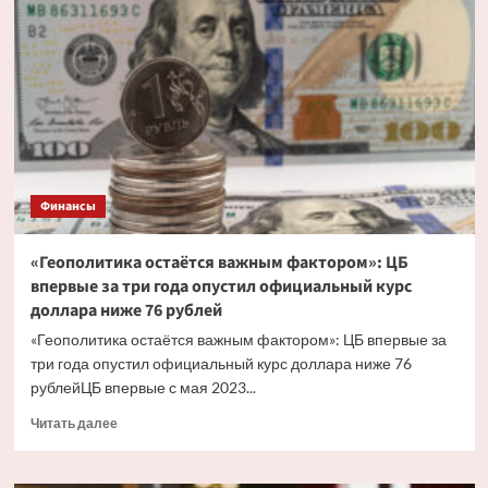
как
проверить,
погасить
и
избежать
ограничений
в
правах
Финансы
«Геополитика остаётся важным фактором»: ЦБ
впервые за три года опустил официальный курс
доллара ниже 76 рублей
«Геополитика остаётся важным фактором»: ЦБ впервые за
три года опустил официальный курс доллара ниже 76
рублейЦБ впервые с мая 2023...
Прочитать
Читать далее
больше
о
«Геополитика