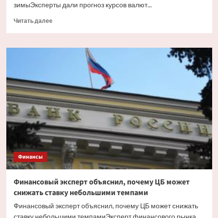
зимыЭксперты дали прогноз курсов валют...
Прочитать
Читать далее
больше
о
«Спрос
на
валюту
остаётся
подавленным»:
как
могут
измениться
курсы
юаня,
доллара
и
Финансы
евро
до
конца
Финансовый эксперт объяснил, почему ЦБ может
зимы
снижать ставку небольшими темпами
Финансовый эксперт объяснил, почему ЦБ может снижать
ставку небольшими темпамиЭксперт финансового рынка