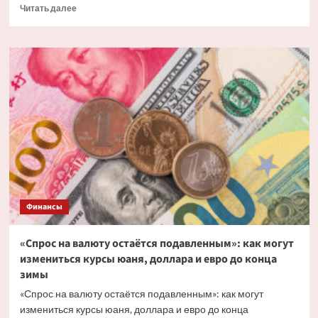
Прочитать
Читать далее
больше
о
Золотая
стратегия:
как
Россия
восполнила
почти
все
замороженные
на
Западе
активы
Финансы
«Спрос на валюту остаётся подавленным»: как могут
измениться курсы юаня, доллара и евро до конца
зимы
«Спрос на валюту остаётся подавленным»: как могут
измениться курсы юаня, доллара и евро до конца