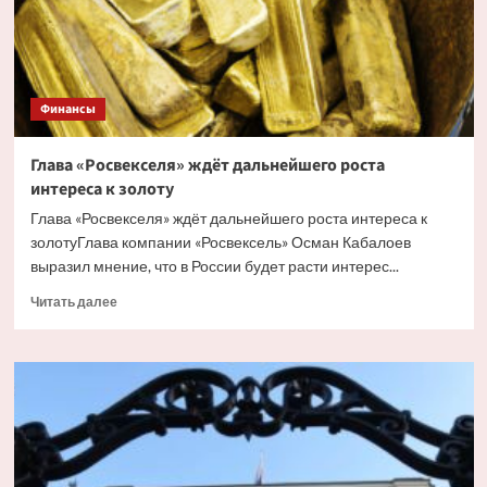
ослабления
рубля
летом
Финансы
Глава «Росвекселя» ждёт дальнейшего роста
интереса к золоту
Глава «Росвекселя» ждёт дальнейшего роста интереса к
золотуГлава компании «Росвексель» Осман Кабалоев
выразил мнение, что в России будет расти интерес...
Прочитать
Читать далее
больше
о
Глава
«Росвекселя»
ждёт
дальнейшего
роста
интереса
к