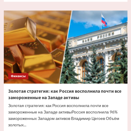
о
Снижение
дохода
или
ЧС:
как
работают
кредитные
каникулы
в
2026
году
Финансы
Золотая стратегия: как Россия восполнила почти все
замороженные на Западе активы
Золотая стратегия: как Россия восполнила почти все
замороженные на Западе активыРоссия восполнила 96%
замороженных Западом активов Владимир Цегоев Объём
золотых...