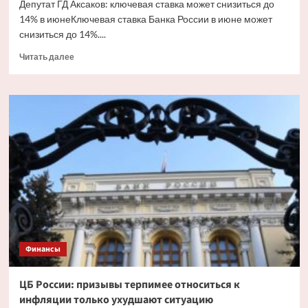
Депутат ГД Аксаков: ключевая ставка может снизиться до
14% в июнеКлючевая ставка Банка России в июне может
снизиться до 14%....
Прочитать
Читать далее
больше
о
Депутат
ГД
Аксаков:
ключевая
ставка
может
снизиться
до
14%
в
июне
Финансы
ЦБ России: призывы терпимее относиться к
инфляции только ухудшают ситуацию