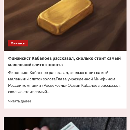
покупки
долларов
выбрать
сложно
Финансы
Финансист Кабалоев рассказал, сколько стоит самый
маленький слиток золота
Финансист Кабалоев рассказал, сколько стоит самый
маленький слиток золотаГлава учреждённой Минфином
России компании «Росвексель» Осман Кабалоев рассказал,
сколько стоит самый...
Прочитать
Читать далее
больше
о
Финансист
Кабалоев
рассказал,