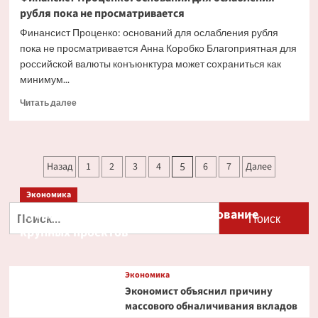
рубля пока не просматривается
Финансист Проценко: оснований для ослабления рубля
пока не просматривается Анна Коробко Благоприятная для
российской валюты конъюнктура может сохраниться как
минимум...
Прочитать
Читать далее
больше
о
Финансист
Проценко:
Пагинация
Назад
1
2
3
4
6
7
Далее
5
оснований
записей
для
Экономика
ослабления
рубля
Найти:
Путин и Костин обсудили кредитование
пока
крупных проектов
не
просматривается
Экономика
Экономист объяснил причину
массового обналичивания вкладов