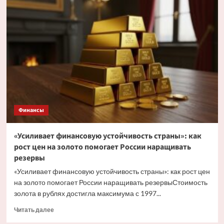
остаётся
важным
фактором»:
ЦБ
впервые
за
три
года
опустил
официальный
курс
Финансы
доллара
ниже
76
«Усиливает финансовую устойчивость страны»: как
рублей
рост цен на золото помогает России наращивать
резервы
«Усиливает финансовую устойчивость страны»: как рост цен
на золото помогает России наращивать резервыСтоимость
золота в рублях достигла максимума с 1997...
Прочитать
Читать далее
больше