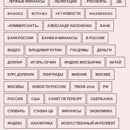
, ЛИЧНЫЕ ФИНАНСЫ
, ОБЛИГАЦИИ
, РОСНЕФТЬ
, ЦБ
BINANCE
BITFINEX
NFT НОВОСТИ
WILDBERRIES
«КОММЕРСАНТЪ»
АЛЕКСАНДР АКСЕНЕНКО
БАНК
БАНК РОССИИ
БАНКИ И ФИНАНСЫ
В РОССИИ
ВИДЕО
ВЛАДИМИР ПУТИН
ГОСДУМЫ
ДЕНЬГИ
ДОЛЛАР
ИГОРЬ СЕЧИН
ИНДЕКС МОСБИРЖИ
КИТАЙ
КУРС ДОЛЛАРА
ЛОНГРИДЫ
МНЕНИЕ
МОСКВЕ
МОСКВЫ
НОВОСТИ РОССИИ
ПМЭФ-2026
РФ
РОССИЯ
США
САНКТ-ПЕТЕРБУРГ
СБЕРБАНКА
СЛОВАРЬ
СТАВКА ЦБ
ФИНАНСЫ
ЭКОНОМИКА
ЯНДЕКС
АНАЛИТИКА
ИСКУССТВЕННЫЙ ИНТЕЛЛЕКТ