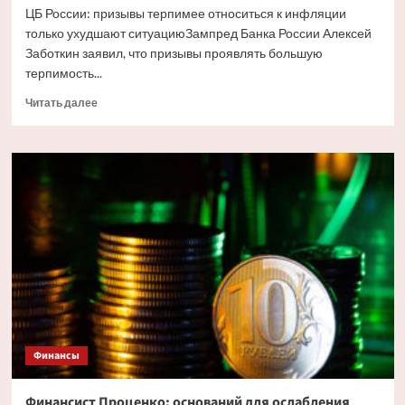
ЦБ России: призывы терпимее относиться к инфляции
только ухудшают ситуациюЗампред Банка России Алексей
Заботкин заявил, что призывы проявлять большую
терпимость...
Прочитать
Читать далее
больше
о
ЦБ
России:
призывы
терпимее
относиться
к
инфляции
только
ухудшают
ситуацию
Финансы
Финансист Проценко: оснований для ослабления