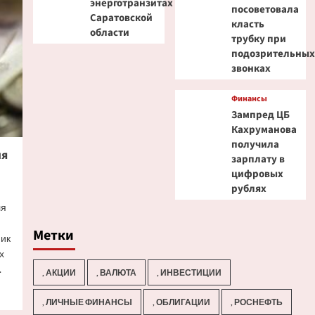
энерготранзитах
посоветовала
Саратовской
класть
области
трубку при
подозрительны
звонках
Финансы
Зампред ЦБ
Кахруманова
получила
ия
зарплату в
цифровых
рублях
ля
Метки
ик
х
.
, АКЦИИ
, ВАЛЮТА
, ИНВЕСТИЦИИ
, ЛИЧНЫЕ ФИНАНСЫ
, ОБЛИГАЦИИ
, РОСНЕФТЬ