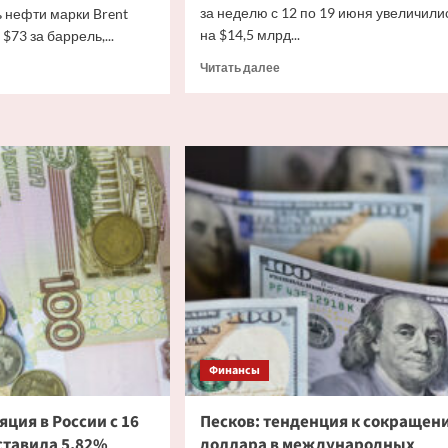
за неделю с 12 по 19 июня увеличили
 нефти марки Brent
на $14,5 млрд...
$73 за баррель,...
Прочитать
итать
Читать далее
больше
ше
о
Международные
резервы
и
России
выросли
а
до
$743,8
млрд
е
говоров
а
Финансы
ция в России с 16
Песков: тенденция к сокращен
ставила 5,82%
доллара в международных