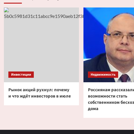
из-
за
одной
новости
Инвестиции
Недвижимость
Рынок акций рухнул: почему
Россиянам рассказали
и что ждёт инвесторов в июле
возможности стать
собственником бесхо
дома