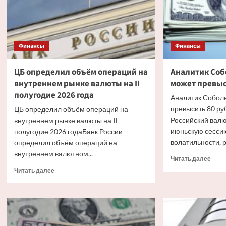
Финансы
Финансы
ЦБ определил объём операций на
Аналитик Соб
внутреннем рынке валюты на II
может превыс
полугодие 2026 года
Аналитик Соболе
превысить 80 ру
ЦБ определил объём операций на
Российский вал
внутреннем рынке валюты на II
июньскую сесси
полугодие 2026 годаБанк России
волатильности, р
определил объём операций на
внутреннем валютном...
Проч
Читать далее
боль
Прочитать
Читать далее
о
больше
Анал
о
Собо
ЦБ
курс
определил
долл
объём
може