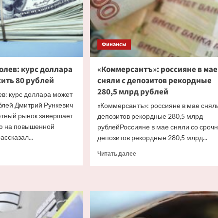
Финансы
олев: курс доллара
«Коммерсантъ»: россияне в мае
ить 80 рублей
сняли с депозитов рекордные
280,5 млрд рублей
в: курс доллара может
блей Дмитрий Рункевич
«Коммерсантъ»: россияне в мае сняли
ютный рынок завершает
депозитов рекордные 280,5 млрд
ю на повышенной
рублейРоссияне в мае сняли со сроч
ассказал...
депозитов рекордные 280,5 млрд...
итать
Прочитать
Читать далее
ше
больше
о
итик
«Коммерсантъ»:
лев:
россияне
в
ара
мае
т
сняли