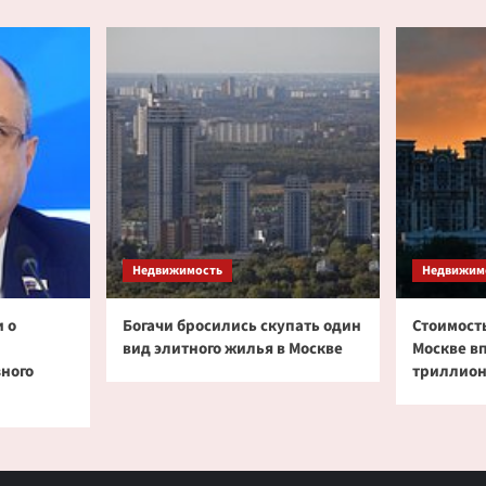
россиян
не
представляют
жизнь
без
наличных
Недвижимость
Недвижим
 о
Богачи бросились скупать один
Стоимость
вид элитного жилья в Москве
Москве в
зного
триллион