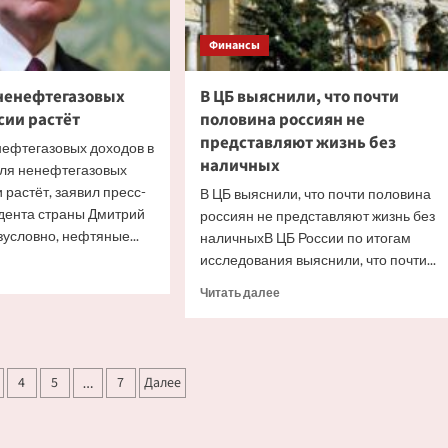
Финансы
 ненефтегазовых
В ЦБ выяснили, что почти
сии растёт
половина россиян не
представляют жизнь без
нефтегазовых доходов в
наличных
оля ненефтегазовых
 растёт, заявил пресс-
В ЦБ выяснили, что почти половина
дента страны Дмитрий
россиян не представляют жизнь без
зусловно, нефтяные...
наличныхВ ЦБ России по итогам
исследования выяснили, что почти...
итать
ше
Прочитать
Читать далее
больше
ов:
о
В
фтегазовых
ЦБ
я
дов
4
5
7
Далее
…
выяснили,
что
ии
почти
ёт
половина