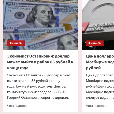
операций
прев
на
80
внутреннем
рубл
рынке
валюты
на
II
полугодие
2026
Финансы
Финансы
года
Экономист Остапкович: доллар
Цена долларо
может выйти в район 86 рублей к
Мосбирже под
концу года
рублей
Экономист Остапкович: доллар может
Цена долларовог
выйти в район 86 рублей к концу
Мосбирже подня
годаНаучный руководитель Центра
рублейЦена долл
конъюнктурных исследований ВШЭ
Мосбирже подня
Георгий Остапкович спрогнозировал...
следует из данны
Прочитать
Проч
Читать далее
Читать далее
больше
боль