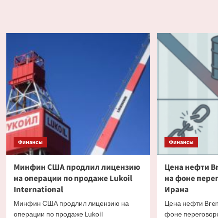
о
о
Экономист
Цена
Остапкович:
долл
доллар
анал
может
на
выйти
Мосб
в
подн
район
выш
86
78
рублей
рубл
к
концу
года
Финансы
Финансы
Минфин США продлил лицензию
Цена нефти B
на операции по продаже Lukoil
на фоне пере
International
Ирана
Минфин США продлил лицензию на
Цена нефти Bren
операции по продаже Lukoil
фоне переговор