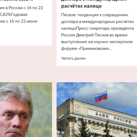
расчётах налицо
я в России с 16 по 22
 5,82%Годовая
Песков: тенденция к сокращению
ии с 16 по 22 июня
доллара в международных расчётах
налицоПресс-секретарь президента
России Дмитрий Песков во время
итать
выступления на научно-экспертном
ше
форуме «Примаковские...
вая
Прочитать
Читать далее
яция
больше
о
ии
Песков:
тенденция
к
сокращению
доллара
в
авила
международных
%
расчётах
налицо