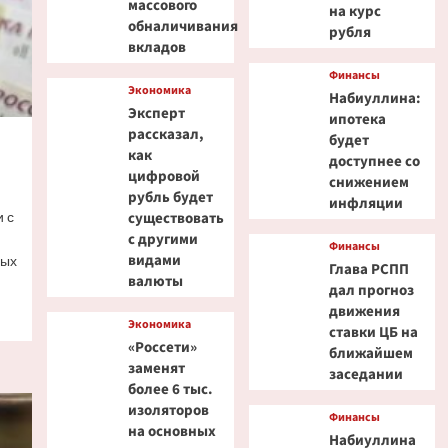
массового
на курс
обналичивания
рубля
вкладов
Финансы
Экономика
Набиуллина:
Эксперт
ипотека
рассказал,
будет
как
доступнее со
цифровой
снижением
рубль будет
инфляции
 с
существовать
с другими
Финансы
видами
ных
Глава РСПП
валюты
дал прогноз
движения
Экономика
ставки ЦБ на
«Россети»
ближайшем
заменят
заседании
более 6 тыс.
изоляторов
Финансы
на основных
Набиуллина