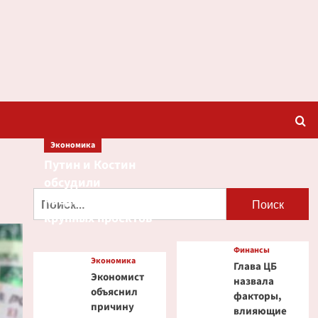
Экономика
Путин и Костин
обсудили
Найти:
кредитование
крупных проектов
Финансы
Экономика
Глава ЦБ
Экономист
назвала
объяснил
факторы,
причину
влияющие