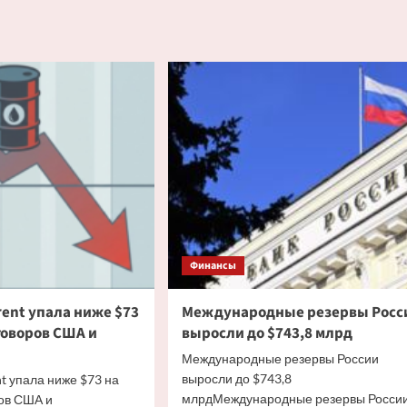
о
Аналитик
арового
Соболев:
ога
у
ослабления
ирже
рубля
ялась
в
е
третьей
декаде
ей
июня
несколько
факторов
Финансы
rent упала ниже $73
Международные резервы Росс
говоров США и
выросли до $743,8 млрд
Международные резервы России
выросли до $743,8
t упала ниже $73 на
млрдМеждународные резервы Росси
ов США и