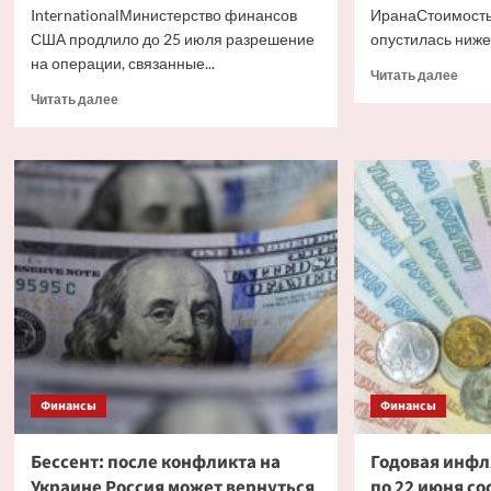
InternationalМинистерство финансов
ИранаСтоимость
США продлило до 25 июля разрешение
опустилась ниже 
на операции, связанные...
Проч
Читать далее
боль
Прочитать
Читать далее
о
больше
Цена
о
нефт
Минфин
Brent
США
упал
продлил
ниже
лицензию
$73
на
на
операции
фон
по
пере
продаже
США
Lukoil
и
International
Иран
Финансы
Финансы
Бессент: после конфликта на
Годовая инфля
Украине Россия может вернуться
по 22 июня со