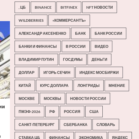
, ЦБ
BINANCE
BITFINEX
NFT НОВОСТИ
WILDBERRIES
«КОММЕРСАНТЪ»
АЛЕКСАНДР АКСЕНЕНКО
БАНК
БАНК РОССИИ
БАНКИ И ФИНАНСЫ
В РОССИИ
ВИДЕО
ВЛАДИМИР ПУТИН
ГОСДУМЫ
ДЕНЬГИ
ДОЛЛАР
ИГОРЬ СЕЧИН
ИНДЕКС МОСБИРЖИ
КИТАЙ
КУРС ДОЛЛАРА
ЛОНГРИДЫ
МНЕНИЕ
МОСКВЕ
МОСКВЫ
НОВОСТИ РОССИИ
ии
ПМЭФ-2026
РФ
РОССИЯ
США
САНКТ-ПЕТЕРБУРГ
СБЕРБАНКА
СЛОВАРЬ
и
СТАВКА ЦБ
ФИНАНСЫ
ЭКОНОМИКА
ЯНДЕКС