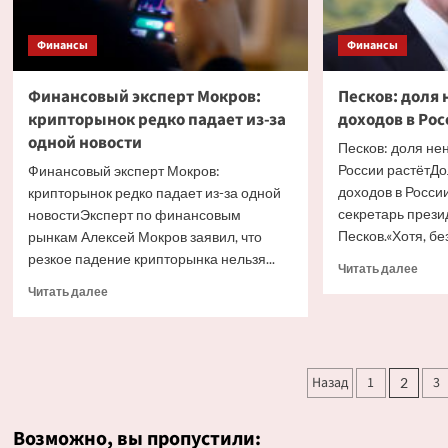
Финансы
Финансы
Финансовый эксперт Мокров:
Песков: доля
крипторынок редко падает из-за
доходов в Рос
одной новости
Песков: доля не
России растётД
Финансовый эксперт Мокров:
доходов в России
крипторынок редко падает из-за одной
секретарь прези
новостиЭксперт по финансовым
Песков.«Хотя, бе
рынкам Алексей Мокров заявил, что
резкое падение крипторынка нельзя...
Проч
Читать далее
боль
Прочитать
Читать далее
о
больше
Песк
о
доля
Финансовый
нене
эксперт
Пагинаци
дохо
Назад
1
3
2
Мокров:
в
крипторынок
записей
Росс
редко
Возможно, вы пропустили:
раст
падает