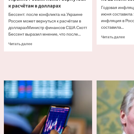
к расчётам в долларах
Годовая инфляци
июня составила
Бессент: после конфликта на Украине
инфляция в Росс
Россия может вернуться к расчётам в
составила...
долларахМинистр финансов США Скотт
Бессент выразил мнение, что после...
Проч
Читать далее
боль
Прочитать
Читать далее
о
больше
Годо
о
инфл
Бессент:
в
после
Росс
конфликта
с
на
16
Украине
по
Россия
22
может
июня
вернуться
сост
к
5,82
расчётам
в
долларах