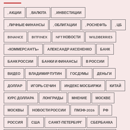
, АКЦИИ
, ВАЛЮТА
, ИНВЕСТИЦИИ
, ЛИЧНЫЕ ФИНАНСЫ
, ОБЛИГАЦИИ
, РОСНЕФТЬ
, ЦБ
BINANCE
BITFINEX
NFT НОВОСТИ
WILDBERRIES
«КОММЕРСАНТЪ»
АЛЕКСАНДР АКСЕНЕНКО
БАНК
БАНК РОССИИ
БАНКИ И ФИНАНСЫ
В РОССИИ
ВИДЕО
ВЛАДИМИР ПУТИН
ГОСДУМЫ
ДЕНЬГИ
ДОЛЛАР
ИГОРЬ СЕЧИН
ИНДЕКС МОСБИРЖИ
КИТАЙ
КУРС ДОЛЛАРА
ЛОНГРИДЫ
МНЕНИЕ
МОСКВЕ
МОСКВЫ
НОВОСТИ РОССИИ
ПМЭФ-2026
РФ
РОССИЯ
США
САНКТ-ПЕТЕРБУРГ
СБЕРБАНКА