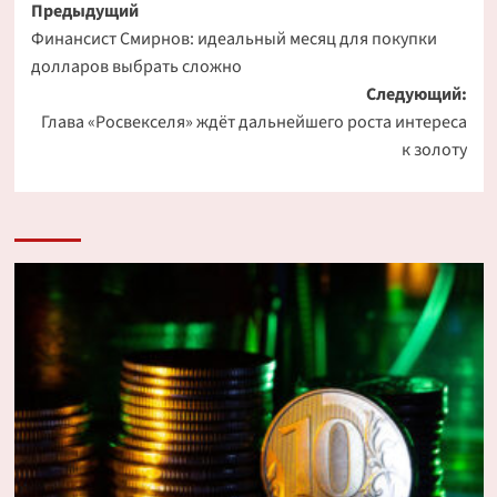
Навигация
Предыдущий
Финансист Смирнов: идеальный месяц для покупки
записи
долларов выбрать сложно
Следующий:
Глава «Росвекселя» ждёт дальнейшего роста интереса
к золоту