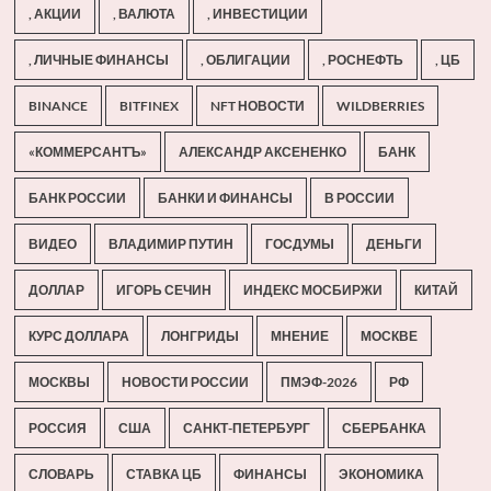
, АКЦИИ
, ВАЛЮТА
, ИНВЕСТИЦИИ
, ЛИЧНЫЕ ФИНАНСЫ
, ОБЛИГАЦИИ
, РОСНЕФТЬ
, ЦБ
BINANCE
BITFINEX
NFT НОВОСТИ
WILDBERRIES
«КОММЕРСАНТЪ»
АЛЕКСАНДР АКСЕНЕНКО
БАНК
БАНК РОССИИ
БАНКИ И ФИНАНСЫ
В РОССИИ
ВИДЕО
ВЛАДИМИР ПУТИН
ГОСДУМЫ
ДЕНЬГИ
ДОЛЛАР
ИГОРЬ СЕЧИН
ИНДЕКС МОСБИРЖИ
КИТАЙ
КУРС ДОЛЛАРА
ЛОНГРИДЫ
МНЕНИЕ
МОСКВЕ
МОСКВЫ
НОВОСТИ РОССИИ
ПМЭФ-2026
РФ
РОССИЯ
США
САНКТ-ПЕТЕРБУРГ
СБЕРБАНКА
СЛОВАРЬ
СТАВКА ЦБ
ФИНАНСЫ
ЭКОНОМИКА