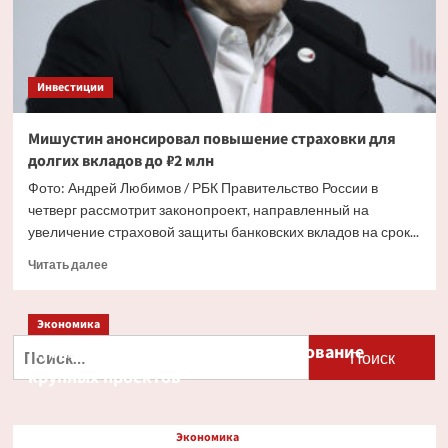
15,5%
годовых
Инвестиции
Мишустин анонсировал повышение страховки для
долгих вкладов до ₽2 млн
Фото: Андрей Любимов / РБК Правительство России в
четверг рассмотрит законопроект, направленный на
увеличение страховой защиты банковских вкладов на срок...
Прочитать
Читать далее
больше
о
Мишустин
Экономика
анонсировал
Найти:
Путин и Костин обсудили кредитование
повышение
крупных проектов
страховки
для
долгих
вкладов
Экономика