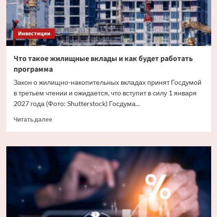
Инвестиции
Что такое жилищные вклады и как будет работать
программа
Закон о жилищно-накопительных вкладах принят Госдумой
в третьем чтении и ожидается, что вступит в силу 1 января
2027 года (Фото: Shutterstock) Госдума...
Прочитать
Читать далее
больше
о
Что
такое
жилищные
вклады
и
как
будет
работать