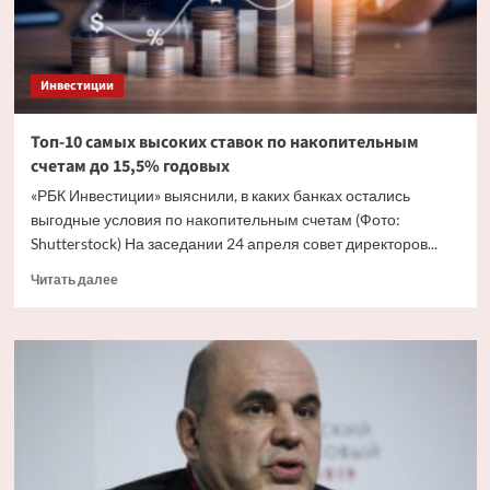
программа
Инвестиции
Топ-10 самых высоких ставок по накопительным
счетам до 15,5% годовых
«РБК Инвестиции» выяснили, в каких банках остались
выгодные условия по накопительным счетам (Фото:
Shutterstock) На заседании 24 апреля совет директоров...
Прочитать
Читать далее
больше
о
Топ-10
самых
высоких
ставок
по
накопительным
счетам
до