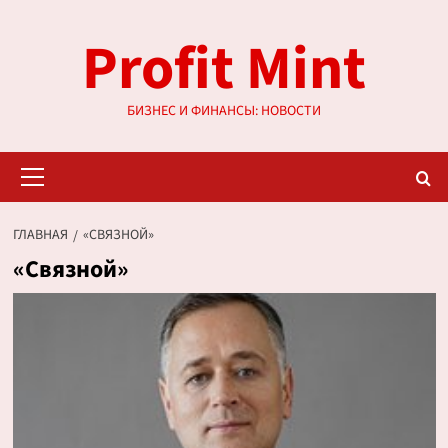
Перейти
Profit Mint
к
содержимому
БИЗНЕС И ФИНАНСЫ: НОВОСТИ
Основное
меню
ГЛАВНАЯ
«СВЯЗНОЙ»
«Связной»