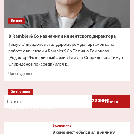
Бизнес
В Rambler&Co назначили клиентского директора
Тимур Спиридонов стал директором департамента по
работе с клиентами Rambler&Co Татьяна Романова
(Редактор)Фото: личный архив Тимура СпиридоноваТимур
Спиридонов присоединился к...
Прочитать
Читать далее
больше
о
В
Экономика
Rambler&Co
Найти:
Путин и Костин обсудили кредитование
назначили
крупных проектов
клиентского
директора
Экономика
Экономист объяснил причину