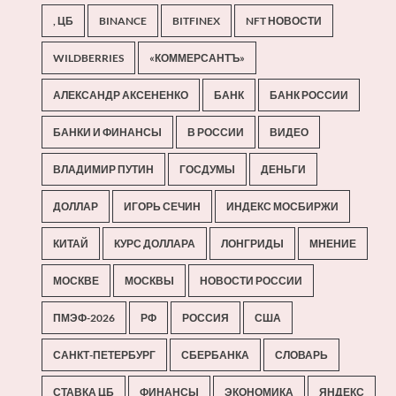
, ЦБ
BINANCE
BITFINEX
NFT НОВОСТИ
WILDBERRIES
«КОММЕРСАНТЪ»
АЛЕКСАНДР АКСЕНЕНКО
БАНК
БАНК РОССИИ
БАНКИ И ФИНАНСЫ
В РОССИИ
ВИДЕО
ВЛАДИМИР ПУТИН
ГОСДУМЫ
ДЕНЬГИ
ДОЛЛАР
ИГОРЬ СЕЧИН
ИНДЕКС МОСБИРЖИ
КИТАЙ
КУРС ДОЛЛАРА
ЛОНГРИДЫ
МНЕНИЕ
МОСКВЕ
МОСКВЫ
НОВОСТИ РОССИИ
ПМЭФ-2026
РФ
РОССИЯ
США
САНКТ-ПЕТЕРБУРГ
СБЕРБАНКА
СЛОВАРЬ
СТАВКА ЦБ
ФИНАНСЫ
ЭКОНОМИКА
ЯНДЕКС