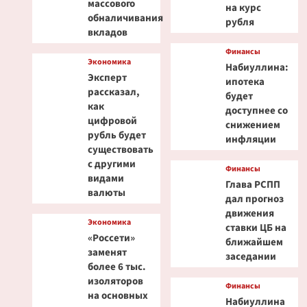
массового
на курс
обналичивания
рубля
вкладов
Финансы
Экономика
Набиуллина:
Эксперт
ипотека
рассказал,
будет
как
доступнее со
цифровой
снижением
рубль будет
инфляции
существовать
с другими
Финансы
видами
Глава РСПП
валюты
дал прогноз
движения
Экономика
ставки ЦБ на
«Россети»
ближайшем
заменят
заседании
более 6 тыс.
изоляторов
Финансы
на основных
Набиуллина