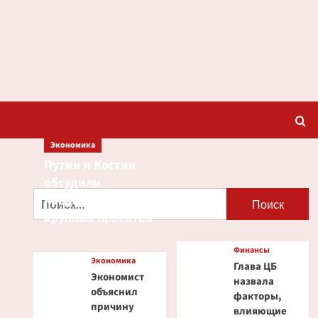
Экономика
Путин и Костин
обсудили
Найти:
кредитование
крупных проектов
Финансы
Экономика
Глава ЦБ
Экономист
назвала
объяснил
факторы,
причину
влияющие