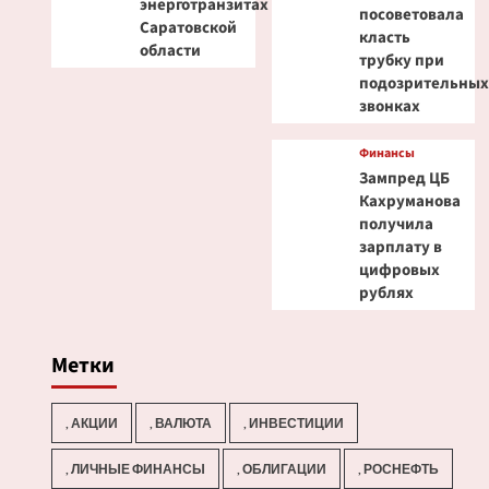
энерготранзитах
посоветовала
Саратовской
класть
области
трубку при
подозрительны
звонках
Финансы
Зампред ЦБ
Кахруманова
получила
зарплату в
цифровых
рублях
Метки
, АКЦИИ
, ВАЛЮТА
, ИНВЕСТИЦИИ
, ЛИЧНЫЕ ФИНАНСЫ
, ОБЛИГАЦИИ
, РОСНЕФТЬ