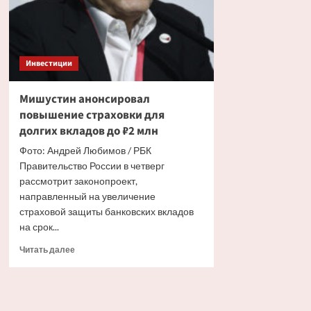
Инвестиции
Мишустин анонсировал
повышение страховки для
долгих вкладов до ₽2 млн
Фото: Андрей Любимов / РБК
Правительство России в четверг
рассмотрит законопроект,
направленный на увеличение
страховой защиты банковских вкладов
на срок...
Прочитать
Читать далее
больше
о
Мишустин
анонсировал