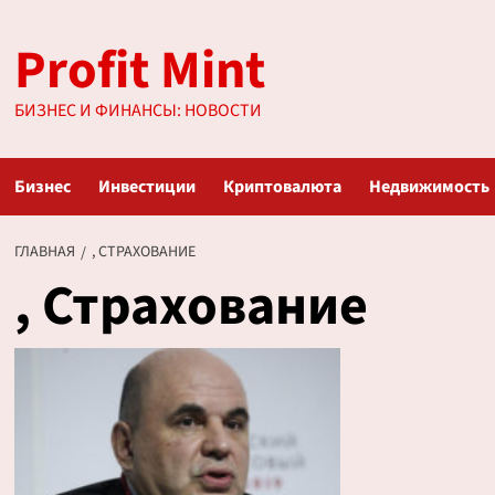
Перейти
Profit Mint
к
содержимому
БИЗНЕС И ФИНАНСЫ: НОВОСТИ
Бизнес
Инвестиции
Криптовалюта
Недвижимость
ГЛАВНАЯ
, СТРАХОВАНИЕ
, Страхование