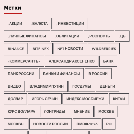
Метки
, АКЦИИ
, ВАЛЮТА
, ИНВЕСТИЦИИ
, ЛИЧНЫЕ ФИНАНСЫ
, ОБЛИГАЦИИ
, РОСНЕФТЬ
, ЦБ
BINANCE
BITFINEX
NFT НОВОСТИ
WILDBERRIES
«КОММЕРСАНТЪ»
АЛЕКСАНДР АКСЕНЕНКО
БАНК
БАНК РОССИИ
БАНКИ И ФИНАНСЫ
В РОССИИ
ВИДЕО
ВЛАДИМИР ПУТИН
ГОСДУМЫ
ДЕНЬГИ
ДОЛЛАР
ИГОРЬ СЕЧИН
ИНДЕКС МОСБИРЖИ
КИТАЙ
КУРС ДОЛЛАРА
ЛОНГРИДЫ
МНЕНИЕ
МОСКВЕ
МОСКВЫ
НОВОСТИ РОССИИ
ПМЭФ-2026
РФ