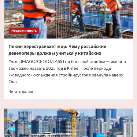
это
победа,
а
у
нас —
Недвижимость
приговор
Пекин перестраивает мир: Чему российские
девелоперы должны учиться у китайских
Фото: IMAGO/CFOTO/TASS Год большой стройки — именно
так можно назвать 2025 год в Китае. После периода
«ковидного» охлаждения стройиндустрия рванула наверх.
Она...
Прочитать
Читать далее
больше
о
Пекин
перестраивает
мир:
Чему
российские