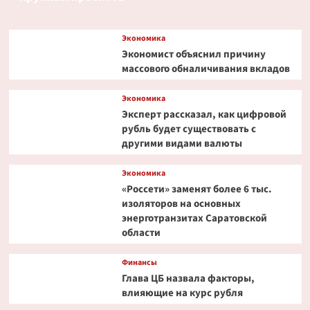
квартир
«под
ключ»:
Экономика
Китай
Экономист объяснил причину
справился
массового обналичивания вкладов
с
кризисом
Экономика
на
Эксперт рассказал, как цифровой
рынке
недвижимости
рубль будет существовать с
другими видами валюты
Экономика
«Россети» заменят более 6 тыс.
изоляторов на основных
энерготранзитах Саратовской
области
Финансы
Глава ЦБ назвала факторы,
влияющие на курс рубля