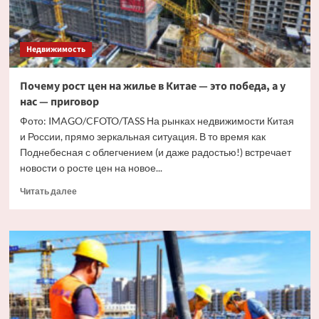
Недвижимость
Почему рост цен на жилье в Китае — это победа, а у
нас — приговор
Фото: IMAGO/CFOTO/TASS На рынках недвижимости Китая
и России, прямо зеркальная ситуация. В то время как
Поднебесная с облегчением (и даже радостью!) встречает
новости о росте цен на новое...
Прочитать
Читать далее
больше
о
Почему
рост
цен
на
жилье
в
Китае —