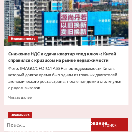
девелоперы
должны
учиться
у
китайских
Недвижимость
Снижение НДС и сдача квартир «под ключ»: Китай
справился с кризисом на рынке недвижимости
Фото: IMAGO/CFOTO/TASS Рынок недвижимости Китая,
который долгое время был одним из главных двигателей
экономического роста страны, после пандемии столкнулся
с рядом вызовов....
Прочитать
Читать далее
больше
о
Снижение
Экономика
НДС
Найти:
Путин и Костин обсудили кредитование
и
крупных проектов
сдача