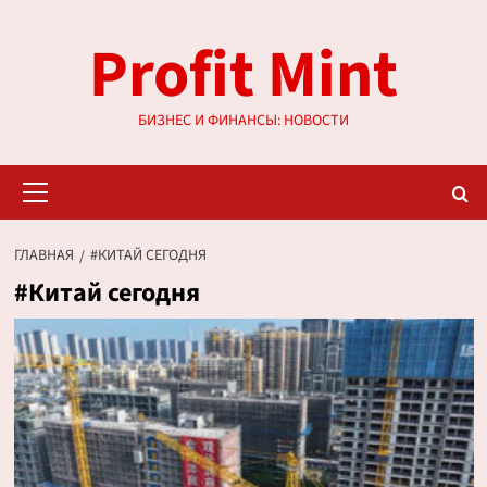
Перейти
Profit Mint
к
содержимому
БИЗНЕС И ФИНАНСЫ: НОВОСТИ
Основное
меню
ГЛАВНАЯ
#КИТАЙ СЕГОДНЯ
#Китай сегодня