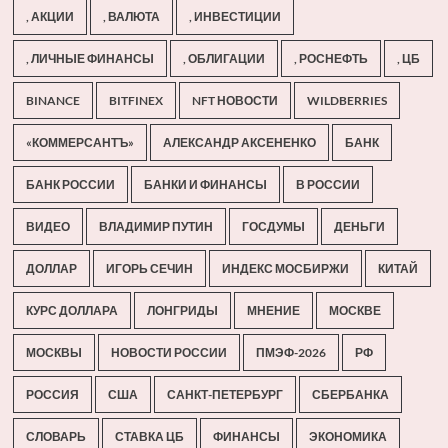
, АКЦИИ
, ВАЛЮТА
, ИНВЕСТИЦИИ
, ЛИЧНЫЕ ФИНАНСЫ
, ОБЛИГАЦИИ
, РОСНЕФТЬ
, ЦБ
BINANCE
BITFINEX
NFT НОВОСТИ
WILDBERRIES
«КОММЕРСАНТЪ»
АЛЕКСАНДР АКСЕНЕНКО
БАНК
БАНК РОССИИ
БАНКИ И ФИНАНСЫ
В РОССИИ
ВИДЕО
ВЛАДИМИР ПУТИН
ГОСДУМЫ
ДЕНЬГИ
ДОЛЛАР
ИГОРЬ СЕЧИН
ИНДЕКС МОСБИРЖИ
КИТАЙ
КУРС ДОЛЛАРА
ЛОНГРИДЫ
МНЕНИЕ
МОСКВЕ
МОСКВЫ
НОВОСТИ РОССИИ
ПМЭФ-2026
РФ
РОССИЯ
США
САНКТ-ПЕТЕРБУРГ
СБЕРБАНКА
СЛОВАРЬ
СТАВКА ЦБ
ФИНАНСЫ
ЭКОНОМИКА