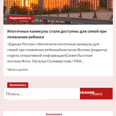
Недвижимость
Ипотечные каникулы стали доступны для семей при
появлении ребенка
«Единая Россия» обеспечила ипотечные каникулы для
семей при появлении ребенкаАнастасия Волова (редактор
отдела оперативной информации)СюжетЛьготная
ипотека:Фото: Наталья Селиверстова / РИА...
Прочитать
Читать далее
больше
о
Ипотечные
Экономика
каникулы
Найти:
Путин и Костин обсудили кредитование
стали
крупных проектов
доступны
для
семей
при
Экономика