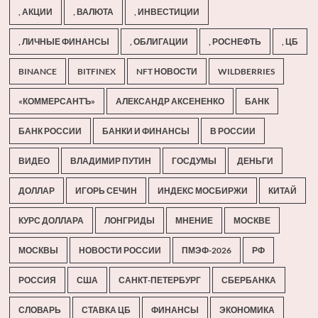
, АКЦИИ
, ВАЛЮТА
, ИНВЕСТИЦИИ
, ЛИЧНЫЕ ФИНАНСЫ
, ОБЛИГАЦИИ
, РОСНЕФТЬ
, ЦБ
BINANCE
BITFINEX
NFT НОВОСТИ
WILDBERRIES
«КОММЕРСАНТЪ»
АЛЕКСАНДР АКСЕНЕНКО
БАНК
БАНК РОССИИ
БАНКИ И ФИНАНСЫ
В РОССИИ
ВИДЕО
ВЛАДИМИР ПУТИН
ГОСДУМЫ
ДЕНЬГИ
ДОЛЛАР
ИГОРЬ СЕЧИН
ИНДЕКС МОСБИРЖИ
КИТАЙ
КУРС ДОЛЛАРА
ЛОНГРИДЫ
МНЕНИЕ
МОСКВЕ
МОСКВЫ
НОВОСТИ РОССИИ
ПМЭФ-2026
РФ
РОССИЯ
США
САНКТ-ПЕТЕРБУРГ
СБЕРБАНКА
СЛОВАРЬ
СТАВКА ЦБ
ФИНАНСЫ
ЭКОНОМИКА