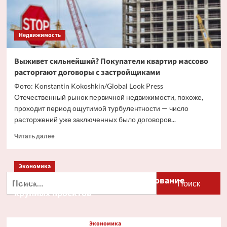
Недвижимость
Выживет сильнейший? Покупатели квартир массово
расторгают договоры с застройщиками
Фото: Konstantin Kokoshkin/Global Look Press
Отечественный рынок первичной недвижимости, похоже,
проходит период ощутимой турбулентности — число
расторжений уже заключенных было договоров...
Прочитать
Читать далее
больше
о
Выживет
Экономика
сильнейший?
Найти:
Путин и Костин обсудили кредитование
Покупатели
крупных проектов
квартир
массово
расторгают
договоры
Экономика