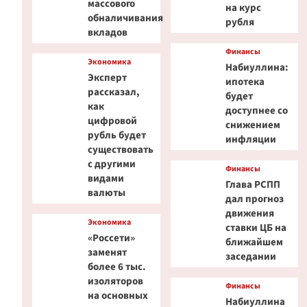
массового
на курс
обналичивания
рубля
вкладов
Финансы
Экономика
Набиуллина:
Эксперт
ипотека
рассказал,
будет
как
доступнее со
цифровой
снижением
рубль будет
инфляции
существовать
с другими
Финансы
видами
Глава РСПП
валюты
дал прогноз
движения
Экономика
ставки ЦБ на
«Россети»
ближайшем
заменят
заседании
более 6 тыс.
изоляторов
Финансы
на основных
Набиуллина