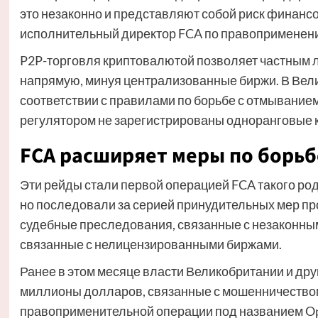
это незаконно и представляют собой риск финансо
исполнительный директор FCA по правоприменени
P2P-торговля криптовалютой позволяет частным 
напрямую, минуя централизованные биржи. В Вели
соответствии с правилами по борьбе с отмыванием
регулятором не зарегистрированы одноранговые
FCA расширяет меры по борьб
Эти рейды стали первой операцией FCA такого ро
но последовали за серией принудительных мер пр
судебные преследования, связанные с незаконным
связанные с нелицензированными биржами.
Ранее в этом месяце власти Великобритании и дру
миллионы долларов, связанные с мошенничеством
правоприменительной операции под названием Ope