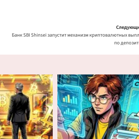
Следующи
Банк SBI Shinsei запустит механизм криптовалютных вып
по депози