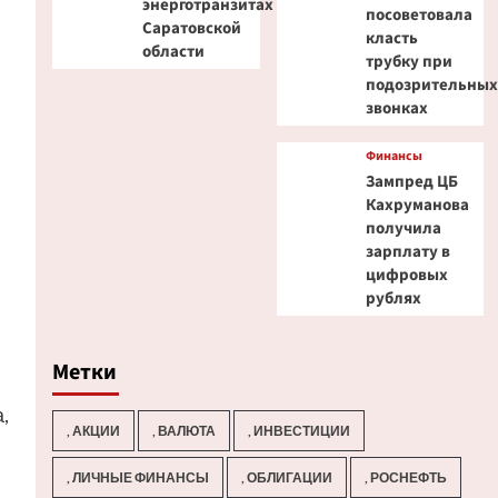
энерготранзитах
посоветовала
Саратовской
класть
области
трубку при
подозрительны
звонках
Финансы
Зампред ЦБ
Кахруманова
получила
зарплату в
цифровых
рублях
Метки
,
, АКЦИИ
, ВАЛЮТА
, ИНВЕСТИЦИИ
, ЛИЧНЫЕ ФИНАНСЫ
, ОБЛИГАЦИИ
, РОСНЕФТЬ