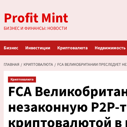
Перейти
Profit Mint
к
содержимому
БИЗНЕС И ФИНАНСЫ: НОВОСТИ
Бизнес
Инвестиции
Криптовалюта
Недвижимость
ГЛАВНАЯ
КРИПТОВАЛЮТА
FCA ВЕЛИКОБРИТАНИИ ПРЕСЛЕДУЕТ Н
Криптовалюта
FCA Великобрита
незаконную P2P-
криптовалютой в 