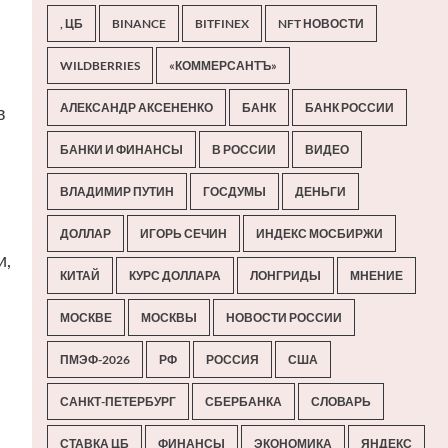
, ЦБ
BINANCE
BITFINEX
NFT НОВОСТИ
WILDBERRIES
«КОММЕРСАНТЪ»
АЛЕКСАНДР АКСЕНЕНКО
БАНК
БАНК РОССИИ
в
БАНКИ И ФИНАНСЫ
В РОССИИ
ВИДЕО
ВЛАДИМИР ПУТИН
ГОСДУМЫ
ДЕНЬГИ
ДОЛЛАР
ИГОРЬ СЕЧИН
ИНДЕКС МОСБИРЖИ
и,
КИТАЙ
КУРС ДОЛЛАРА
ЛОНГРИДЫ
МНЕНИЕ
МОСКВЕ
МОСКВЫ
НОВОСТИ РОССИИ
ПМЭФ-2026
РФ
РОССИЯ
США
САНКТ-ПЕТЕРБУРГ
СБЕРБАНКА
СЛОВАРЬ
СТАВКА ЦБ
ФИНАНСЫ
ЭКОНОМИКА
ЯНДЕКС