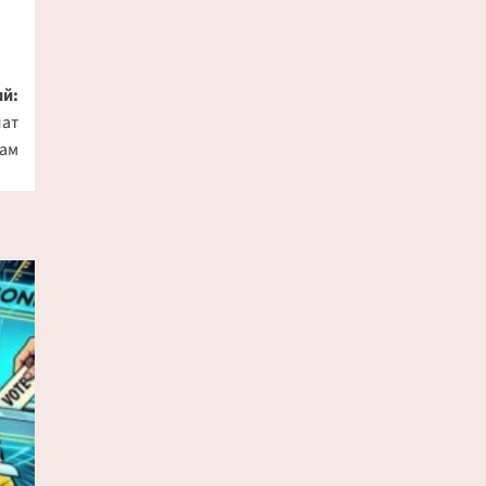
й:
лат
там