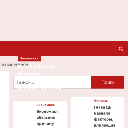
Экономика
АЛЬНЫХ РЕЙДОВ
Путин и Костин
обсудили
Найти:
кредитование
крупных проектов
Финансы
Экономика
Глава ЦБ
Экономист
назвала
объяснил
факторы,
причину
влияющие