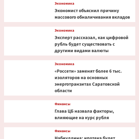
теперь
Экономика
и
Экономист объяснил причину
на «вторичку»
массового обналичивания вкладов
цены
взлетели
Экономика
Эксперт рассказал, как цифровой
рубль будет существовать с
другими видами валюты
Экономика
«Россети» заменят более 6 тыс.
изоляторов на основных
энерготранзитах Саратовской
области
Финансы
Глава ЦБ назвала факторы,
влияющие на курс рубля
Финансы
Набиуллина: ипотека будет