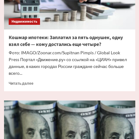
Недвижимость
Кошмар ипотеки: Заплатил за пять однушек, одну
взял себе — кому достались еще четыре?
Фото: IMAGO/Zoonar.com/Supitnan Pimpis / Global Look
Press Портал «Движение.ру» со ссылкой на «ЦИАН» привел
данные, в каких городах России граждане сейчас больше
всего...
Прочитать
Читать далее
больше
о
Кошмар
ипотеки:
Заплатил
за
пять
однушек,
одну