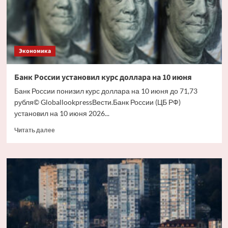
взял
себе —
кому
достались
еще
Экономика
четыре?
Банк России установил курс доллара на 10 июня
Банк России понизил курс доллара на 10 июня до 71,73
рубля© GloballookpressВести.Банк России (ЦБ РФ)
установил на 10 июня 2026...
Прочитать
Читать далее
больше
о
Банк
России
установил
курс
доллара
на
10
июня