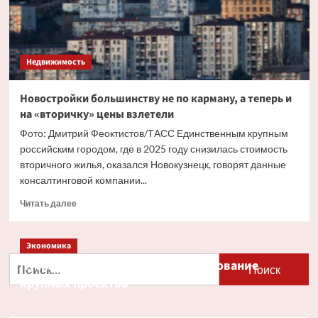
Недвижимость
Новостройки большинству не по карману, а теперь и
на «вторичку» цены взлетели
Фото: Дмитрий Феоктистов/ТАСС Единственным крупным
российским городом, где в 2025 году снизилась стоимость
вторичного жилья, оказался Новокузнецк, говорят данные
консалтинговой компании...
Прочитать
Читать далее
больше
о
Новостройки
Экономика
большинству
Найти:
Путин и Костин обсудили кредитование
не
крупных проектов
по
карману,
а