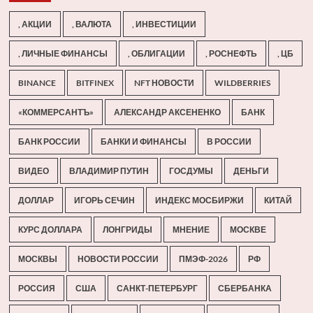
, АКЦИИ
, ВАЛЮТА
, ИНВЕСТИЦИИ
, ЛИЧНЫЕ ФИНАНСЫ
, ОБЛИГАЦИИ
, РОСНЕФТЬ
, ЦБ
BINANCE
BITFINEX
NFT НОВОСТИ
WILDBERRIES
«КОММЕРСАНТЪ»
АЛЕКСАНДР АКСЕНЕНКО
БАНК
БАНК РОССИИ
БАНКИ И ФИНАНСЫ
В РОССИИ
ВИДЕО
ВЛАДИМИР ПУТИН
ГОСДУМЫ
ДЕНЬГИ
ДОЛЛАР
ИГОРЬ СЕЧИН
ИНДЕКС МОСБИРЖИ
КИТАЙ
КУРС ДОЛЛАРА
ЛОНГРИДЫ
МНЕНИЕ
МОСКВЕ
МОСКВЫ
НОВОСТИ РОССИИ
ПМЭФ-2026
РФ
РОССИЯ
США
САНКТ-ПЕТЕРБУРГ
СБЕРБАНКА