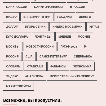
БАНК РОССИИ
БАНКИ И ФИНАНСЫ
В РОССИИ
ВИДЕО
ВЛАДИМИР ПУТИН
ГОСДУМЫ
ДЕНЬГИ
ДОЛЛАР
ИГОРЬ СЕЧИН
ИНДЕКС МОСБИРЖИ
КИТАЙ
КУРС ДОЛЛАРА
ЛОНГРИДЫ
МНЕНИЕ
МОСКВЕ
МОСКВЫ
НОВОСТИ РОССИИ
ПМЭФ-2026
РФ
РОССИЯ
США
САНКТ-ПЕТЕРБУРГ
СБЕРБАНКА
СЛОВАРЬ
СТАВКА ЦБ
ФИНАНСЫ
ЭКОНОМИКА
ЯНДЕКС
АНАЛИТИКА
ИСКУССТВЕННЫЙ ИНТЕЛЛЕКТ
МАРКЕТПЛЕЙСЫ
Возможно, вы пропустили: