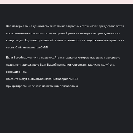
Все материалы на данном сайте взяты из открытых источников и предоставляются
исключительно в ознакомительных целях. Права на материалы принадлежат их
владельцам. Администрация сайта ответственности за содержание материала не
несет. Сайт не является СМИ!
Если Вы обнаружили на нашем сайте материалы, которые нарушают авторские
права, принадлежащие Вам, Вашей компании или организации, пожалуйста,
сообщите нам.
На сайте могут быть опубликованы материалы 18+!
При цитировании ссылка на источник обязательна.