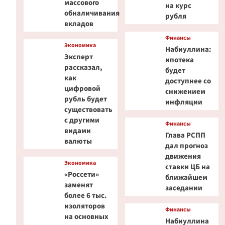
массового
на курс
обналичивания
рубля
вкладов
Финансы
Экономика
Набиуллина:
Эксперт
ипотека
рассказал,
будет
как
доступнее со
цифровой
снижением
рубль будет
инфляции
существовать
с другими
Финансы
видами
Глава РСПП
валюты
дал прогноз
движения
Экономика
ставки ЦБ на
«Россети»
ближайшем
заменят
заседании
более 6 тыс.
изоляторов
Финансы
на основных
Набиуллина