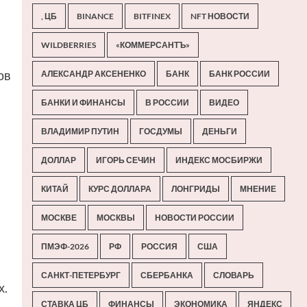
, ЦБ
BINANCE
BITFINEX
NFT НОВОСТИ
WILDBERRIES
«КОММЕРСАНТЪ»
ов
АЛЕКСАНДР АКСЕНЕНКО
БАНК
БАНК РОССИИ
БАНКИ И ФИНАНСЫ
В РОССИИ
ВИДЕО
ВЛАДИМИР ПУТИН
ГОСДУМЫ
ДЕНЬГИ
ДОЛЛАР
ИГОРЬ СЕЧИН
ИНДЕКС МОСБИРЖИ
КИТАЙ
КУРС ДОЛЛАРА
ЛОНГРИДЫ
МНЕНИЕ
МОСКВЕ
МОСКВЫ
НОВОСТИ РОССИИ
ПМЭФ-2026
РФ
РОССИЯ
США
САНКТ-ПЕТЕРБУРГ
СБЕРБАНКА
СЛОВАРЬ
х.
СТАВКА ЦБ
ФИНАНСЫ
ЭКОНОМИКА
ЯНДЕКС