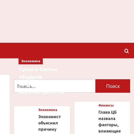
Экономика
Путин и Костин
обсудили
Найти:
кредитование
крупных проектов
Финансы
Экономика
Глава ЦБ
Экономист
назвала
объяснил
факторы,
причину
влияющие