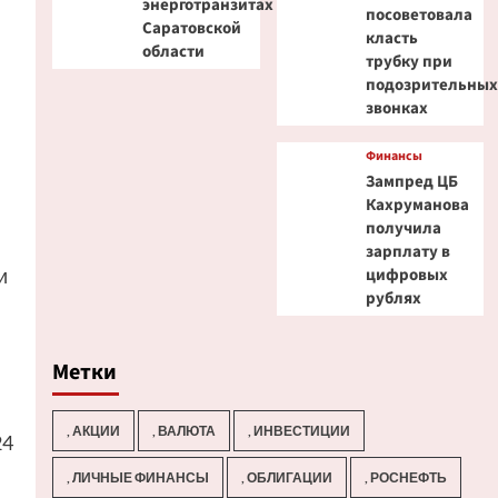
энерготранзитах
посоветовала
Саратовской
класть
области
трубку при
подозрительны
звонках
Финансы
Зампред ЦБ
Кахруманова
получила
зарплату в
и
цифровых
рублях
Метки
, АКЦИИ
, ВАЛЮТА
, ИНВЕСТИЦИИ
24
, ЛИЧНЫЕ ФИНАНСЫ
, ОБЛИГАЦИИ
, РОСНЕФТЬ