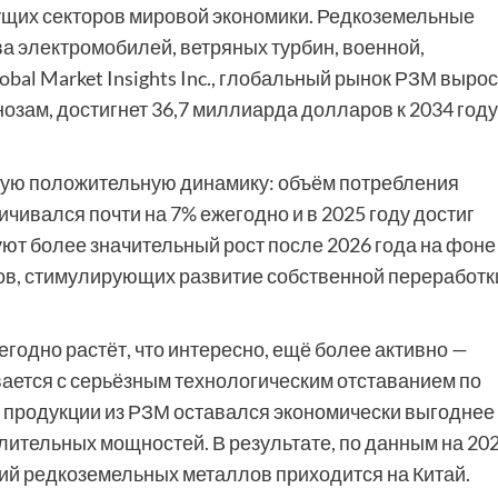
ущих секторов мировой экономики. Редкоземельные
 электромобилей, ветряных турбин, военной,
bal Market Insights Inc., глобальный рынок РЗМ вырос
нозам, достигнет 36,7 миллиарда долларов к 2034 году
вую положительную динамику: объём потребления
чивался почти на 7% ежегодно и в 2025 году достиг
уют более значительный рост после 2026 года на фоне
нов, стимулирующих развитие собственной переработк
егодно растёт, что интересно, ещё более активно —
вается с серьёзным технологическим отставанием по
й продукции из РЗМ оставался экономически выгоднее
лительных мощностей. В результате, по данным на 20
ний редкоземельных металлов приходится на Китай.