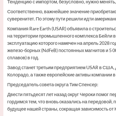
Тенденцию с импортом, безусловно, нужно менять,
Соответственно, важнейшее значение приобретаю
суверенитет. По этому пути решили идти американ
Компания Rare Earth (USAR) объявила о строитель
на территории промышленного комплекса Бейли в 
эксплуатацию которого намечен на апрель 2028 год
железо-борных (NdFeB) постоянных магнитов и 5 0
сплавов) в год.
Завод станет третьим предприятием USAR в США,
Колорадо, а также европейские активы компании в
Председатель совета округа Тим Спенсер:
Двести пятьдесят лет назад округ Чероки помог п
гордимся тем, что вновь оказались на передовой, п
будущее нашей страны, сокращая зависимость от 