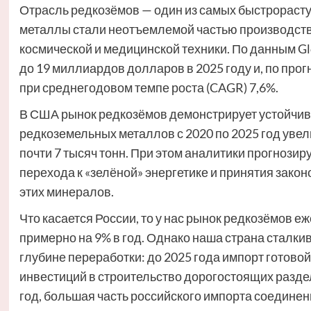
Отрасль редкозёмов — один из самых быстрораст
металлы стали неотъемлемой частью производства
космической и медицинской техники. По данным Glo
до 19 миллиардов долларов в 2025 году и, по прог
при среднегодовом темпе роста (CAGR) 7,6%.
В США рынок редкозёмов демонстрирует устойчи
редкоземельных металлов с 2020 по 2025 год увели
почти 7 тысяч тонн. При этом аналитики прогнозир
перехода к «зелёной» энергетике и принятия зако
этих минералов.
Что касается России, то у нас рынок редкозёмов еж
примерно на 9% в год. Однако наша страна сталки
глубине переработки: до 2025 года импорт готово
инвестиций в строительство дорогостоящих разде
год, большая часть российского импорта соедине