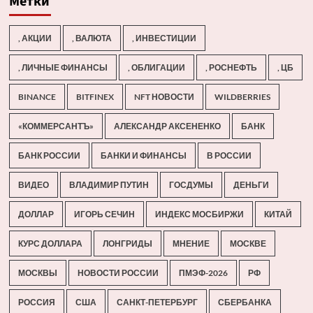
Метки
, АКЦИИ
, ВАЛЮТА
, ИНВЕСТИЦИИ
, ЛИЧНЫЕ ФИНАНСЫ
, ОБЛИГАЦИИ
, РОСНЕФТЬ
, ЦБ
BINANCE
BITFINEX
NFT НОВОСТИ
WILDBERRIES
«КОММЕРСАНТЪ»
АЛЕКСАНДР АКСЕНЕНКО
БАНК
БАНК РОССИИ
БАНКИ И ФИНАНСЫ
В РОССИИ
ВИДЕО
ВЛАДИМИР ПУТИН
ГОСДУМЫ
ДЕНЬГИ
ДОЛЛАР
ИГОРЬ СЕЧИН
ИНДЕКС МОСБИРЖИ
КИТАЙ
КУРС ДОЛЛАРА
ЛОНГРИДЫ
МНЕНИЕ
МОСКВЕ
МОСКВЫ
НОВОСТИ РОССИИ
ПМЭФ-2026
РФ
РОССИЯ
США
САНКТ-ПЕТЕРБУРГ
СБЕРБАНКА