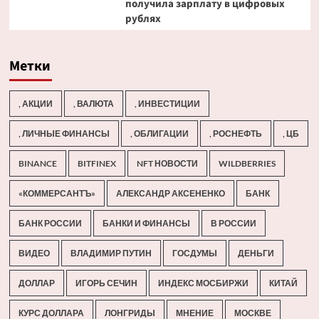
получила зарплату в цифровых
рублях
Метки
, АКЦИИ
, ВАЛЮТА
, ИНВЕСТИЦИИ
, ЛИЧНЫЕ ФИНАНСЫ
, ОБЛИГАЦИИ
, РОСНЕФТЬ
, ЦБ
BINANCE
BITFINEX
NFT НОВОСТИ
WILDBERRIES
«КОММЕРСАНТЪ»
АЛЕКСАНДР АКСЕНЕНКО
БАНК
БАНК РОССИИ
БАНКИ И ФИНАНСЫ
В РОССИИ
ВИДЕО
ВЛАДИМИР ПУТИН
ГОСДУМЫ
ДЕНЬГИ
ДОЛЛАР
ИГОРЬ СЕЧИН
ИНДЕКС МОСБИРЖИ
КИТАЙ
КУРС ДОЛЛАРА
ЛОНГРИДЫ
МНЕНИЕ
МОСКВЕ