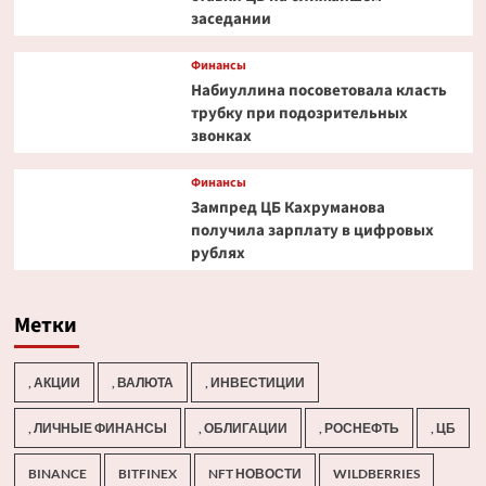
заседании
Финансы
Набиуллина посоветовала класть
трубку при подозрительных
звонках
Финансы
Зампред ЦБ Кахруманова
получила зарплату в цифровых
рублях
Метки
, АКЦИИ
, ВАЛЮТА
, ИНВЕСТИЦИИ
, ЛИЧНЫЕ ФИНАНСЫ
, ОБЛИГАЦИИ
, РОСНЕФТЬ
, ЦБ
BINANCE
BITFINEX
NFT НОВОСТИ
WILDBERRIES