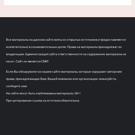
Все материалы на данном сайте взяты из открытых источников и предоставляются
исключительно в ознакомительных целях. Права на материалы принадлежат их
владельцам. Администрация сайта ответственности за содержание материала не
несет. Сайт не является СМИ!
Если Вы обнаружили на нашем сайте материалы, которые нарушают авторские
права, принадлежащие Вам, Вашей компании или организации, пожалуйста,
сообщите нам.
На сайте могут быть опубликованы материалы 18+!
При цитировании ссылка на источник обязательна.