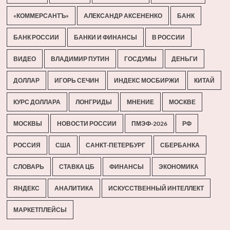
«КОММЕРСАНТЪ»
АЛЕКСАНДР АКСЕНЕНКО
БАНК
БАНК РОССИИ
БАНКИ И ФИНАНСЫ
В РОССИИ
ВИДЕО
ВЛАДИМИР ПУТИН
ГОСДУМЫ
ДЕНЬГИ
ДОЛЛАР
ИГОРЬ СЕЧИН
ИНДЕКС МОСБИРЖИ
КИТАЙ
КУРС ДОЛЛАРА
ЛОНГРИДЫ
МНЕНИЕ
МОСКВЕ
МОСКВЫ
НОВОСТИ РОССИИ
ПМЭФ-2026
РФ
РОССИЯ
США
САНКТ-ПЕТЕРБУРГ
СБЕРБАНКА
СЛОВАРЬ
СТАВКА ЦБ
ФИНАНСЫ
ЭКОНОМИКА
ЯНДЕКС
АНАЛИТИКА
ИСКУССТВЕННЫЙ ИНТЕЛЛЕКТ
МАРКЕТПЛЕЙСЫ