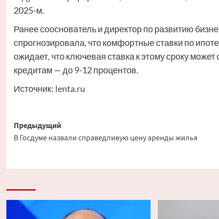
2025-м.
Ранее сооснователь и директор по развитию биз
спрогнозировала, что комфортные ставки по ипотек
ожидает, что ключевая ставка к этому сроку может 
кредитам — до 9-12 процентов.
Источник:
lenta.ru
Навигация
Предыдущий
В Госдуме назвали справедливую цену аренды жилья
записи