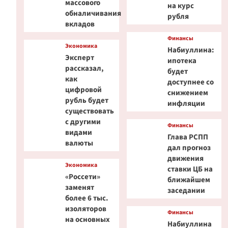
массового
на курс
обналичивания
рубля
вкладов
Финансы
Экономика
Набиуллина:
Эксперт
ипотека
рассказал,
будет
как
доступнее со
цифровой
снижением
рубль будет
инфляции
существовать
с другими
Финансы
видами
Глава РСПП
валюты
дал прогноз
движения
Экономика
ставки ЦБ на
«Россети»
ближайшем
заменят
заседании
более 6 тыс.
изоляторов
Финансы
на основных
Набиуллина