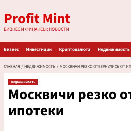
Перейти
Profit Mint
к
содержимому
БИЗНЕС И ФИНАНСЫ: НОВОСТИ
Бизнес
Инвестиции
Криптовалюта
Недвижимость
ГЛАВНАЯ
НЕДВИЖИМОСТЬ
МОСКВИЧИ РЕЗКО ОТВЕРНУЛИСЬ ОТ И
Недвижимость
Москвичи резко о
ипотеки