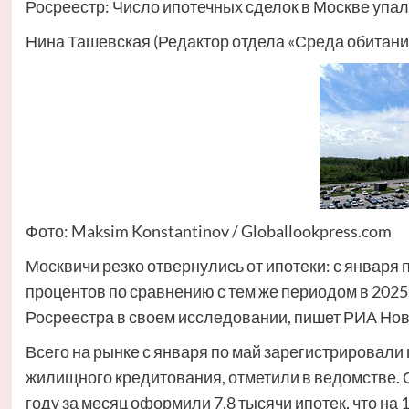
Росреестр: Число ипотечных сделок в Москве упал
Нина Ташевская (Редактор отдела «Среда обитан
Фото: Maksim Konstantinov / Globallookpress.com
Москвичи резко отвернулись от ипотеки: с января п
процентов по сравнению с тем же периодом в 202
Росреестра в своем исследовании, пишет РИА Нов
Всего на рынке с января по май зарегистрировали
жилищного кредитования, отметили в ведомстве. О
году за месяц оформили 7,8 тысячи ипотек, что на