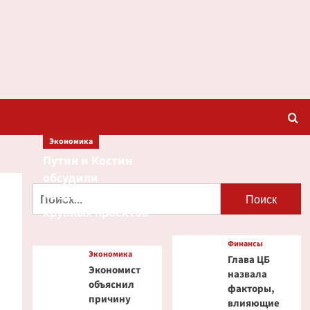
Экономика
Путин и Костин
обсудили
Найти:
кредитование
крупных проектов
Финансы
Экономика
Глава ЦБ
Экономист
назвала
объяснил
факторы,
причину
влияющие