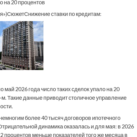
о на 20 процентов
ия»)СюжетСнижение ставки по кредитам:
о май 2026 года число таких сделок упало на 20
5-м. Такие данные приводит столичное управление
ости.
 немногим более 40 тысяч договоров ипотечного
трицательной динамика оказалась и для мая: в 2026
 12 процентов меньше показателей того же месяца в