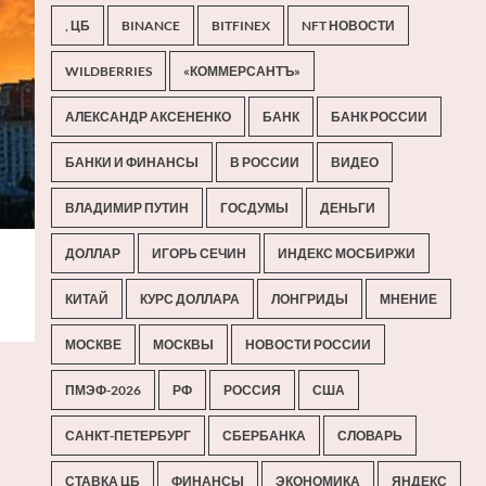
, ЦБ
BINANCE
BITFINEX
NFT НОВОСТИ
WILDBERRIES
«КОММЕРСАНТЪ»
АЛЕКСАНДР АКСЕНЕНКО
БАНК
БАНК РОССИИ
БАНКИ И ФИНАНСЫ
В РОССИИ
ВИДЕО
ВЛАДИМИР ПУТИН
ГОСДУМЫ
ДЕНЬГИ
ДОЛЛАР
ИГОРЬ СЕЧИН
ИНДЕКС МОСБИРЖИ
КИТАЙ
КУРС ДОЛЛАРА
ЛОНГРИДЫ
МНЕНИЕ
МОСКВЕ
МОСКВЫ
НОВОСТИ РОССИИ
ПМЭФ-2026
РФ
РОССИЯ
США
САНКТ-ПЕТЕРБУРГ
СБЕРБАНКА
СЛОВАРЬ
СТАВКА ЦБ
ФИНАНСЫ
ЭКОНОМИКА
ЯНДЕКС