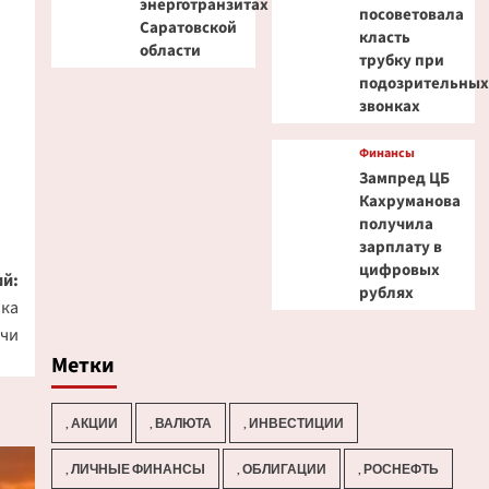
энерготранзитах
посоветовала
Саратовской
класть
области
трубку при
подозрительны
звонках
Финансы
Зампред ЦБ
Кахруманова
получила
зарплату в
цифровых
й:
рублях
ока
ачи
Метки
, АКЦИИ
, ВАЛЮТА
, ИНВЕСТИЦИИ
, ЛИЧНЫЕ ФИНАНСЫ
, ОБЛИГАЦИИ
, РОСНЕФТЬ