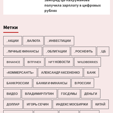
Зампред ЦБ Кахруманова
получила зарплату в цифровых
рублях
Метки
, АКЦИИ
, ВАЛЮТА
, ИНВЕСТИЦИИ
, ЛИЧНЫЕ ФИНАНСЫ
, ОБЛИГАЦИИ
, РОСНЕФТЬ
, ЦБ
BINANCE
BITFINEX
NFT НОВОСТИ
WILDBERRIES
«КОММЕРСАНТЪ»
АЛЕКСАНДР АКСЕНЕНКО
БАНК
БАНК РОССИИ
БАНКИ И ФИНАНСЫ
В РОССИИ
ВИДЕО
ВЛАДИМИР ПУТИН
ГОСДУМЫ
ДЕНЬГИ
ДОЛЛАР
ИГОРЬ СЕЧИН
ИНДЕКС МОСБИРЖИ
КИТАЙ