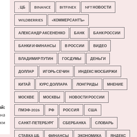
, ЦБ
BINANCE
BITFINEX
NFT НОВОСТИ
WILDBERRIES
«КОММЕРСАНТЪ»
АЛЕКСАНДР АКСЕНЕНКО
БАНК
БАНК РОССИИ
БАНКИ И ФИНАНСЫ
В РОССИИ
ВИДЕО
ВЛАДИМИР ПУТИН
ГОСДУМЫ
ДЕНЬГИ
ДОЛЛАР
ИГОРЬ СЕЧИН
ИНДЕКС МОСБИРЖИ
КИТАЙ
КУРС ДОЛЛАРА
ЛОНГРИДЫ
МНЕНИЕ
МОСКВЕ
МОСКВЫ
НОВОСТИ РОССИИ
й:
ПМЭФ-2026
РФ
РОССИЯ
США
 на
 км
САНКТ-ПЕТЕРБУРГ
СБЕРБАНКА
СЛОВАРЬ
СТАВКА ЦБ
ФИНАНСЫ
ЭКОНОМИКА
ЯНДЕКС