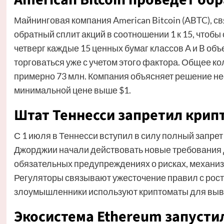
Майнинговая компания American Bitcoin (ABTC), с
обратный сплит акций в соотношении 1 к 15, чтобы
четверг каждые 15 ценных бумаг классов A и B объ
торговаться уже с учетом этого фактора. Общее ко
примерно 73 млн. Компания объясняет решение н
минимальной цене выше $1.
Штат Теннесси запретил крип
С 1 июля в Теннесси вступил в силу полный запрет
Джорджии начали действовать новые требования д
обязательных предупреждениях о рисках, механиз
Регуляторы связывают ужесточение правил с рост
злоумышленники используют криптоматы для выв
Экосистема Ethereum запусти