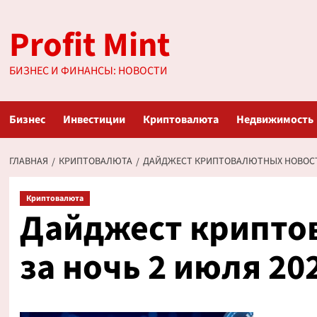
Перейти
Profit Mint
к
содержимому
БИЗНЕС И ФИНАНСЫ: НОВОСТИ
Бизнес
Инвестиции
Криптовалюта
Недвижимость
ГЛАВНАЯ
КРИПТОВАЛЮТА
ДАЙДЖЕСТ КРИПТОВАЛЮТНЫХ НОВОСТЕ
Криптовалюта
Дайджест крипто
за ночь 2 июля 20