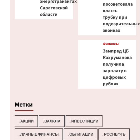
энерготранзитах
посоветовала
Саратовской
класть
области
трубку при
подозрительны
звонках
Финансы
Зампред ЦБ
Кахруманова
получила
зарплату в
цифровых
рублях
Метки
, АКЦИИ
, ВАЛЮТА
, ИНВЕСТИЦИИ
, ЛИЧНЫЕ ФИНАНСЫ
, ОБЛИГАЦИИ
, РОСНЕФТЬ