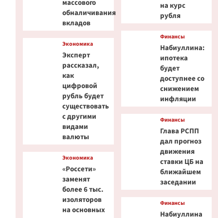
массового
на курс
обналичивания
рубля
вкладов
Финансы
Экономика
Набиуллина:
Эксперт
ипотека
рассказал,
будет
как
доступнее со
цифровой
снижением
рубль будет
инфляции
существовать
с другими
Финансы
видами
Глава РСПП
валюты
дал прогноз
движения
Экономика
ставки ЦБ на
«Россети»
ближайшем
заменят
заседании
более 6 тыс.
изоляторов
Финансы
на основных
Набиуллина