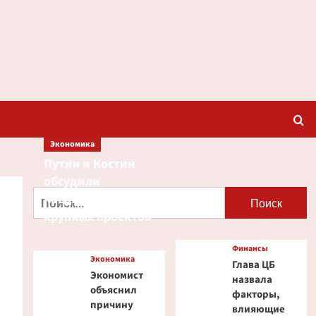
Экономика
Путин и Костин
обсудили
Найти:
кредитование
крупных проектов
Финансы
Экономика
Глава ЦБ
Экономист
назвала
объяснил
факторы,
причину
влияющие