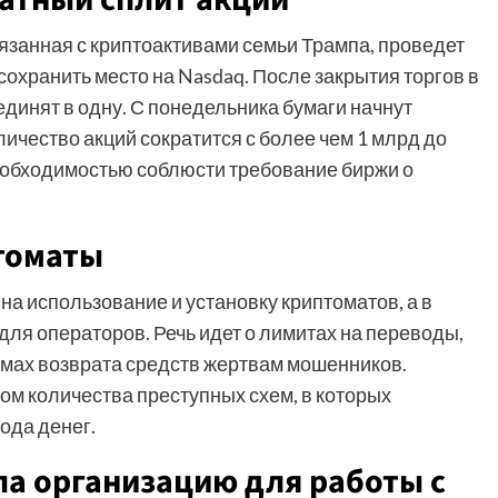
вязанная с криптоактивами семьи Трампа, проведет
 сохранить место на Nasdaq. После закрытия торгов в
единят в одну. С понедельника бумаги начнут
личество акций сократится с более чем 1 млрд до
еобходимостью соблюсти требование биржи о
томаты
 на использование и установку криптоматов, а в
ля операторов. Речь идет о лимитах на переводы,
мах возврата средств жертвам мошенников.
ом количества преступных схем, в которых
ода денег.
ла организацию для работы с