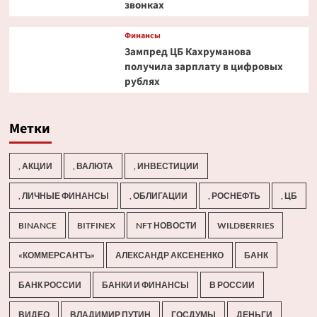
звонках
Финансы
Зампред ЦБ Кахруманова
получила зарплату в цифровых
рублях
Метки
, АКЦИИ
, ВАЛЮТА
, ИНВЕСТИЦИИ
, ЛИЧНЫЕ ФИНАНСЫ
, ОБЛИГАЦИИ
, РОСНЕФТЬ
, ЦБ
BINANCE
BITFINEX
NFT НОВОСТИ
WILDBERRIES
«КОММЕРСАНТЪ»
АЛЕКСАНДР АКСЕНЕНКО
БАНК
БАНК РОССИИ
БАНКИ И ФИНАНСЫ
В РОССИИ
ВИДЕО
ВЛАДИМИР ПУТИН
ГОСДУМЫ
ДЕНЬГИ