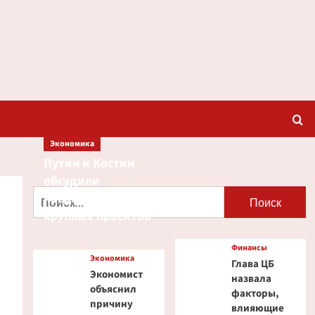
Экономика
Путин и Костин
обсудили
Найти:
кредитование
крупных проектов
Финансы
Экономика
Глава ЦБ
Экономист
назвала
объяснил
факторы,
причину
влияющие