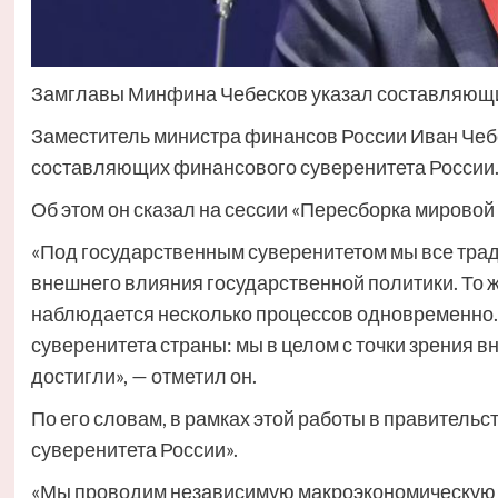
Замглавы Минфина Чебесков указал составляющи
Заместитель министра финансов России Иван Чеб
составляющих финансового суверенитета России
Об этом он сказал на сессии «Пересборка мирово
«Под государственным суверенитетом мы все тра
внешнего влияния государственной политики. То 
наблюдается несколько процессов одновременно
суверенитета страны: мы в целом с точки зрения 
достигли», — отметил он.
По его словам, в рамках этой работы в правитель
суверенитета России».
«Мы проводим независимую макроэкономическую 