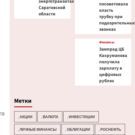
энерготранзитах
посоветовала
Саратовской
класть
области
трубку при
подозрительны
звонках
Финансы
Зампред ЦБ
Кахруманова
получила
зарплату в
цифровых
рублях
Метки
го
, АКЦИИ
, ВАЛЮТА
, ИНВЕСТИЦИИ
, ЛИЧНЫЕ ФИНАНСЫ
, ОБЛИГАЦИИ
, РОСНЕФТЬ