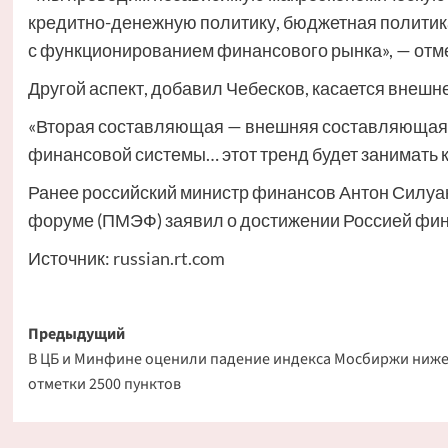
кредитно-денежную политику, бюджетная политика 
с функционированием финансового рынка», — отм
Другой аспект, добавил Чебесков, касается внешн
«Вторая составляющая — внешняя составляющая…
финансовой системы… этот тренд будет занимать ка
Ранее российский министр финансов Антон Силуа
форуме (ПМЭФ) заявил о достижении Россией фин
Источник:
russian.rt.com
Навигация
Предыдущий
В ЦБ и Минфине оценили падение индекса Мосбиржи ниж
записи
отметки 2500 пунктов