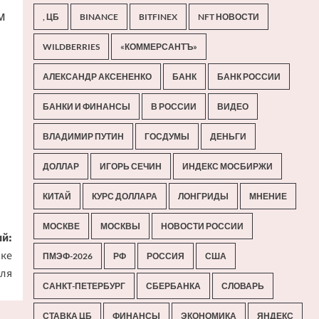
м
, ЦБ
BINANCE
BITFINEX
NFT НОВОСТИ
WILDBERRIES
«КОММЕРСАНТЪ»
АЛЕКСАНДР АКСЕНЕНКО
БАНК
БАНК РОССИИ
БАНКИ И ФИНАНСЫ
В РОССИИ
ВИДЕО
ВЛАДИМИР ПУТИН
ГОСДУМЫ
ДЕНЬГИ
ДОЛЛАР
ИГОРЬ СЕЧИН
ИНДЕКС МОСБИРЖИ
КИТАЙ
КУРС ДОЛЛАРА
ЛОНГРИДЫ
МНЕНИЕ
МОСКВЕ
МОСКВЫ
НОВОСТИ РОССИИ
й:
ике
ПМЭФ-2026
РФ
РОССИЯ
США
бля
САНКТ-ПЕТЕРБУРГ
СБЕРБАНКА
СЛОВАРЬ
СТАВКА ЦБ
ФИНАНСЫ
ЭКОНОМИКА
ЯНДЕКС