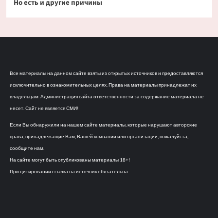
Но есть и другие причины
Все материалы на данном сайте взяты из открытых источников и предоставляются
исключительно в ознакомительных целях. Права на материалы принадлежат их
владельцам. Администрация сайта ответственности за содержание материала не
несет. Сайт не является СМИ!
Если Вы обнаружили на нашем сайте материалы, которые нарушают авторские
права, принадлежащие Вам, Вашей компании или организации, пожалуйста,
сообщите нам.
На сайте могут быть опубликованы материалы 18+!
При цитировании ссылка на источник обязательна.