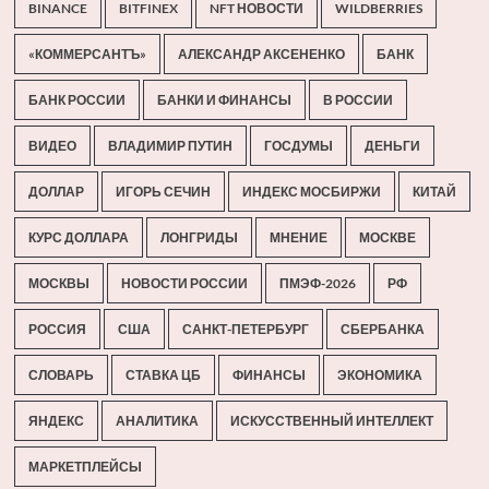
BINANCE
BITFINEX
NFT НОВОСТИ
WILDBERRIES
«КОММЕРСАНТЪ»
АЛЕКСАНДР АКСЕНЕНКО
БАНК
БАНК РОССИИ
БАНКИ И ФИНАНСЫ
В РОССИИ
ВИДЕО
ВЛАДИМИР ПУТИН
ГОСДУМЫ
ДЕНЬГИ
ДОЛЛАР
ИГОРЬ СЕЧИН
ИНДЕКС МОСБИРЖИ
КИТАЙ
КУРС ДОЛЛАРА
ЛОНГРИДЫ
МНЕНИЕ
МОСКВЕ
МОСКВЫ
НОВОСТИ РОССИИ
ПМЭФ-2026
РФ
РОССИЯ
США
САНКТ-ПЕТЕРБУРГ
СБЕРБАНКА
СЛОВАРЬ
СТАВКА ЦБ
ФИНАНСЫ
ЭКОНОМИКА
ЯНДЕКС
АНАЛИТИКА
ИСКУССТВЕННЫЙ ИНТЕЛЛЕКТ
МАРКЕТПЛЕЙСЫ