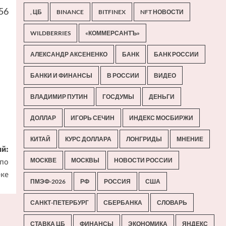
56
, ЦБ
BINANCE
BITFINEX
NFT НОВОСТИ
WILDBERRIES
«КОММЕРСАНТЪ»
АЛЕКСАНДР АКСЕНЕНКО
БАНК
БАНК РОССИИ
БАНКИ И ФИНАНСЫ
В РОССИИ
ВИДЕО
ВЛАДИМИР ПУТИН
ГОСДУМЫ
ДЕНЬГИ
ДОЛЛАР
ИГОРЬ СЕЧИН
ИНДЕКС МОСБИРЖИ
КИТАЙ
КУРС ДОЛЛАРА
ЛОНГРИДЫ
МНЕНИЕ
й:
 по
МОСКВЕ
МОСКВЫ
НОВОСТИ РОССИИ
еке
ПМЭФ-2026
РФ
РОССИЯ
США
САНКТ-ПЕТЕРБУРГ
СБЕРБАНКА
СЛОВАРЬ
СТАВКА ЦБ
ФИНАНСЫ
ЭКОНОМИКА
ЯНДЕКС