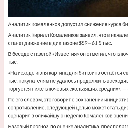
Аналитик Комаленков допустил снижение курса би
Аналитик Кирилл Комаленков заявил, что в начал
станет движение в диапазоне $59—61,5 тыс.
В беседе с газетой «Известия» он отметил, что кл
тыс.
«На исходе июня картина для биткоина остаётся ск
тыс. покупателям не удалось продолжить восход
торгуется ниже ключевых скользящих средних», — 
По его словам, это говорит о сохранении инициат
сопротивление, следующей целью может стать диа
сценария в ближайшую неделю Комаленков оценил
Базовый прогноз, по оценке аналитика, предполаг