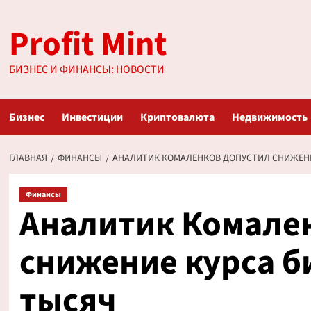
Перейти
Profit Mint
к
содержимому
БИЗНЕС И ФИНАНСЫ: НОВОСТИ
Бизнес
Инвестиции
Криптовалюта
Недвижимость
ГЛАВНАЯ
ФИНАНСЫ
АНАЛИТИК КОМАЛЕНКОВ ДОПУСТИЛ СНИЖЕНИ
Финансы
Аналитик Комале
снижение курса б
тысяч