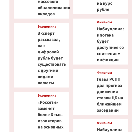
массового
на курс
обналичивания
рубля
вкладов
Финансы
Экономика
Набиуллина:
Эксперт
ипотека
рассказал,
будет
как
доступнее со
цифровой
снижением
рубль будет
инфляции
существовать
с другими
Финансы
видами
Глава РСПП
валюты
дал прогноз
движения
Экономика
ставки ЦБ на
«Россети»
ближайшем
заменят
заседании
более 6 тыс.
изоляторов
Финансы
на основных
Набиуллина