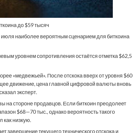
ткоина до $59 тысяч
е июля наиболее вероятным сценарием для биткоина
ючевым уровнем сопротивления остаётся отметка $62,5
орее «медвежьей». После отскока вверх от уровня $60
ящее движение, цена главной цифровой валюты вновь
сказал эксперт.
ивы на стороне продавцов. Если биткоин преодолеет
пазон $68—70 тыс., однако вероятность такого
 как низкую.
ает завершение текущего технического отскока и