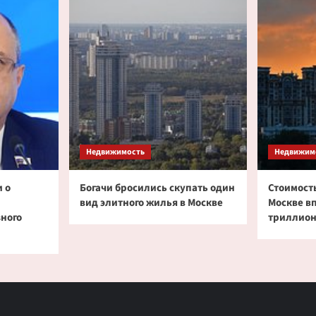
Недвижимость
Недвижим
 о
Богачи бросились скупать один
Стоимость
вид элитного жилья в Москве
Москве в
зного
триллион