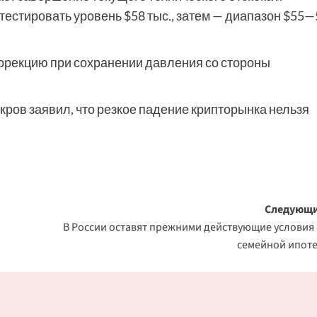
естировать уровень $58 тыс., затем — диапазон $55—
ррекцию при сохранении давления со стороны
ров заявил, что резкое падение крипторынка нельзя
Следующи
В России оставят прежними действующие условия
семейной ипот