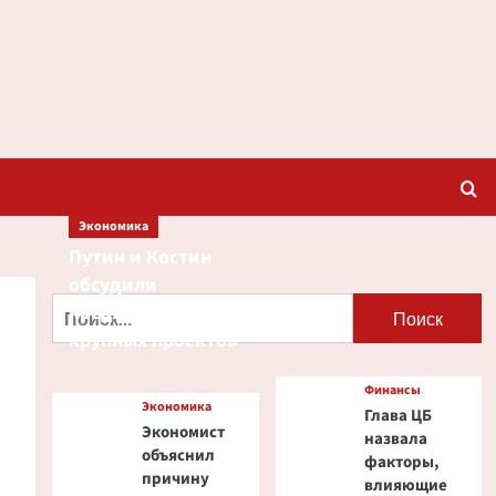
Экономика
Путин и Костин
обсудили
Найти:
кредитование
крупных проектов
Финансы
Экономика
Глава ЦБ
Экономист
назвала
объяснил
факторы,
причину
влияющие