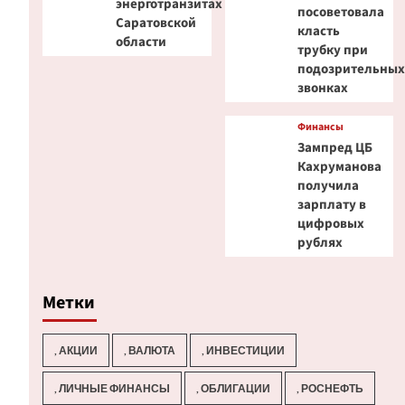
энерготранзитах
посоветовала
Саратовской
класть
области
трубку при
подозрительны
звонках
Финансы
Зампред ЦБ
Кахруманова
получила
зарплату в
цифровых
рублях
Метки
, АКЦИИ
, ВАЛЮТА
, ИНВЕСТИЦИИ
, ЛИЧНЫЕ ФИНАНСЫ
, ОБЛИГАЦИИ
, РОСНЕФТЬ