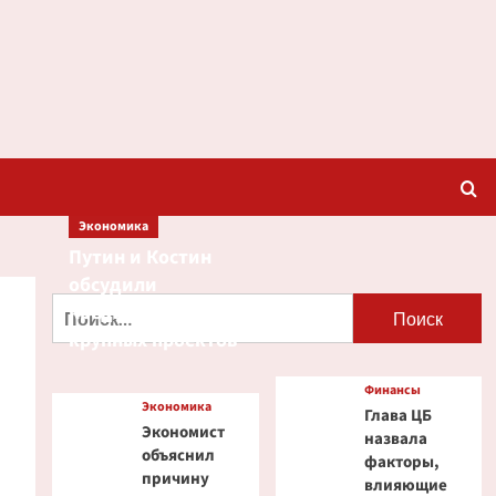
Экономика
Путин и Костин
обсудили
Найти:
кредитование
крупных проектов
Финансы
Экономика
Глава ЦБ
Экономист
назвала
объяснил
факторы,
причину
влияющие