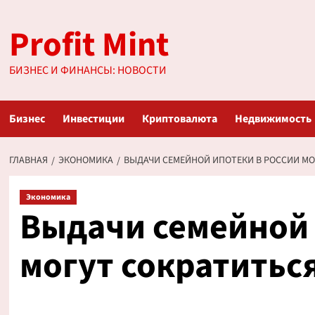
Перейти
Profit Mint
к
содержимому
БИЗНЕС И ФИНАНСЫ: НОВОСТИ
Бизнес
Инвестиции
Криптовалюта
Недвижимость
ГЛАВНАЯ
ЭКОНОМИКА
ВЫДАЧИ СЕМЕЙНОЙ ИПОТЕКИ В РОССИИ МОГ
Экономика
Выдачи семейной 
могут сократитьс