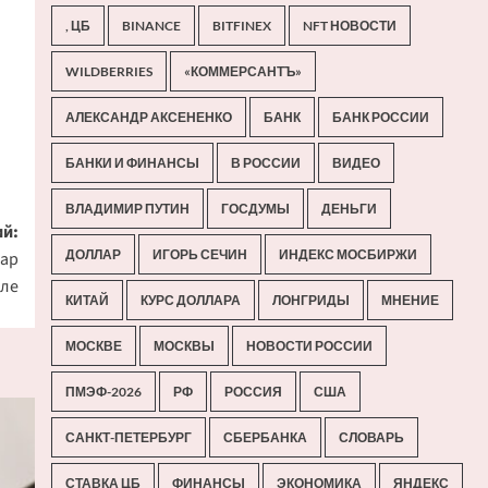
, ЦБ
BINANCE
BITFINEX
NFT НОВОСТИ
WILDBERRIES
«КОММЕРСАНТЪ»
АЛЕКСАНДР АКСЕНЕНКО
БАНК
БАНК РОССИИ
БАНКИ И ФИНАНСЫ
В РОССИИ
ВИДЕО
ВЛАДИМИР ПУТИН
ГОСДУМЫ
ДЕНЬГИ
й:
ДОЛЛАР
ИГОРЬ СЕЧИН
ИНДЕКС МОСБИРЖИ
лар
але
КИТАЙ
КУРС ДОЛЛАРА
ЛОНГРИДЫ
МНЕНИЕ
МОСКВЕ
МОСКВЫ
НОВОСТИ РОССИИ
ПМЭФ-2026
РФ
РОССИЯ
США
САНКТ-ПЕТЕРБУРГ
СБЕРБАНКА
СЛОВАРЬ
СТАВКА ЦБ
ФИНАНСЫ
ЭКОНОМИКА
ЯНДЕКС