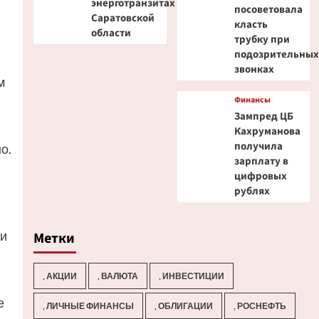
энерготранзитах
посоветовала
Саратовской
класть
области
трубку при
подозрительны
звонках
м
Финансы
Зампред ЦБ
Кахруманова
получила
о.
зарплату в
цифровых
рублях
 и
Метки
, АКЦИИ
, ВАЛЮТА
, ИНВЕСТИЦИИ
е
, ЛИЧНЫЕ ФИНАНСЫ
, ОБЛИГАЦИИ
, РОСНЕФТЬ