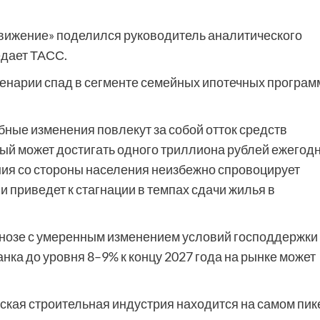
Движение» поделился руководитель аналитического
едает ТАСС.
ценарии спад в сегменте семейных ипотечных програм
бные изменения повлекут за собой отток средств
ый может достигать одного триллиона рублей ежегодн
ия со стороны населения неизбежно спровоцирует
 приведет к стагнации в темпах сдачи жилья в
гнозе с умеренным изменением условий господдержки
ка до уровня 8–9% к концу 2027 года на рынке может
ская строительная индустрия находится на самом пик