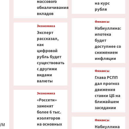
массового
на курс
обналичивания
рубля
вкладов
Финансы
Экономика
Набиуллина:
Эксперт
ипотека
рассказал,
будет
как
доступнее со
цифровой
снижением
рубль будет
инфляции
существовать
с другими
Финансы
видами
Глава РСПП
валюты
дал прогноз
движения
Экономика
ставки ЦБ на
«Россети»
ближайшем
заменят
заседании
более 6 тыс.
изоляторов
Финансы
ум
на основных
Набиуллина