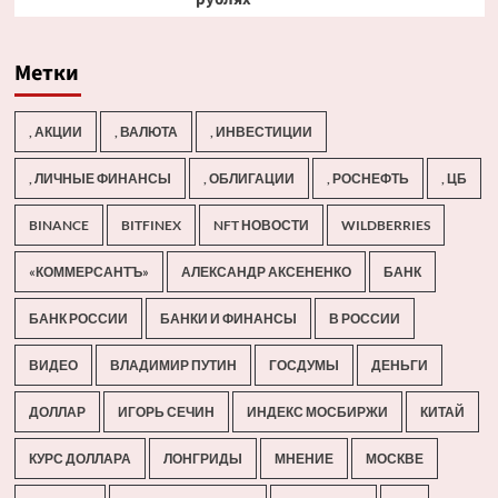
Метки
, АКЦИИ
, ВАЛЮТА
, ИНВЕСТИЦИИ
, ЛИЧНЫЕ ФИНАНСЫ
, ОБЛИГАЦИИ
, РОСНЕФТЬ
, ЦБ
BINANCE
BITFINEX
NFT НОВОСТИ
WILDBERRIES
«КОММЕРСАНТЪ»
АЛЕКСАНДР АКСЕНЕНКО
БАНК
БАНК РОССИИ
БАНКИ И ФИНАНСЫ
В РОССИИ
ВИДЕО
ВЛАДИМИР ПУТИН
ГОСДУМЫ
ДЕНЬГИ
ДОЛЛАР
ИГОРЬ СЕЧИН
ИНДЕКС МОСБИРЖИ
КИТАЙ
КУРС ДОЛЛАРА
ЛОНГРИДЫ
МНЕНИЕ
МОСКВЕ