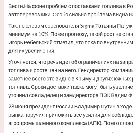
Вести.На фоне проблем с поставками топлива в Ро
автоперевозчики. Особо сильно проблема видна на
Так, по словам сооснователя Sigma Татьяны Патуж
минимум на 10%. По ее прогнозу, такой рост не ст
Игорь Ребельский отметил, что пока по внутренни
для их увеличения.
Уточняется, что речь идет об ограничениях на зап
топлива и росте цен на него. Гендиректор компани
заметнее всего это видно в Крыму и других южных
топлива. Сроки доставки также могут быть увелич
уточнил совладелец и замдиректора ПЭК Вадим Ф
28 июня президент России Владимир Путин в ход
рынка поручил приложить все усилия для соблюде
агропромышленного комплекса (АПК). По его словам