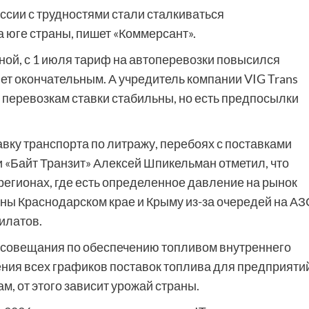
ссии с трудностями стали сталкиваться
 юге страны, пишет «Коммерсант».
ной, с 1 июля тариф на автоперевозки повысился
анет окончательным. А учредитель компании VIG Trans
м перевозкам ставки стабильны, но есть предпосылки
равку транспорта по литражу, перебоях с поставками
и «Байт Транзит» Алексей Шпикельман отметил, что
 регионах, где есть определенное давление на рынок
ены Краснодарском крае и Крыму из-за очередей на АЗ
илатов.
е совещания по обеспечению топливом внутреннего
ния всех графиков поставок топлива для предприяти
, от этого зависит урожай страны.