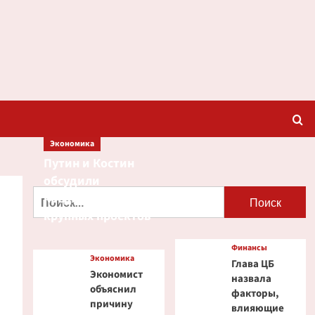
Экономика
Путин и Костин
обсудили
Найти:
кредитование
крупных проектов
Финансы
Экономика
Глава ЦБ
Экономист
назвала
объяснил
факторы,
причину
влияющие