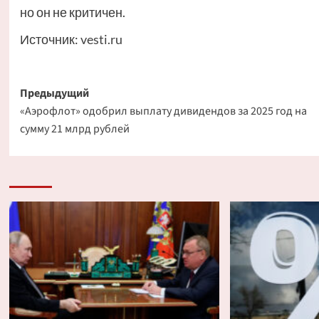
но он не критичен.
Источник:
vesti.ru
Навигация
Предыдущий
«Аэрофлот» одобрил выплату дивидендов за 2025 год на
записи
сумму 21 млрд рублей