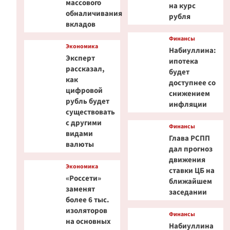
массового
на курс
обналичивания
рубля
вкладов
Финансы
Экономика
Набиуллина:
Эксперт
ипотека
рассказал,
будет
как
доступнее со
цифровой
снижением
рубль будет
инфляции
существовать
с другими
Финансы
видами
Глава РСПП
валюты
дал прогноз
движения
Экономика
ставки ЦБ на
«Россети»
ближайшем
заменят
заседании
более 6 тыс.
изоляторов
Финансы
на основных
Набиуллина