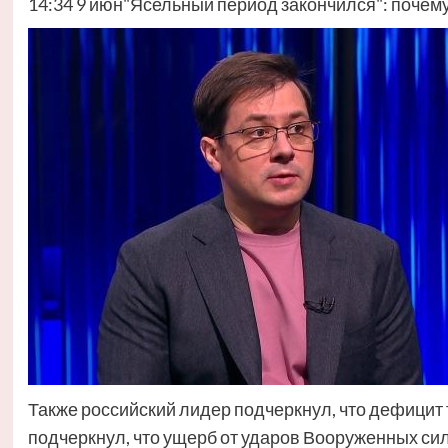
14:34 9 июн"Ясельный период закончился": почему
Также российский лидер подчеркнул, что дефицит т
подчеркнул, что ущерб от ударов Вооруженных си