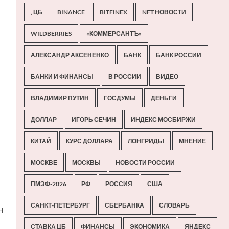
, ЦБ
BINANCE
BITFINEX
NFT НОВОСТИ
WILDBERRIES
«КОММЕРСАНТЪ»
АЛЕКСАНДР АКСЕНЕНКО
БАНК
БАНК РОССИИ
БАНКИ И ФИНАНСЫ
В РОССИИ
ВИДЕО
ВЛАДИМИР ПУТИН
ГОСДУМЫ
ДЕНЬГИ
ДОЛЛАР
ИГОРЬ СЕЧИН
ИНДЕКС МОСБИРЖИ
КИТАЙ
КУРС ДОЛЛАРА
ЛОНГРИДЫ
МНЕНИЕ
МОСКВЕ
МОСКВЫ
НОВОСТИ РОССИИ
ПМЭФ-2026
РФ
РОССИЯ
США
САНКТ-ПЕТЕРБУРГ
СБЕРБАНКА
СЛОВАРЬ
н
СТАВКА ЦБ
ФИНАНСЫ
ЭКОНОМИКА
ЯНДЕКС