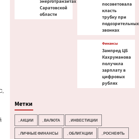
энерготранзитах
посоветовала
Саратовской
класть
области
трубку при
подозрительны
звонках
Финансы
Зампред ЦБ
Кахруманова
получила
зарплату в
цифровых
рублях
С,
Метки
й
, АКЦИИ
, ВАЛЮТА
, ИНВЕСТИЦИИ
, ЛИЧНЫЕ ФИНАНСЫ
, ОБЛИГАЦИИ
, РОСНЕФТЬ