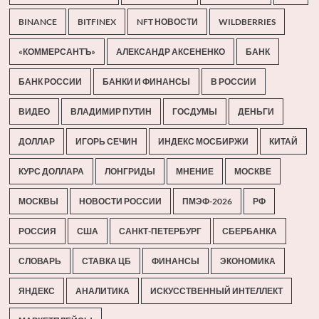
BINANCE
BITFINEX
NFT НОВОСТИ
WILDBERRIES
«КОММЕРСАНТЪ»
АЛЕКСАНДР АКСЕНЕНКО
БАНК
БАНК РОССИИ
БАНКИ И ФИНАНСЫ
В РОССИИ
ВИДЕО
ВЛАДИМИР ПУТИН
ГОСДУМЫ
ДЕНЬГИ
ДОЛЛАР
ИГОРЬ СЕЧИН
ИНДЕКС МОСБИРЖИ
КИТАЙ
КУРС ДОЛЛАРА
ЛОНГРИДЫ
МНЕНИЕ
МОСКВЕ
МОСКВЫ
НОВОСТИ РОССИИ
ПМЭФ-2026
РФ
РОССИЯ
США
САНКТ-ПЕТЕРБУРГ
СБЕРБАНКА
СЛОВАРЬ
СТАВКА ЦБ
ФИНАНСЫ
ЭКОНОМИКА
ЯНДЕКС
АНАЛИТИКА
ИСКУССТВЕННЫЙ ИНТЕЛЛЕКТ