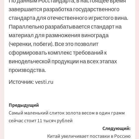
По данным Росстандарта, в настоящее время
завершается разработка государственного
стандарта для отечественного игристого вина.
Параллельно разрабатывается стандарт на
материал для размножения винограда
(черенки, побеги). Все это позволит
сформировать комплекс требований к
винодельческой продукции на всех этапах
производства.
Источник:
vesti.ru
Навигация
Предыдущий
Самый маленький слиток золота весом в один грамм
записи
сейчас стоит 11 тысяч рублей
Следующий:
Китай увеличивает поставки в Россию