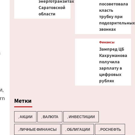
энерготранзитах
посоветовала
Саратовской
класть
области
трубку при
подозрительны
звонках
Финансы
Зампред ЦБ
в
Кахруманова
получила
зарплату в
цифровых
рублях
и,
rn
Метки
, АКЦИИ
, ВАЛЮТА
, ИНВЕСТИЦИИ
, ЛИЧНЫЕ ФИНАНСЫ
, ОБЛИГАЦИИ
, РОСНЕФТЬ