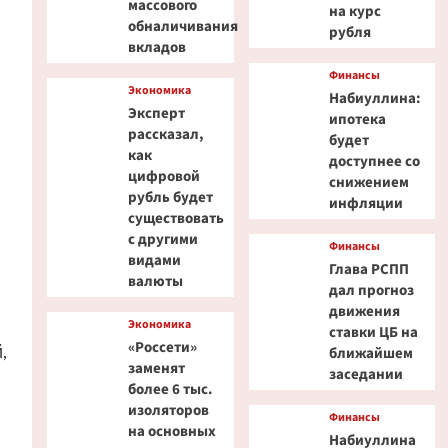
массового
на курс
обналичивания
рубля
вкладов
Финансы
Экономика
Набиуллина:
Эксперт
ипотека
рассказал,
будет
как
доступнее со
цифровой
снижением
рубль будет
инфляции
существовать
с другими
Финансы
видами
Глава РСПП
валюты
дал прогноз
движения
Экономика
ставки ЦБ на
«Россети»
,
ближайшем
заменят
заседании
более 6 тыс.
изоляторов
Финансы
на основных
Набиуллина