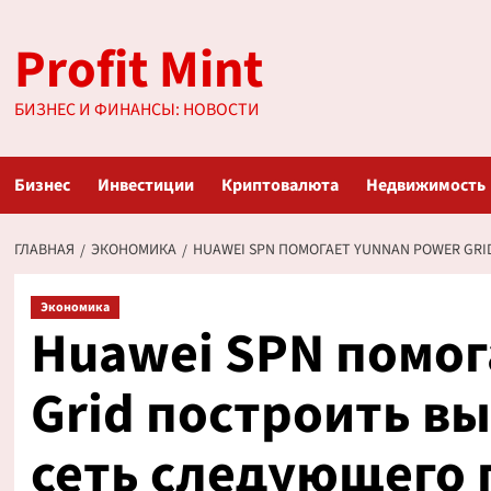
Перейти
Profit Mint
к
содержимому
БИЗНЕС И ФИНАНСЫ: НОВОСТИ
Бизнес
Инвестиции
Криптовалюта
Недвижимость
ГЛАВНАЯ
ЭКОНОМИКА
HUAWEI SPN ПОМОГАЕТ YUNNAN POWER G
Экономика
Huawei SPN помог
Grid построить в
сеть следующего