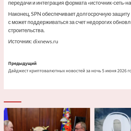
передачи и интеграция формата «источник-сеть-н
Наконец, SPN обеспечивает долгосрочную защиту и
с может поддерживаться за счет недорогих обновл
строительства.
Источник:
dixnews.ru
Навигация
Предыдущий
Дайджест криптовалютных новостей за ночь 5 июня 2026 г
записи