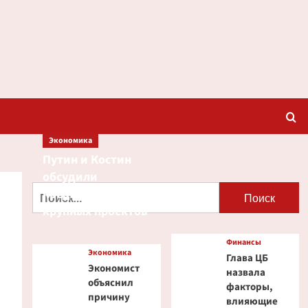
Экономика
Путин и Костин
обсудили
Найти:
кредитование
крупных проектов
Финансы
Экономика
Глава ЦБ
Экономист
назвала
объяснил
факторы,
причину
влияющие