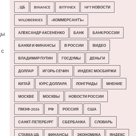
, ЦБ
BINANCE
BITFINEX
NFT НОВОСТИ
WILDBERRIES
«КОММЕРСАНТЪ»
ды
АЛЕКСАНДР АКСЕНЕНКО
БАНК
БАНК РОССИИ
БАНКИ И ФИНАНСЫ
В РОССИИ
ВИДЕО
 с
ВЛАДИМИР ПУТИН
ГОСДУМЫ
ДЕНЬГИ
ДОЛЛАР
ИГОРЬ СЕЧИН
ИНДЕКС МОСБИРЖИ
КИТАЙ
КУРС ДОЛЛАРА
ЛОНГРИДЫ
МНЕНИЕ
МОСКВЕ
МОСКВЫ
НОВОСТИ РОССИИ
ПМЭФ-2026
РФ
РОССИЯ
США
САНКТ-ПЕТЕРБУРГ
СБЕРБАНКА
СЛОВАРЬ
СТАВКА ЦБ
ФИНАНСЫ
ЭКОНОМИКА
ЯНДЕКС