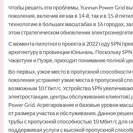
Чтобы решить эти проблемы, Yunnan Power Grid в
поколения, включив ее как в 14-й, так и в 15-й п
технологию в больших масштабах в 16 городах, за
этом стратегическом обновлении электроэнергети
С момента пилотного проекта в 2022 году SPN пре
архитектуру в провинции Юньнань. Поскольку SPN
Чжаотуне и Пуэре, приходит понимание полной це
Во-первых, узкое место в пропускной способности
поколения устраняет узкие места в пропускной спо
возможным 10 Гбит/с. Устройства SPN увеличиваю
электростанции, центры обслуживания клиентов) до
Power Grid. Агрегирование и базовые уровни масшт
от размера участка и обслуживания. Данное реше
трубы с пропускной способностью 10 Мбит/с для с
поддерживая услуги с высокой пропускной способн