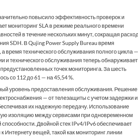
значительно повысило эффективность проверок и
ет мониторинг SLA в режиме реального времени
авностей в течение нескольких минут, сокращая расхо
ия SDH. В Qujing Power Supply Bureau время
, а время технического обслуживания полного цикла —
ции и технического обслуживания теперь обнаруживает
предустановленных точек мониторинга. За шесть
ь со 112 до 61 — на 45,54 %.
ьный уровень предоставления обслуживания. Решение
ектроснабжения — от телезащиты с учетом задержки и
беспечивая их надежную передачу. Использование
сткую изоляцию между сервисами при одновременном
способности. Двойной стек IPv4/IPv6 обеспечивает
к Интернету вещей, такой как мониторинг линии