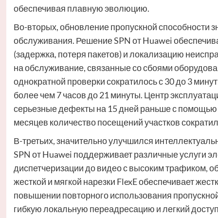
обеспечивая плавную эволюцию.
Во-вторых, обновление пропускной способности 
обслуживания. Решение SPN от Huawei обеспечива
(задержка, потеря пакетов) и локализацию неиспр
на обслуживание, связанные со сбоями оборудован
однократной проверки сократилось с 30 до 3 минут
более чем 7 часов до 21 минуты. Центр эксплуата
серьезные дефекты на 15 дней раньше с помощью 
месяцев количество посещений участков сократилос
В-третьих, значительно улучшился интеллектуал
SPN от Huawei поддерживает различные услуги эл
диспетчеризации до видео с высоким трафиком, о
жесткой и мягкой нарезки FlexE обеспечивает же
повышении повторного использования пропускной 
гибкую локальную переадресацию и легкий доступ 