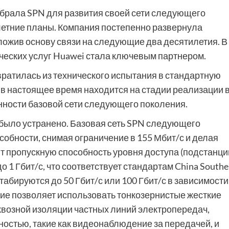
ыбрала SPN для развития своей сети следующего
ятилетние планы. Компания постепенно развернула
ложив основу связи на следующие два десятилетия. В
ческих услуг Huawei стала ключевым партнером.
вратилась из технического испытания в стандартную
 в настоящее время находится на стадии реализации 
нности базовой сети следующего поколения.
 было устранено. Базовая сеть SPN следующего
собности, снимая ограничение в 155 Мбит/с и делая
т пропускную способность уровня доступа (подстанци
 1 Гбит/с, что соответствует стандартам China Southe
абируются до 50 Гбит/с или 100 Гбит/с в зависимости
ние позволяет использовать тонкозернистые жесткие
квозной изоляции частных линий электропередач,
остью, такие как видеонаблюдение за передачей, и