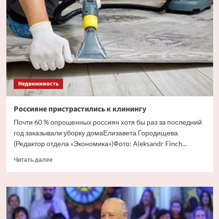
трудностях
продажи
вторичной
квартиры
Недвижимость
Россияне пристрастились к клинингу
Почти 60 % опрошенных россиян хотя бы раз за последний
год заказывали уборку домаЕлизавета Городищева
(Редактор отдела «Экономика»)Фото: Aleksandr Finch...
Прочитать
Читать далее
больше
о
Россияне
пристрастились
к
клинингу