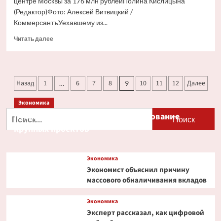
центре Москвы за 176 млн рублейПолина Кислицына
(Редактор)Фото: Алексей Витвицкий /
КоммерсантъУехавшему из...
Прочитать
Читать далее
больше
о
Гарри
Каспарову
Пагинация
Назад
1
6
7
8
10
11
12
Далее
…
9
запретили
записей
продавать
Экономика
элитное
жилье
Найти:
Путин и Костин обсудили кредитование
в
крупных проектов
центре
Москвы
Экономика
Экономист объяснил причину
массового обналичивания вкладов
Экономика
Эксперт рассказал, как цифровой