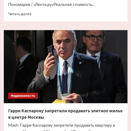
Пономарев / «Лента.ру»Реальная стоимость...
Прочитать
Читать далее
больше
о
Россиянам
пообещали
скорые
скидки
на
новостройки
Недвижимость
Гарри Каспарову запретили продавать элитное жилье
в центре Москвы
Mash: Гарри Каспарову запретили продавать квартиру в