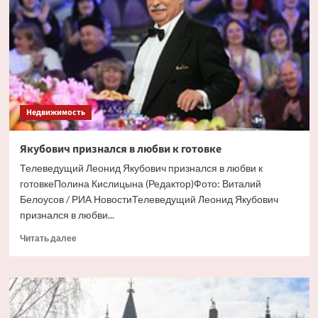
Недвижимость
Якубович признался в любви к готовке
Телеведущий Леонид Якубович признался в любви к
готовкеПолина Кислицына (Редактор)Фото: Виталий
Белоусов / РИА НовостиТелеведущий Леонид Якубович
признался в любви...
Прочитать
Читать далее
больше
о
Якубович
признался
в
любви