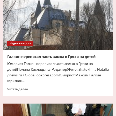
к
готовке
Недвижимость
Галкин переписал часть замка в Грязи на детей
Юморист Галкин переписал часть замка в Грязи на
детейПолина Кислицына (Редактор)Фото: Shatokhina Natalia
/ news.ru / Globallookpress.comЮморист Максим Галкин
(признан...
Прочитать
Читать далее
больше
о
Галкин
переписал
часть