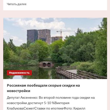
Прочитать
Читать далее
больше
о
Раскрыта
судьба
подмосковного
дома
известного
композитора
Недвижимость
Россиянам пообещали скорые скидки на
новостройки
Депутат Аксененко: Во второй половине года скидки на
новостройки достигнут 5-10 %Виктория
КлабуковаСюжетСтавки по ипотекеФото: Кирилл