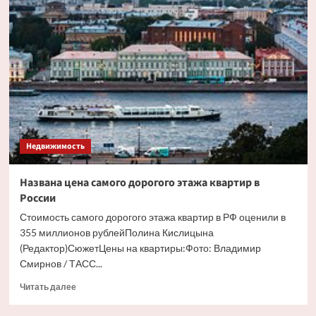
способ
избавиться
от
застрявшего
в
квартире
бывшего
собственника
Недвижимость
Названа цена самого дорогого этажа квартир в
России
Стоимость самого дорогого этажа квартир в РФ оценили в
355 миллионов рублейПолина Кислицына
(Редактор)СюжетЦены на квартиры:Фото: Владимир
Смирнов / ТАСС...
Прочитать
Читать далее
больше
о