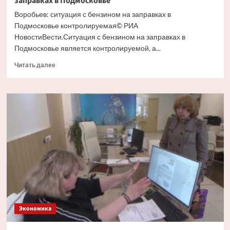
заправках в Подмосковье
Воробьев: ситуация с бензином на заправках в
Подмосковье контролируемая© РИА
НовостиВести.Ситуация с бензином на заправках в
Подмосковье является контролируемой, а...
Прочитать
Читать далее
больше
о
Воробьев
рассказал
о
ситуации
с
бензином
на
заправках
в
Подмосковье
Экономика