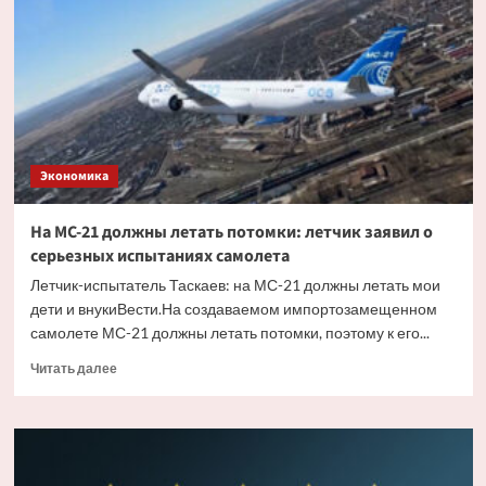
разработка
авиадвигателя
ПД-35
Экономика
На МС-21 должны летать потомки: летчик заявил о
серьезных испытаниях самолета
Летчик-испытатель Таскаев: на МС-21 должны летать мои
дети и внукиВести.На создаваемом импортозамещенном
самолете МС-21 должны летать потомки, поэтому к его...
Прочитать
Читать далее
больше
о
На
МС-21
должны