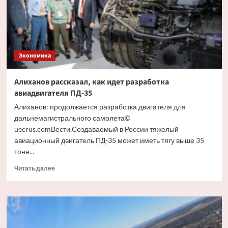
Ил-114-
300
Экономика
Алиханов рассказал, как идет разработка
авиадвигателя ПД-35
Алиханов: продолжается разработка двигателя для
дальнемагистрального самолета©
uecrus.comВести.Создаваемый в России тяжелый
авиационный двигатель ПД-35 может иметь тягу выше 35
тонн...
Прочитать
Читать далее
больше
о
Алиханов
рассказал,
как
идет