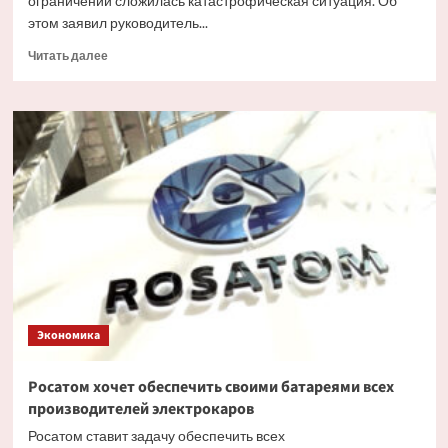
ограничений сложилась катастрофическая ситуация. Об
этом заявил руководитель...
Прочитать
Читать далее
больше
о
«В
режиме
выживания»:
американцев
упрекнули
в
жестокости
к
кубинцам
Экономика
Росатом хочет обеспечить своими батареями всех
производителей электрокаров
Росатом ставит задачу обеспечить всех