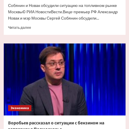
Собянин и Новак обсудили ситуацию на топливном рынке
Москвы© РИА НовостиВести.Вице-премьер РФ Александр
Новак и мэр Москвы Сергей Собянин обсудили...
Прочитать
Читать далее
больше
о
Новак
обсудил
с
Собяниным
ситуацию
с
топливом
в
Москве
Экономика
Воробьев рассказал о ситуации с бензином на