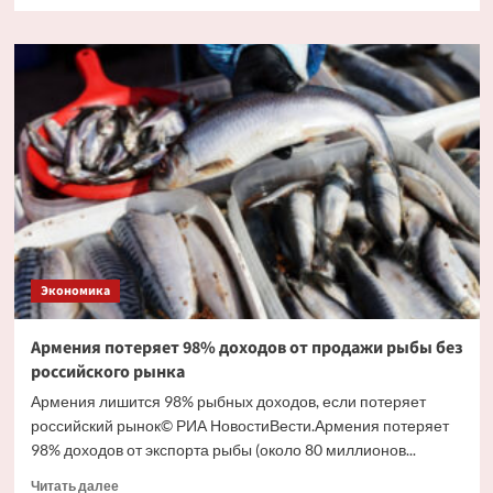
больше
о
В
России
с
1
июля
изменится
порядок
формирования
кредитной
истории
Экономика
Армения потеряет 98% доходов от продажи рыбы без
российского рынка
Армения лишится 98% рыбных доходов, если потеряет
российский рынок© РИА НовостиВести.Армения потеряет
98% доходов от экспорта рыбы (около 80 миллионов...
Прочитать
Читать далее