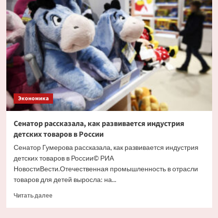
рейтинги
ключевых
компаний
Freedom
Holding
Corp
Экономика
Сенатор рассказала, как развивается индустрия
детских товаров в России
Сенатор Гумерова рассказала, как развивается индустрия
детских товаров в России© РИА
НовостиВести.Отечественная промышленность в отрасли
товаров для детей выросла: на...
Прочитать
Читать далее
больше
о