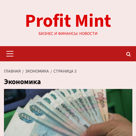
Перейти
Profit Mint
к
содержимому
БИЗНЕС И ФИНАНСЫ: НОВОСТИ
Основное
меню
ГЛАВНАЯ
ЭКОНОМИКА
СТРАНИЦА 3
Экономика