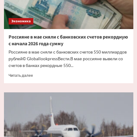
Экономика
Россияне в мае сняли с банковских счетов рекордную
с начала 2026 года сумму
Россияне в мае сняли с банковских счетов 550 миллиардов
рублей© GloballookpressВести.В мае россияне вывели со
счетов в банках рекордные 550...
Прочитать
Читать далее
больше
о
Россияне
в
мае
сняли
с
банковских
счетов
рекордную