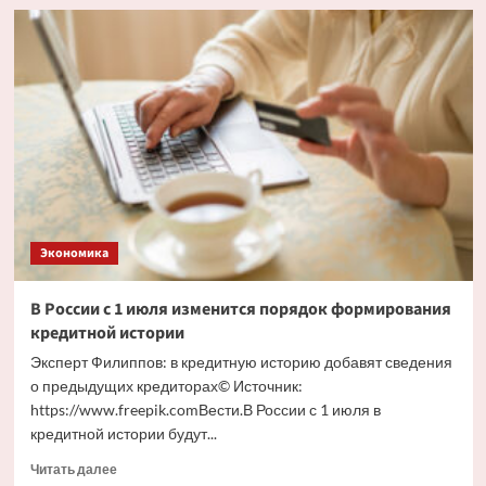
Сенатор
рассказала,
как
развивается
индустрия
детских
товаров
в
России
Экономика
В России с 1 июля изменится порядок формирования
кредитной истории
Эксперт Филиппов: в кредитную историю добавят сведения
о предыдущих кредиторах© Источник:
https://www.freepik.comВести.В России с 1 июля в
кредитной истории будут...
Прочитать
Читать далее