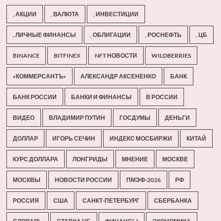
, АКЦИИ
, ВАЛЮТА
, ИНВЕСТИЦИИ
, ЛИЧНЫЕ ФИНАНСЫ
, ОБЛИГАЦИИ
, РОСНЕФТЬ
, ЦБ
BINANCE
BITFINEX
NFT НОВОСТИ
WILDBERRIES
«КОММЕРСАНТЪ»
АЛЕКСАНДР АКСЕНЕНКО
БАНК
БАНК РОССИИ
БАНКИ И ФИНАНСЫ
В РОССИИ
ВИДЕО
ВЛАДИМИР ПУТИН
ГОСДУМЫ
ДЕНЬГИ
ДОЛЛАР
ИГОРЬ СЕЧИН
ИНДЕКС МОСБИРЖИ
КИТАЙ
КУРС ДОЛЛАРА
ЛОНГРИДЫ
МНЕНИЕ
МОСКВЕ
МОСКВЫ
НОВОСТИ РОССИИ
ПМЭФ-2026
РФ
РОССИЯ
США
САНКТ-ПЕТЕРБУРГ
СБЕРБАНКА