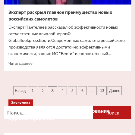
Эксперт раскрыл главное преимущество новых
российских самолетов
Эксперт Пантелеев рассказал об эффективности новых
отечественных авиалайнеров©
GloballookpressВести.Современные самолеты российского
производства являются достаточно эффективными
экономически, заявил ИС "Вести" исполнительный...
Прочитать
Читать далее
больше
о
Эксперт
раскрыл
Пагинация
Назад
1
2
4
5
6
13
Далее
3
…
главное
записей
преимущество
Экономика
новых
российских
Найти:
Путин и Костин обсудили кредитование
самолетов
крупных проектов