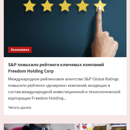
летать
потомки:
летчик
заявил
о
серьезных
испытаниях
самолета
Экономика
S&P повысило рейтинги ключевых компаний
Freedom Holding Corp
Международное рейтинговое агентство S&P Global Ratings
повысило рейтинги «дочерних» компаний, входящих в
состав международной инвестиционной и технологической
корпорации Freedom Holding...
Прочитать
Читать далее
больше
о
S&P
повысило