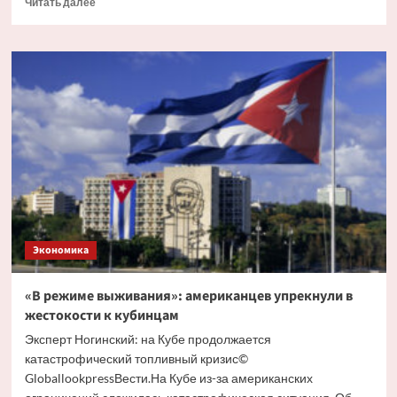
Читать далее
больше
о
Москва
и
Тегеран
обсудят
строительство
мощной
АЭС
«Хормоз»
в
Иране
Экономика
«В режиме выживания»: американцев упрекнули в
жестокости к кубинцам
Эксперт Ногинский: на Кубе продолжается
катастрофический топливный кризис©
GloballookpressВести.На Кубе из-за американских