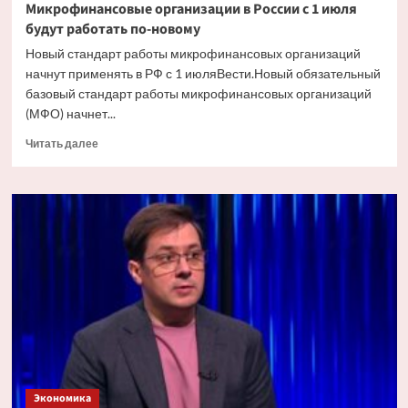
Микрофинансовые организации в России с 1 июля
будут работать по-новому
Новый стандарт работы микрофинансовых организаций
начнут применять в РФ с 1 июляВести.Новый обязательный
базовый стандарт работы микрофинансовых организаций
(МФО) начнет...
Прочитать
Читать далее
больше
о
Микрофинансовые
организации
в
России
с
1
июля
будут
работать
по-
новому
Экономика