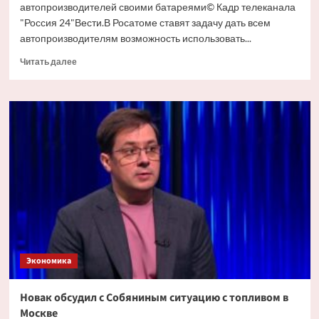
автопроизводителей своими батареями© Кадр телеканала
"Россия 24"Вести.В Росатоме ставят задачу дать всем
автопроизводителям возможность использовать...
Прочитать
Читать далее
больше
о
Росатом
хочет
обеспечить
своими
батареями
всех
производителей
электрокаров
Экономика
Новак обсудил с Собяниным ситуацию с топливом в
Москве