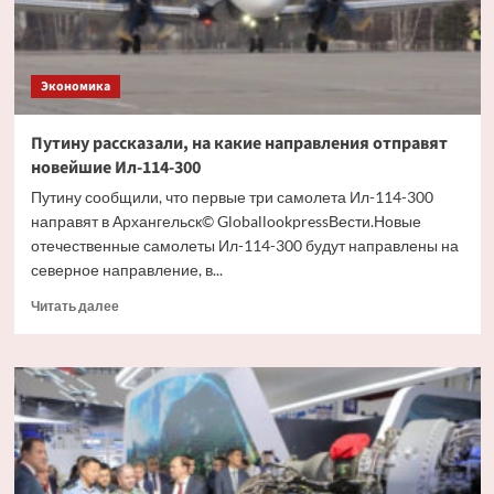
с
начала
2026
года
Экономика
сумму
Путину рассказали, на какие направления отправят
новейшие Ил-114-300
Путину сообщили, что первые три самолета Ил-114-300
направят в Архангельск© GloballookpressВести.Новые
отечественные самолеты Ил-114-300 будут направлены на
северное направление, в...
Прочитать
Читать далее
больше
о
Путину
рассказали,
на
какие
направления
отправят
новейшие