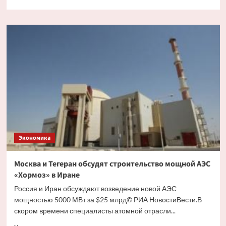
больше
о
Армения
потеряет
98%
доходов
от
продажи
рыбы
без
российского
рынка
Экономика
Москва и Тегеран обсудят строительство мощной АЭС
«Хормоз» в Иране
Россия и Иран обсуждают возведение новой АЭС
мощностью 5000 МВт за $25 млрд© РИА НовостиВести.В
скором времени специалисты атомной отрасли...
Прочитать