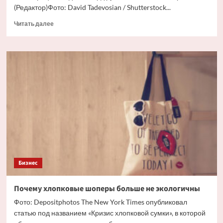
(Редактор)Фото: David Tadevosian / Shutterstock...
Прочитать
Читать далее
больше
о
В
Минэкономразвития
назвали
объем
привлеченных
средств
туристическим
МСБ
в
2026
году
Бизнес
Почему хлопковые шоперы больше не экологичны
Фото: Depositphotos The New York Times опубликовал
статью под названием «Кризис хлопковой сумки», в которой