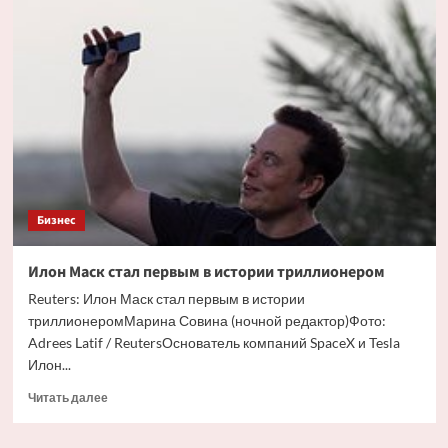
прямых
перевозок
между
ЕС
и
Россией
оценили
Бизнес
Илон Маск стал первым в истории триллионером
Reuters: Илон Маск стал первым в истории
триллионеромМарина Совина (ночной редактор)Фото:
Adrees Latif / ReutersОснователь компаний SpaceX и Tesla
Илон...
Прочитать
Читать далее
больше
о