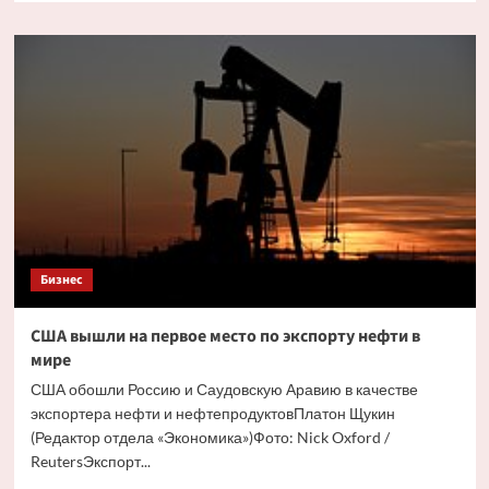
о
Анук
Дюранто-
Лепер
заняла
должность
заместителя
гендиректора
Saint
Laurent
Бизнес
США вышли на первое место по экспорту нефти в
мире
США обошли Россию и Саудовскую Аравию в качестве
экспортера нефти и нефтепродуктовПлатон Щукин
(Редактор отдела «Экономика»)Фото: Nick Oxford /
ReutersЭкспорт...