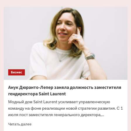
о
«Алиса
AI»
станет
новым
каналом
продаж
«Яндекса»
Бизнес
Анук Дюранто-Лепер заняла должность заместителя
гендиректора Saint Laurent
Модный дом Saint Laurent усиливает управленческую
команду на фоне реализации новой стратегии развития. С 1
июля пост заместителя генерального директора,...
Прочитать
Читать далее
больше