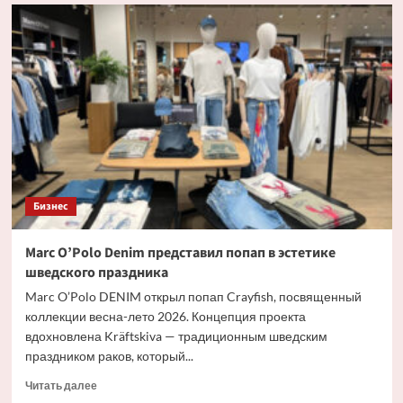
Илон
Маск
стал
первым
в
истории
триллионером
Бизнес
Marc O’Polo Denim представил попап в эстетике
шведского праздника
Marc O’Polo DENIM открыл попап Crayfish, посвященный
коллекции весна-лето 2026. Концепция проекта
вдохновлена Kräftskiva — традиционным шведским
праздником раков, который...
Прочитать
Читать далее
больше