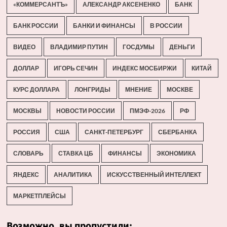
«КОММЕРСАНТЪ»
АЛЕКСАНДР АКСЕНЕНКО
БАНК
БАНК РОССИИ
БАНКИ И ФИНАНСЫ
В РОССИИ
ВИДЕО
ВЛАДИМИР ПУТИН
ГОСДУМЫ
ДЕНЬГИ
ДОЛЛАР
ИГОРЬ СЕЧИН
ИНДЕКС МОСБИРЖИ
КИТАЙ
КУРС ДОЛЛАРА
ЛОНГРИДЫ
МНЕНИЕ
МОСКВЕ
МОСКВЫ
НОВОСТИ РОССИИ
ПМЭФ-2026
РФ
РОССИЯ
США
САНКТ-ПЕТЕРБУРГ
СБЕРБАНКА
СЛОВАРЬ
СТАВКА ЦБ
ФИНАНСЫ
ЭКОНОМИКА
ЯНДЕКС
АНАЛИТИКА
ИСКУССТВЕННЫЙ ИНТЕЛЛЕКТ
МАРКЕТПЛЕЙСЫ
Возможно, вы пропустили: