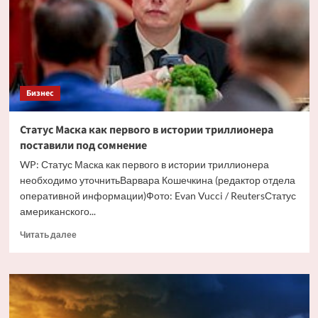
из
Европы
в
Россию
в
обход
ареста
Бизнес
торговых
судов
Статус Маска как первого в истории триллионера
поставили под сомнение
WP: Статус Маска как первого в истории триллионера
необходимо уточнитьВарвара Кошечкина (редактор отдела
оперативной информации)Фото: Evan Vucci / ReutersСтатус
американского...
Прочитать
Читать далее
больше
о
Статус
Маска
как
первого