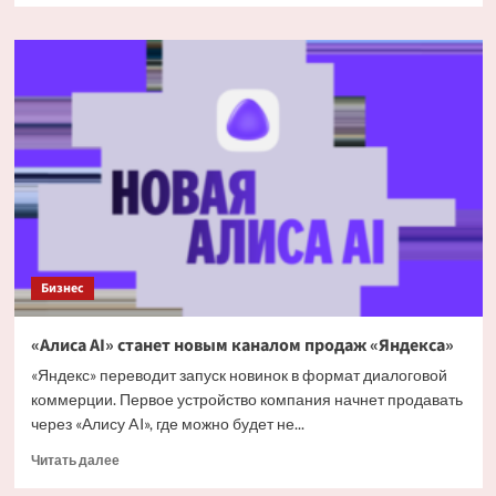
о
Marc
O’Polo
Denim
представил
попап
в
эстетике
шведского
праздника
Бизнес
«Алиса AI» станет новым каналом продаж «Яндекса»
«Яндекс» переводит запуск новинок в формат диалоговой
коммерции. Первое устройство компания начнет продавать
через «Алису AI», где можно будет не...
Прочитать
Читать далее
больше