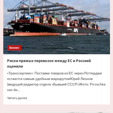
зарегистрировали
в
России
новые
товарные
знаки
Бизнес
Риски прямых перевозок между ЕС и Россией
оценили
«Транссертико»: Поставки товаров из ЕС через Роттердам
остаются самым удобным маршрутомЮрий Леонов
(ведущий редактор отдела «Бывший СССР»)Фото: Piroschka
van de...
Прочитать
Читать далее
больше
о
Риски