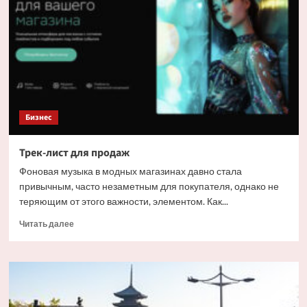
время
шторма
Бизнес
Трек-лист для продаж
Фоновая музыка в модных магазинах давно стала
привычным, часто незаметным для покупателя, однако не
теряющим от этого важности, элементом. Как...
Прочитать
Читать далее
больше
о
Трек-
лист
для
продаж