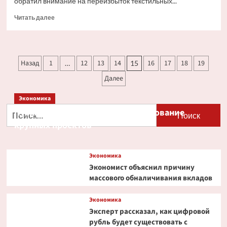
обратил внимание на переизбыток текстильных...
Прочитать
Читать далее
больше
о
Почему
хлопковые
Пагинация
Назад
1
12
13
14
16
17
18
19
…
15
шоперы
записей
больше
Далее
не
экологичны
Экономика
Найти:
Путин и Костин обсудили кредитование
крупных проектов
Экономика
Экономист объяснил причину
массового обналичивания вкладов
Экономика
Эксперт рассказал, как цифровой
рубль будет существовать с