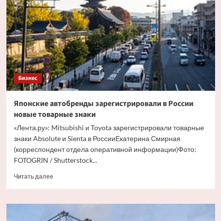
Бизнес
Японские автобренды зарегистрировали в России
новые товарные знаки
«Лента.ру»: Mitsubishi и Toyota зарегистрировали товарные
знаки Absolute и Sienta в РоссииЕкатерина Смирная
(корреспондент отдела оперативной информации)Фото:
FOTOGRIN / Shutterstock...
Прочитать
Читать далее
больше
о
Японские
автобренды