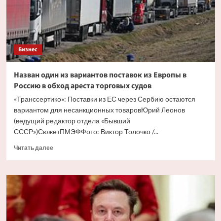
судов
описали
Бизнес
Назван один из вариантов поставок из Европы в
Россию в обход ареста торговых судов
«Транссертико»: Поставки из ЕС через Сербию остаются
вариантом для несанкционных товаровЮрий Леонов
(ведущий редактор отдела «Бывший
СССР»)СюжетПМЭФФото: Виктор Толочко /...
Прочитать
Читать далее
больше
о
Назван
один
из
вариантов
поставок