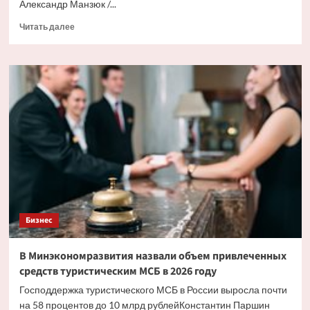
Александр Манзюк /...
Прочитать
Читать далее
больше
о
Российскому
бизнесу
предрекли
новые
проблемы
с
перевозками
через
соседнюю
страну
Бизнес
В Минэкономразвития назвали объем привлеченных
средств туристическим МСБ в 2026 году
Господдержка туристического МСБ в России выросла почти
на 58 процентов до 10 млрд рублейКонстантин Паршин