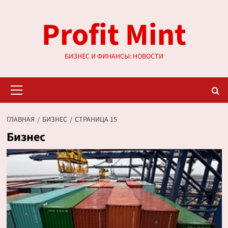
Перейти
Profit Mint
к
содержимому
БИЗНЕС И ФИНАНСЫ: НОВОСТИ
Основное
меню
ГЛАВНАЯ
БИЗНЕС
СТРАНИЦА 15
Бизнес