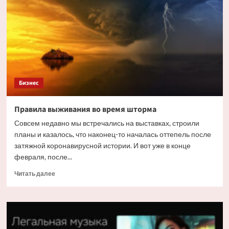
в
истории
триллионера
поставили
под
сомнение
Бизнес
Правила выживания во время шторма
Совсем недавно мы встречались на выставках, строили
планы и казалось, что наконец-то началась оттепель после
затяжной коронавирусной истории. И вот уже в конце
февраля, после...
Прочитать
Читать далее
больше
о
Правила
выживания
во