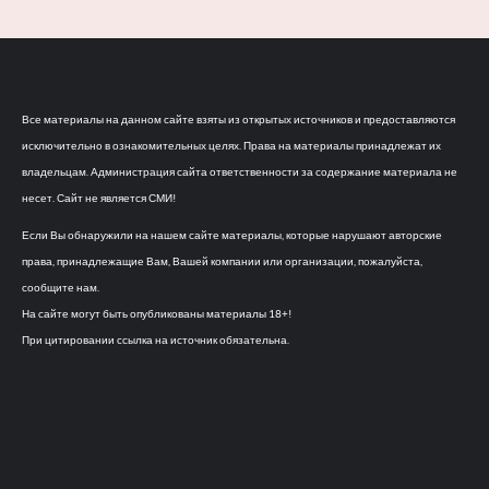
Все материалы на данном сайте взяты из открытых источников и предоставляются
исключительно в ознакомительных целях. Права на материалы принадлежат их
владельцам. Администрация сайта ответственности за содержание материала не
несет. Сайт не является СМИ!
Если Вы обнаружили на нашем сайте материалы, которые нарушают авторские
права, принадлежащие Вам, Вашей компании или организации, пожалуйста,
сообщите нам.
На сайте могут быть опубликованы материалы 18+!
При цитировании ссылка на источник обязательна.