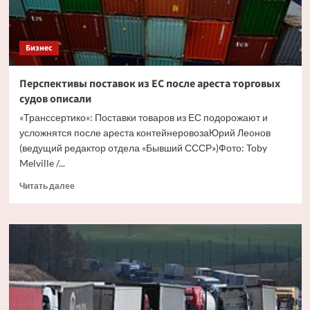
Бизнес
Перспективы поставок из ЕС после ареста торговых
судов описали
«Транссертико»: Поставки товаров из ЕС подорожают и
усложнятся после ареста контейнеровозаЮрий Леонов
(ведущий редактор отдела «Бывший СССР»)Фото: Toby
Melville /...
Прочитать
Читать далее
больше
о
Перспективы
поставок
из
ЕС
после
ареста
торговых