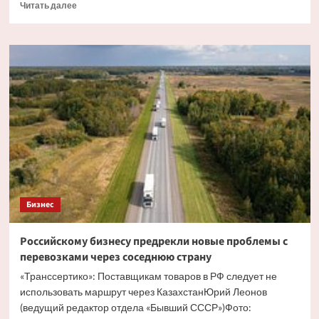
Прочитать
Читать далее
больше
о
США
вышли
на
первое
место
по
экспорту
нефти
в
мире
Бизнес
Российскому бизнесу предрекли новые проблемы с
перевозками через соседнюю страну
«Транссертико»: Поставщикам товаров в РФ следует не
использовать маршрут через КазахстанЮрий Леонов
(ведущий редактор отдела «Бывший СССР»)Фото: