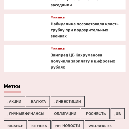
заседании
Финансы
Набиуллина посоветовала класть
трубку при подозрительных
звонках
Финансы
Зампред ЦБ Кахруманова
получила зарплату в цифровых
рублях
Метки
, АКЦИИ
, ВАЛЮТА
, ИНВЕСТИЦИИ
, ЛИЧНЫЕ ФИНАНСЫ
, ОБЛИГАЦИИ
, РОСНЕФТЬ
, ЦБ
BINANCE
BITFINEX
NFT НОВОСТИ
WILDBERRIES