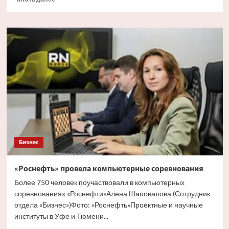
больше
о
Россиянам
назвали
способы
борьбы
с
контрафактом
на
маркетплейсах
Бизнес
«Роснефть» провела компьютерные соревнования
Более 750 человек поучаствовали в компьютерных
соревнованиях «Роснефти»Алена Шаповалова (Сотрудник
отдела «‎Бизнес»)Фото: «Роснефть»Проектные и научные
институты в Уфе и Тюмени...