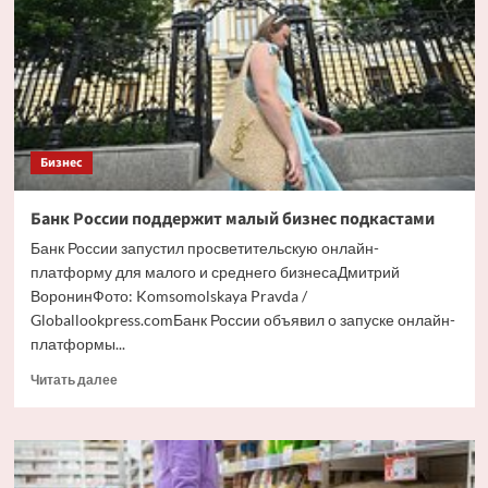
в
области
устойчивого
развития
Бизнес
Банк России поддержит малый бизнес подкастами
Банк России запустил просветительскую онлайн-
платформу для малого и среднего бизнесаДмитрий
ВоронинФото: Komsomolskaya Pravda /
Globallookpress.comБанк России объявил о запуске онлайн-
платформы...
Прочитать
Читать далее
больше
о
Банк
России
поддержит