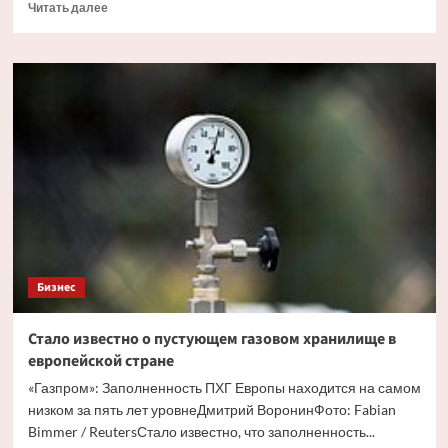
Прочитать
Читать далее
больше
о
«Роснефть»
провела
компьютерные
соревнования
Бизнес
Стало известно о пустующем газовом хранилище в
европейской стране
«Газпром»: Заполненность ПХГ Европы находится на самом
низком за пять лет уровнеДмитрий ВоронинФото: Fabian
Bimmer / ReutersСтало известно, что заполненность...