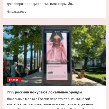
для операторов цифровых платформ. За...
Прочитать
Читать далее
больше
о
Маркетплейсы
будут
штрафовать
за
ценовое
давление
на
продавцов
Бизнес
77% россиян покупают локальные бренды
Локальные марки в России перестают быть нишевой
альтернативой и превращаются в часть повседневного