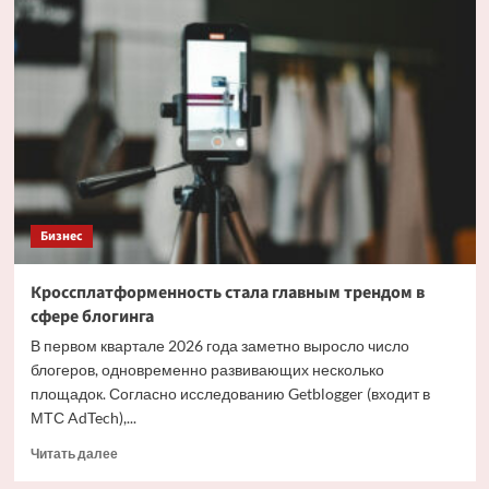
Marais
меняет
владельца
и
разрывает
партнерство
с
Shein
Бизнес
Кроссплатформенность стала главным трендом в
сфере блогинга
В первом квартале 2026 года заметно выросло число
блогеров, одновременно развивающих несколько
площадок. Согласно исследованию Getblogger (входит в
МТС AdTech),...
Прочитать
Читать далее
больше