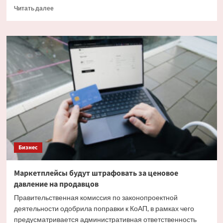
Прочитать
Читать далее
больше
о
Стало
известно
о
пустующем
газовом
хранилище
в
европейской
стране
Бизнес
Маркетплейсы будут штрафовать за ценовое
давление на продавцов
Правительственная комиссия по законопроектной
деятельности одобрила поправки к КоАП, в рамках чего
предусматривается административная ответственность