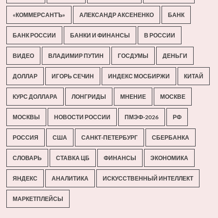
«КОММЕРСАНТЪ»
АЛЕКСАНДР АКСЕНЕНКО
БАНК
БАНК РОССИИ
БАНКИ И ФИНАНСЫ
В РОССИИ
ВИДЕО
ВЛАДИМИР ПУТИН
ГОСДУМЫ
ДЕНЬГИ
ДОЛЛАР
ИГОРЬ СЕЧИН
ИНДЕКС МОСБИРЖИ
КИТАЙ
КУРС ДОЛЛАРА
ЛОНГРИДЫ
МНЕНИЕ
МОСКВЕ
МОСКВЫ
НОВОСТИ РОССИИ
ПМЭФ-2026
РФ
РОССИЯ
США
САНКТ-ПЕТЕРБУРГ
СБЕРБАНКА
СЛОВАРЬ
СТАВКА ЦБ
ФИНАНСЫ
ЭКОНОМИКА
ЯНДЕКС
АНАЛИТИКА
ИСКУССТВЕННЫЙ ИНТЕЛЛЕКТ
МАРКЕТПЛЕЙСЫ