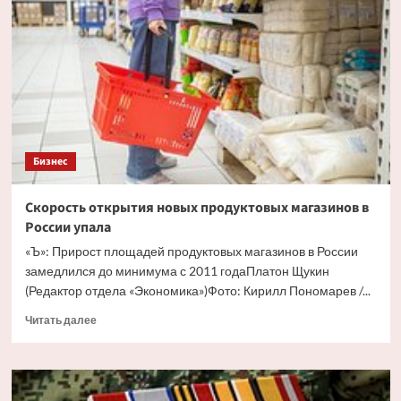
малый
бизнес
подкастами
Бизнес
Скорость открытия новых продуктовых магазинов в
России упала
«Ъ»: Прирост площадей продуктовых магазинов в России
замедлился до минимума с 2011 годаПлатон Щукин
(Редактор отдела «Экономика»)Фото: Кирилл Пономарев /...
Прочитать
Читать далее
больше
о
Скорость
открытия