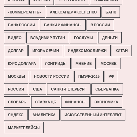
«КОММЕРСАНТЪ»
АЛЕКСАНДР АКСЕНЕНКО
БАНК
БАНК РОССИИ
БАНКИ И ФИНАНСЫ
В РОССИИ
ВИДЕО
ВЛАДИМИР ПУТИН
ГОСДУМЫ
ДЕНЬГИ
ДОЛЛАР
ИГОРЬ СЕЧИН
ИНДЕКС МОСБИРЖИ
КИТАЙ
КУРС ДОЛЛАРА
ЛОНГРИДЫ
МНЕНИЕ
МОСКВЕ
МОСКВЫ
НОВОСТИ РОССИИ
ПМЭФ-2026
РФ
РОССИЯ
США
САНКТ-ПЕТЕРБУРГ
СБЕРБАНКА
СЛОВАРЬ
СТАВКА ЦБ
ФИНАНСЫ
ЭКОНОМИКА
ЯНДЕКС
АНАЛИТИКА
ИСКУССТВЕННЫЙ ИНТЕЛЛЕКТ
МАРКЕТПЛЕЙСЫ