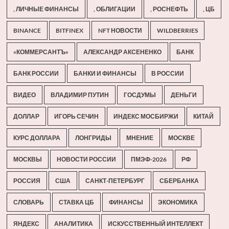
, ЛИЧНЫЕ ФИНАНСЫ
, ОБЛИГАЦИИ
, РОСНЕФТЬ
, ЦБ
BINANCE
BITFINEX
NFT НОВОСТИ
WILDBERRIES
«КОММЕРСАНТЪ»
АЛЕКСАНДР АКСЕНЕНКО
БАНК
БАНК РОССИИ
БАНКИ И ФИНАНСЫ
В РОССИИ
ВИДЕО
ВЛАДИМИР ПУТИН
ГОСДУМЫ
ДЕНЬГИ
ДОЛЛАР
ИГОРЬ СЕЧИН
ИНДЕКС МОСБИРЖИ
КИТАЙ
КУРС ДОЛЛАРА
ЛОНГРИДЫ
МНЕНИЕ
МОСКВЕ
МОСКВЫ
НОВОСТИ РОССИИ
ПМЭФ-2026
РФ
РОССИЯ
США
САНКТ-ПЕТЕРБУРГ
СБЕРБАНКА
СЛОВАРЬ
СТАВКА ЦБ
ФИНАНСЫ
ЭКОНОМИКА
ЯНДЕКС
АНАЛИТИКА
ИСКУССТВЕННЫЙ ИНТЕЛЛЕКТ